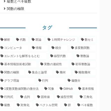
級数とベキ級数
関数の極限
タグ
解析
代数
群論
１時間チャレンジ
数セミ
コンピュータ
情報
積分
多変数関数
エレガントな解答をもとむ
線型代数
整数論
基本情報技術者試験
実数の連続性
初等整数論
+
⋯
+
a
n
n
x
n
+
b
n
関数の極限
集合と論理
幾何
離散幾何
グラフ理論
行列
偏微分
1変数実数値関数の微分法
写像
GitHub
基本情報
行列式
点列
固有値
線型空間
三角化
級数
対角化
ベクトル空間
群
ベキ級数