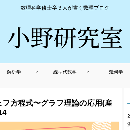
数理科学修士卒３人が書く数理ブログ
小野研究室
解析学
線型代数学
幾何学
ェフ方程式〜グラフ理論の応用(産
4
2