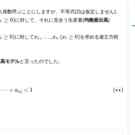
係数呼ぶことにしますが、不等式(2)は仮定しません)、
b
i
≥
0
)
≥
0
)
b
に対して、それに見合う生産量(
均衡産出高
)
i
b
i
≥
0
)
x
1
,
…
,
x
n
(
x
i
≥
0
)
≥
0
)
,
…
,
(
≥
0
)
b
に対して
x
x
x
を求める連立方程
1
i
n
i
出高モデル
と言ったのでした。
a
2
j
+
⋯
+
a
n
j
<
1
⋯
+
<
1
(
∗
∗
)
a
n
j