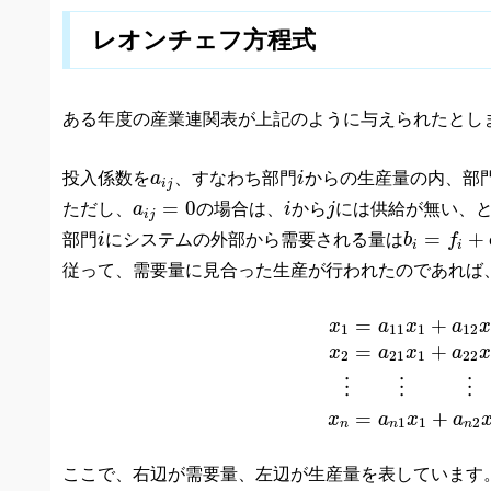
レオンチェフ方程式
ある年度の産業連関表が上記のように与えられたとし
i
a
i
j
投入係数を
a
、すなわち部門
i
からの生産量の内、部
i
j
i
j
a
i
j
=
0
=
0
ただし、
a
の場合は、
i
から
j
には供給が無い、
i
j
b
i
=
f
i
+
e
i
−
i
=
+
部門
i
にシステムの外部から需要される量は
b
f
i
i
従って、需要量に見合った生産が行われたのであれば
x
1
=
a
11
x
1
+
a
12
x
2
+
⋯
+
a
1
n
x
n
+
b
1
x
2
=
a
21
x
1
+
a
=
+
x
a
x
a
x
1
11
1
12
=
+
x
a
x
a
x
2
21
1
22
⋮
⋮
⋮
=
+
x
a
x
a
1
1
2
n
n
n
ここで、右辺が需要量、左辺が生産量を表しています