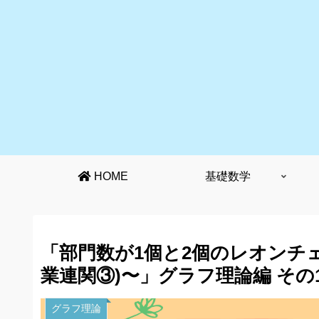
HOME
基礎数学
「部門数が1個と2個のレオンチ
業連関③)〜」グラフ理論編 その1
グラフ理論