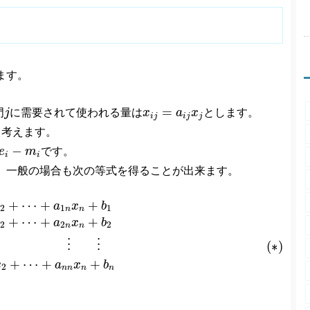
ます。
j
x
i
j
=
a
i
j
x
j
=
門
j
に需要されて使われる量は
x
a
x
とします。
i
j
i
j
j
と考えます。
m
i
−
e
m
です。
i
i
、一般の場合も次の等式を得ることが出来ます。
22
x
2
+
⋯
+
a
2
n
x
n
+
b
2
(
∗
)
⋮
⋮
⋮
⋮
⋮
x
n
=
a
n
1
x
1
+
a
n
2
x
2
+
⋯
+
+
a
x
b
2
1
1
n
n
+
⋯
+
+
a
x
b
2
2
2
n
n
⋮
⋮
(
∗
)
+
⋯
+
+
x
a
x
b
2
n
n
n
n
。