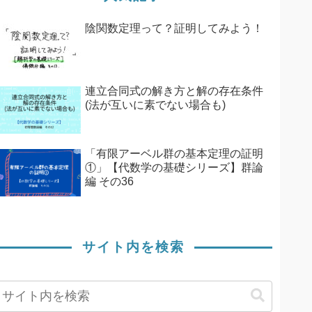
陰関数定理って？証明してみよう！
連立合同式の解き方と解の存在条件
(法が互いに素でない場合も)
「有限アーベル群の基本定理の証明
①」【代数学の基礎シリーズ】群論
編 その36
サイト内を検索