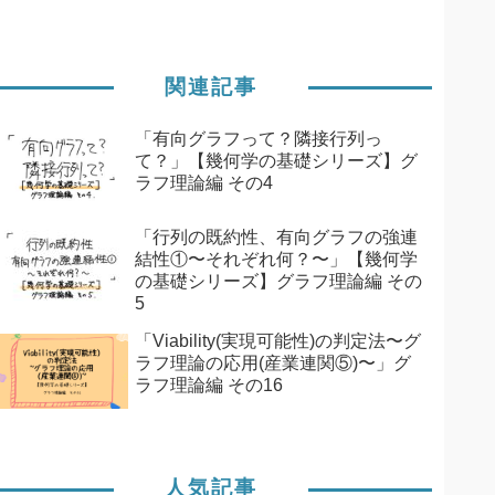
関連記事
「有向グラフって？隣接行列っ
て？」【幾何学の基礎シリーズ】グ
ラフ理論編 その4
「行列の既約性、有向グラフの強連
結性①〜それぞれ何？〜」【幾何学
の基礎シリーズ】グラフ理論編 その
5
「Viability(実現可能性)の判定法〜グ
ラフ理論の応用(産業連関⑤)〜」グ
ラフ理論編 その16
人気記事