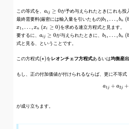
a
i
j
≥
0
≥
0
この等式を、
a
が予め与えられたとき(これも投入
i
j
b
1
,
…
,
b
n
(
,
…
,
(
最終需要料(厳密には輸入量を引いたもの)
b
b
1
n
x
1
,
…
,
x
n
(
x
i
≥
0
)
,
…
,
(
≥
0
)
x
x
x
を求める連立方程式と見ます。
1
n
i
b
1
,
…
,
b
n
(
a
i
j
≥
0
≥
0
,
…
,
(
要するに、
a
が与えられたときに、
b
b
1
i
j
n
式と見る、ということです。
(
∗
)
(
∗
)
この方程式
を
レオンチェフ方程式
あるいは
均衡産
もし、正の付加価値が付けられるならば、更に不等式
(
∗
∗
)
a
1
j
+
+
+
a
a
1
2
j
j
が成り立ちます。