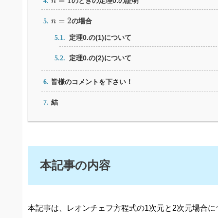
=
1
のときの定理0.の証明
n
n
=
2
=
2
の場合
n
定理0.の(1)について
定理0.の(2)について
皆様のコメントを下さい！
結
本記事の内容
本記事は、レオンチェフ方程式の1次元と2次元場合に