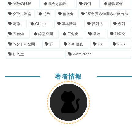
関数の極限
集合と論理
幾何
離散幾何
グラフ理論
行列
偏微分
1変数実数値関数の微分法
写像
GitHub
基本情報
行列式
点列
固有値
線型空間
三角化
級数
対角化
ベクトル空間
群
ベキ級数
tex
latex
新入生
WordPress
著者情報