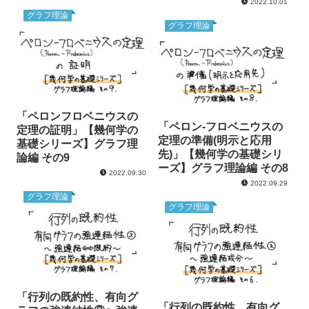
2022.10.01
グラフ理論
グラフ理論
「ペロンフロベニウスの
「ペロン-フロベニウスの
定理の証明」【幾何学の
定理の準備(明示と応用
基礎シリーズ】グラフ理
先)」【幾何学の基礎シリ
論編 その9
ーズ】グラフ理論編 その8
2022.09.30
2022.09.29
グラフ理論
グラフ理論
「行列の既約性、有向グ
「行列の既約性、有向グ