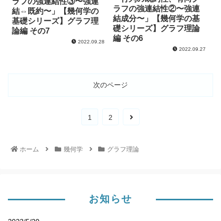
ラフの強連結性③〜強連
ラフの強連結性②〜強連
結⇔既約〜」【幾何学の
結成分〜」【幾何学の基
基礎シリーズ】グラフ理
礎シリーズ】グラフ理論
論編 その7
編 その6
2022.09.28
2022.09.27
次のページ
1
2
ホーム
幾何学
グラフ理論
お知らせ