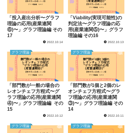
「投入産出分析〜グラフ
「Viability(実現可能性)の
理論の応用(産業連関
判定法〜グラフ理論の応
⑥)〜」グラフ理論編 その
用(産業連関⑤)〜」グラフ
17
理論編 その16
2022.10.14
2022.10.13
グラフ理論
グラフ理論
「部門数が一般の場合の
「部門数が1個と2個のレ
レオンチェフ方程式〜グ
オンチェフ方程式〜グラ
ラフ理論の応用(産業連関
フ理論の応用(産業連関
④)〜」グラフ理論編 その
③)〜」グラフ理論編 その
15
14
2022.10.12
2022.10.11
グラフ理論
グラフ理論