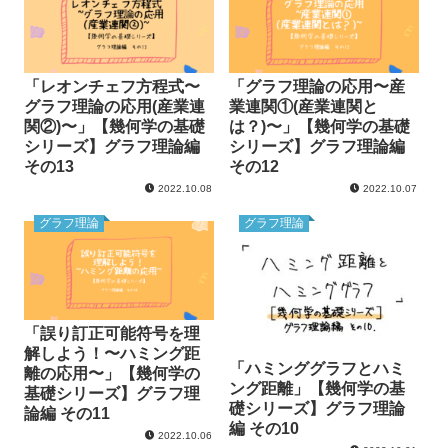
「レオンチェフ方程式〜
「グラフ理論の応用〜産
グラフ理論の応用(産業連
業連関①(産業連関と
関②)〜」【幾何学の基礎
は？)〜」【幾何学の基礎
シリーズ】グラフ理論編
シリーズ】グラフ理論編
その13
その12
2022.10.08
2022.10.07
グラフ理論
グラフ理論
「誤り訂正可能符号を理
解しよう！〜ハミング距
「ハミンググラフとハミ
離の応用〜」【幾何学の
ング距離」【幾何学の基
基礎シリーズ】グラフ理
礎シリーズ】グラフ理論
論編 その11
編 その10
2022.10.06