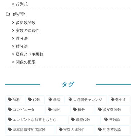
行列式
解析学
多変数関数
実数の連続性
微分法
積分法
級数とベキ級数
関数の極限
タグ
解析
代数
群論
１時間チャレンジ
数セミ
コンピュータ
情報
積分
多変数関数
エレガントな解答をもとむ
線型代数
整数論
基本情報技術者試験
実数の連続性
初等整数論