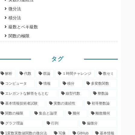
微分法
積分法
級数とベキ級数
関数の極限
タグ
解析
代数
群論
１時間チャレンジ
数セミ
コンピュータ
情報
積分
多変数関数
エレガントな解答をもとむ
線型代数
整数論
基本情報技術者試験
実数の連続性
初等整数論
関数の極限
集合と論理
幾何
離散幾何
グラフ理論
行列
偏微分
1変数実数値関数の微分法
写像
GitHub
基本情報