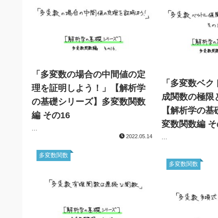
「多変数の場合の中間値の定
「多変数ベク
理を証明しよう！」【解析学
成関数の極限
の基礎シリーズ】多変数関数
【解析学の基
編 その16
変数関数編 そ
...
2022.05.14
...
多変数関数
多変数関数