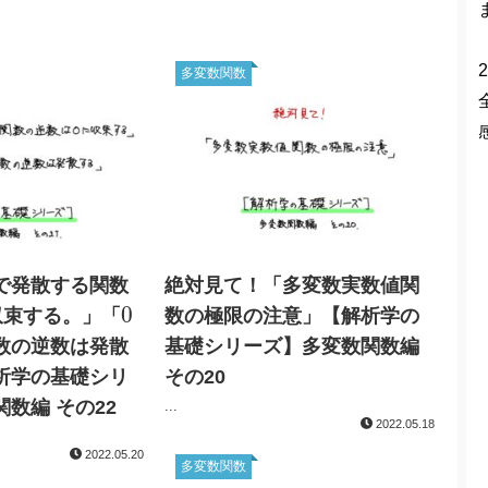
2
多変数関数
で発散する関数
絶対見て！「多変数実数値関
0
0
収束する。」「
数の極限の注意」【解析学の
数の逆数は発散
基礎シリーズ】多変数関数編
析学の基礎シリ
その20
数編 その22
...
2022.05.18
2022.05.20
多変数関数