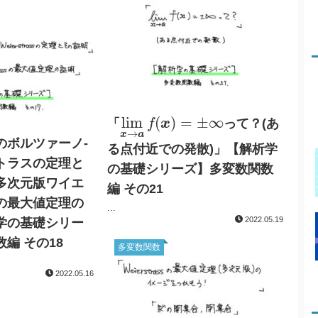
lim
x
→
a
f
(
x
)
=
±
∞
lim
(
)
=
±
∞
「
x
って？(あ
f
→
x
a
のボルツァーノ-
る点付近での発散)」【解析学
トラスの定理と
の基礎シリーズ】多変数関数
多次元版ワイエ
編 その21
の最大値定理の
...
2022.05.19
学の基礎シリー
編 その18
多変数関数
2022.05.16