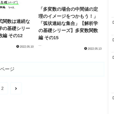
「多変数の場合の中間値の定
理のイメージをつかもう！」
式関数は連続な
「弧状連結な集合」【解析学
学の基礎シリー
の基礎シリーズ】多変数関数
編 その12
編 その15
...
2022.05.10
2022.05.13
ページ
2