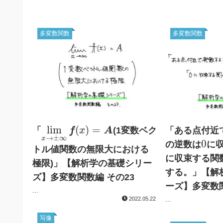
多変数関数
多変数関数
lim
x
→
±
∞
f
(
x
)
=
A
lim
(
)
=
「
f
A
(1変数ベク
「ある点付近
x
→
±
∞
0
x
0
の逆数は
に
トル値関数の無限大における
に収束する関
極限)」【解析学の基礎シリー
する。」【解
ズ】多変数関数編 その23
ーズ】多変数関
...
2022.05.22
...
写像