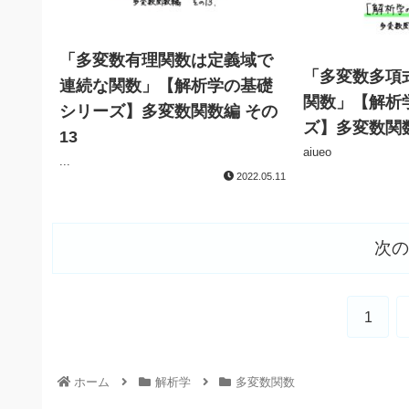
「多変数有理関数は定義域で
「多変数多項
連続な関数」【解析学の基礎
関数」【解析
シリーズ】多変数関数編 その
ズ】多変数関数
13
aiueo
...
2022.05.11
次の
1
ホーム
解析学
多変数関数