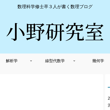
数理科学修士卒３人が書く数理ブログ
小野研究室
解析学
線型代数学
幾何学
2