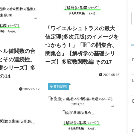
「ワイエルシュトラスの最大
値定理(多次元版)のイメージを
R
n
R
n
つかもう！」「
の開集合、
トル値関数の合
閉集合」【解析学の基礎シリ
とその連続性」
ーズ】多変数関数編 その17
礎シリーズ】多
...
2022.05.15
の14
多変数関数
2022.05.12