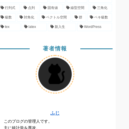
行列式
点列
固有値
線型空間
三角化
級数
対角化
ベクトル空間
群
ベキ級数
tex
latex
新入生
WordPress
著者情報
ふじ
このブログの管理人です。
主に統計学を専攻。