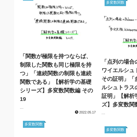
多変数関数
「関数が極限を持つならば、
「点列の場合
制限した関数も同じ極限を持
ワイエルシュ
つ」「連続関数の制限も連続
その証明」「
関数である」【解析学の基礎
ルシュトラス
シリーズ】多変数関数編 その
証明」【解析
19
ズ】多変数関数
...
2022.05.17
...
多変数関数
多変数関数