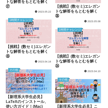
トな解答をもとむを解く
㊲
【挑戦】(数セミ)エレガン
トな解答をもとむを解く
2023.05.22
㊱
1時間チャレンジ
2023.05.08
1時間チャレンジ
【挑戦】(数セミ)エレガン
トな解答をもとむを解く
㉟
【挑戦】(数セミ)エレガン
トな解答をもとむを解く
2023.04.16
㉞
その他
2023.04.10
その他
【新理系大学生必見】
LaTeXのインストール、
使い方ガイド！(Mac)
【新理系大学生必見】こ