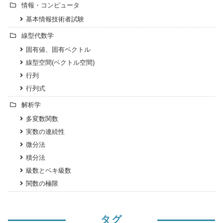
情報・コンピュータ
基本情報技術者試験
線型代数学
固有値、固有ベクトル
線型空間(ベクトル空間)
行列
行列式
解析学
多変数関数
実数の連続性
微分法
積分法
級数とベキ級数
関数の極限
タグ