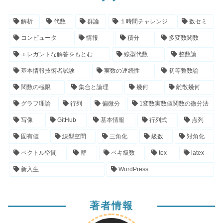
解析
代数
群論
１時間チャレンジ
数セミ
コンピュータ
情報
積分
多変数関数
エレガントな解答をもとむ
線型代数
整数論
基本情報技術者試験
実数の連続性
初等整数論
関数の極限
集合と論理
幾何
離散幾何
グラフ理論
行列
偏微分
1変数実数値関数の微分法
写像
GitHub
基本情報
行列式
点列
固有値
線型空間
三角化
級数
対角化
ベクトル空間
群
ベキ級数
tex
latex
新入生
WordPress
著者情報