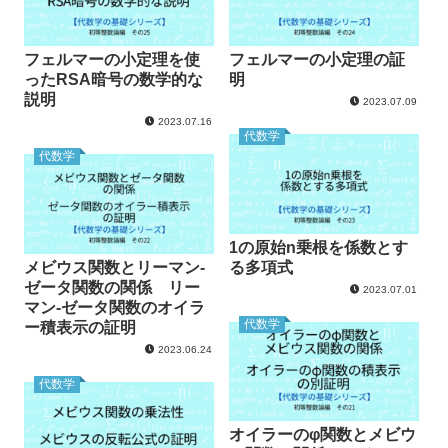
フェルマーの小定理を使
フェルマーの小定理の証
ったRSA暗号の数学的な
明
説明
2023.07.09
2023.07.16
代数学
代数学
1の原始n乗根を係数とす
メビウス関数とリーマン-
る多項式
ゼータ関数の関係 リー
2023.07.01
マン-ゼータ関数のオイラ
代数学
ー積表示の証明
2023.06.24
代数学
オイラーのφ関数とメビウ