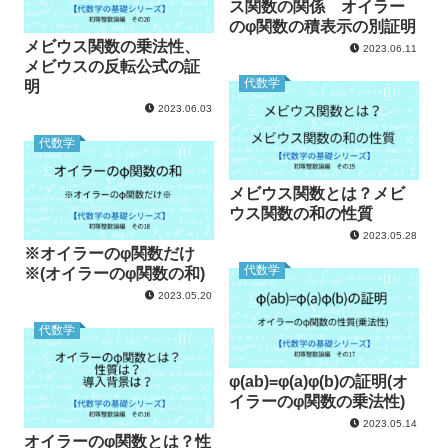
ス関数の関係 オイラー
のφ関数の積表示の別証明
メビウス関数の乗法性、
2023.06.11
メビウスの反転公式の証
代数学
明
2023.06.03
代数学
メビウス関数とは？メビ
ウス関数の和の性質
2023.05.28
※オイラーのφ関数だけ
代数学
※(オイラーのφ関数の和)
2023.05.20
代数学
φ(ab)=φ(a)φ(b)の証明(オ
イラーのφ関数の乗法性)
2023.05.14
オイラーのφ関数とは？性