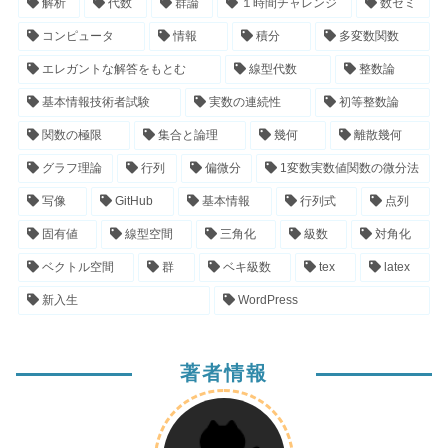
解析
代数
群論
１時間チャレンジ
数セミ
コンピュータ
情報
積分
多変数関数
エレガントな解答をもとむ
線型代数
整数論
基本情報技術者試験
実数の連続性
初等整数論
関数の極限
集合と論理
幾何
離散幾何
グラフ理論
行列
偏微分
1変数実数値関数の微分法
写像
GitHub
基本情報
行列式
点列
固有値
線型空間
三角化
級数
対角化
ベクトル空間
群
ベキ級数
tex
latex
新入生
WordPress
著者情報