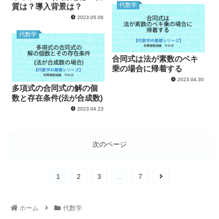
代数学
質は？導入背景は？
2023.05.06
代数学
合同式は法が素数のベキ
乗の場合に帰着する
2023.04.30
多項式の合同式の解の個
数と存在条件(法が合成数)
2023.04.23
次のページ
1
2
3
…
7
ホーム
代数学