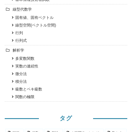
線型代数学
固有値、固有ベクトル
線型空間(ベクトル空間)
行列
行列式
解析学
多変数関数
実数の連続性
微分法
積分法
級数とベキ級数
関数の極限
タグ