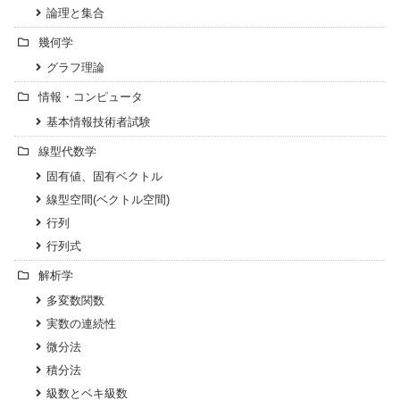
論理と集合
幾何学
グラフ理論
情報・コンピュータ
基本情報技術者試験
線型代数学
固有値、固有ベクトル
線型空間(ベクトル空間)
行列
行列式
解析学
多変数関数
実数の連続性
微分法
積分法
級数とベキ級数