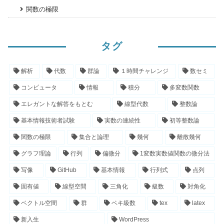
関数の極限
タグ
解析
代数
群論
１時間チャレンジ
数セミ
コンピュータ
情報
積分
多変数関数
エレガントな解答をもとむ
線型代数
整数論
基本情報技術者試験
実数の連続性
初等整数論
関数の極限
集合と論理
幾何
離散幾何
グラフ理論
行列
偏微分
1変数実数値関数の微分法
写像
GitHub
基本情報
行列式
点列
固有値
線型空間
三角化
級数
対角化
ベクトル空間
群
ベキ級数
tex
latex
新入生
WordPress