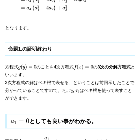
(
)
a
a
a
a
a
a
4
2
2
4
3
1
2
2
=
−
4
+
(
)
a
a
a
a
4
2
3
1
となります。
命題1.の証明終わり
g
(
y
)
=
0
f
(
x
)
=
0
(
)
=
0
(
)
=
0
方程式
のことを4次方程式
の
3次の分解方程式
と
g
y
f
x
いいます。
3次方程式の解はベキ根で表せる、ということは前回示したことで
τ
1
,
τ
2
,
τ
3
,
,
分かっていることですので、
はベキ根を使って表すこと
τ
τ
τ
1
2
3
ができます。
a
1
=
0
=
0
としても良い事がわかる。
a
1
x
→
x
−
a
1
4
a
a
1
=
0
1