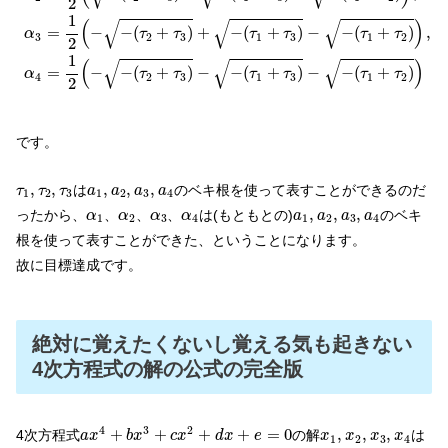
2
1
√
√
√
(
)
=
−
−
(
+
)
+
−
(
+
)
−
−
(
+
)
,
α
τ
τ
τ
τ
τ
τ
3
2
3
1
3
1
2
2
1
√
√
√
(
)
=
−
−
(
+
)
−
−
(
+
)
−
−
(
+
)
α
τ
τ
τ
τ
τ
τ
4
2
3
1
3
1
2
2
です。
a
1
,
a
2
,
a
3
,
a
4
τ
1
,
τ
2
,
τ
3
,
,
,
,
,
は
のベキ根を使って表すことができるのだ
τ
τ
τ
a
a
a
a
1
2
3
1
2
3
4
α
1
α
2
α
3
α
4
a
1
,
a
2
,
a
3
,
a
4
,
,
,
ったから、
、
、
、
は(もともとの)
のベキ
α
α
α
α
a
a
a
a
1
2
3
4
1
2
3
4
根を使って表すことができた、ということになります。
故に目標達成です。
絶対に覚えたくないし覚える気も起きない
4次方程式の解の公式の完全版
a
x
4
+
b
x
3
+
c
x
2
+
d
x
+
e
=
0
x
1
,
x
2
,
x
3
,
x
4
4
3
2
+
+
+
+
=
0
,
,
,
4次方程式
の解
は
a
x
b
x
c
x
d
x
e
x
x
x
x
1
2
3
4