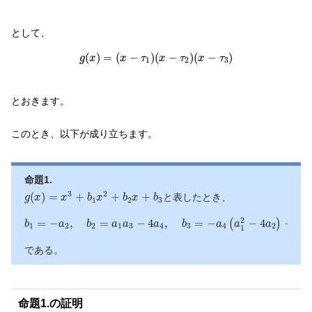
として、
g
(
x
)
=
(
x
−
τ
1
)
(
x
−
τ
2
)
(
x
−
τ
3
)
(
)
=
(
−
)
(
−
)
(
−
)
g
x
x
τ
x
τ
x
τ
1
2
3
とおきます。
このとき、以下が成り立ちます。
命題1.
g
(
x
)
=
x
3
+
b
1
x
2
+
b
2
x
+
b
3
3
2
(
)
=
+
+
+
と表したとき、
g
x
x
b
x
b
x
b
1
2
3
b
1
=
−
a
2
,
b
2
=
a
1
a
3
−
4
a
4
,
b
3
=
−
a
4
(
a
1
2
−
4
a
2
)
−
a
3
2
2
2
=
−
,
=
−
4
,
=
−
−
4
−
(
)
b
a
b
a
a
a
b
a
a
a
a
1
2
2
1
3
4
3
4
2
3
1
である。
命題1.の証明