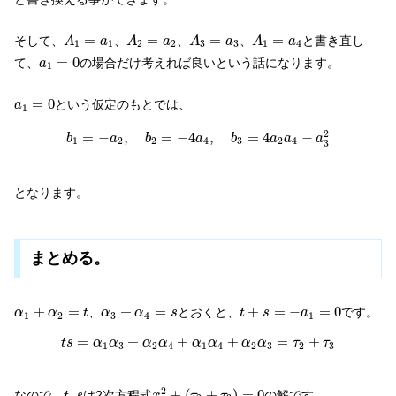
A
1
=
a
1
A
2
=
a
2
A
3
=
a
3
A
1
=
a
4
=
=
=
=
そして、
、
、
、
と書き直し
A
a
A
a
A
a
A
a
1
1
2
2
3
3
1
4
a
1
=
0
=
0
て、
の場合だけ考えれば良いという話になります。
a
1
a
1
=
0
=
0
という仮定のもとでは、
a
1
b
1
=
−
a
2
,
b
2
=
−
4
a
4
,
b
3
=
4
a
2
a
4
−
a
3
2
2
=
−
,
=
−
4
,
=
4
−
b
a
b
a
b
a
a
a
1
2
2
4
3
2
4
3
となります。
まとめる。
α
1
+
α
2
=
t
t
+
s
=
−
a
1
=
0
α
3
+
α
4
=
s
+
=
+
=
+
=
−
=
0
、
とおくと、
です。
α
α
t
α
α
s
t
s
a
1
2
3
4
1
t
s
=
α
1
α
3
+
α
2
α
4
+
α
1
α
4
+
α
2
α
3
=
τ
2
+
τ
3
=
+
+
+
=
+
t
s
α
α
α
α
α
α
α
α
τ
τ
1
3
2
4
1
4
2
3
2
3
x
2
+
(
τ
2
+
τ
3
)
=
0
t
,
s
2
,
+
(
+
)
=
0
なので、
は2次方程式
の解です。
t
s
x
τ
τ