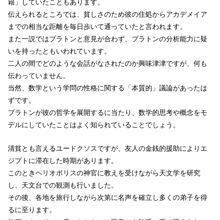
籍」していたこともあります。
伝えられるところでは、貧しさのため彼の住処からアカデメイア
までの相当な距離を毎日歩いて通っていたと言われます。
また一説ではプラトンと意見が合わず、プラトンの分析能力に疑
いを持ったともいわれています。
二人の間でどのような会話がなされたのか興味津津ですが、何も
伝わっていません。
当然、数学という学問の性格に関する「本質的」議論があったは
ずです。
プラトンが彼の哲学を展開するに当たり、数学的思考や概念をモ
デルにしていたことはよく知られていることでしょう。
清貧とも言えるユードクソスですが、友人の金銭的援助によりエ
ジプトに滞在した時期があります。
このときヘリオポリスの神官に教えを受けながら天文学を研究
し、天文台での観測も行いました。
その後、各地を旅行しながら次第に名声を確立し多くの弟子を得
るに至ります。