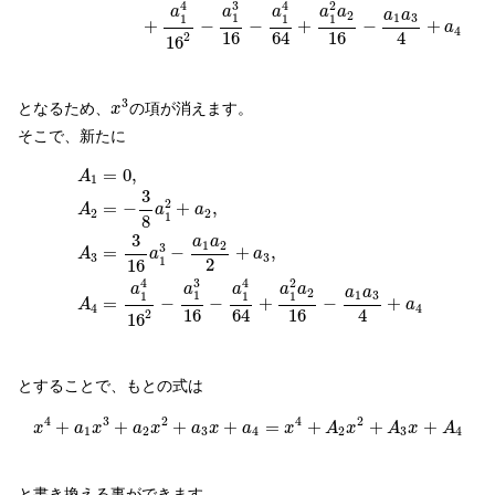
3
4
4
2
a
a
a
a
a
a
a
2
1
1
3
1
1
1
+
−
−
+
−
+
a
4
4
16
16
64
2
16
x
3
3
となるため、
の項が消えます。
x
そこで、新たに
A
1
=
0
,
A
2
=
−
3
8
a
1
2
+
a
2
,
A
3
=
3
16
a
1
3
−
a
1
a
2
2
+
a
3
,
A
4
=
a
1
=
0
,
A
1
3
2
=
−
+
,
A
a
a
2
2
1
8
3
a
a
1
2
3
=
−
+
,
A
a
a
3
3
1
2
16
3
4
4
2
a
a
a
a
a
a
a
2
1
1
3
1
1
1
=
−
−
+
−
+
A
a
4
4
4
16
16
64
2
16
とすることで、もとの式は
x
4
+
a
1
x
3
+
a
2
x
2
+
a
3
x
+
a
4
=
x
4
+
A
2
x
2
+
A
3
x
+
A
4
4
3
2
4
2
+
+
+
+
=
+
+
+
x
a
x
a
x
a
x
a
x
A
x
A
x
A
1
2
3
4
2
3
4
と書き換える事ができます。