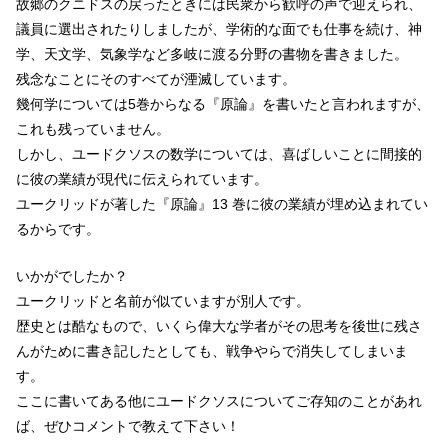
故郷のクニドスの戻ったときには民衆から歓呼の声で迎えられ、
議員に選出されたりしましたが、学術的な面でも仕事を続け、神
学、天文学、気象学など多岐に渡る分野の書物を書きました。
残念なことにそのすべてが湮滅しています。
幾何学については5巻からなる『原論』を書いたと言われますが、
これも残っていません。
しかし、ユードクソスの数学については、喜ばしいことに間接的
に彼の業績が現代に伝えられています。
ユークリッドが著した『原論』13 巻に彼の業績が埋め込まれてい
るからです。
いかがでしたか？
ユークリッドと名前が似ていますが別人です。
歴史とは酷なもので、いくら偉大な学者がその思考を後世に残さ
んがために書き記したとしても、戦争やらで消失してしまいま
す。
ここに書いてある他にユードクソスについてご存知のことがあれ
ば、ぜひコメントで教えて下さい！