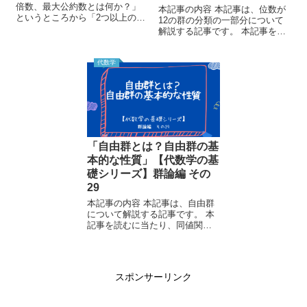
倍数、最大公約数とは何か？」
本記事の内容 本記事は、位数が
というところから「2つ以上の整
12の群の分類の一部分について
数の積はその整数の最大公約数
解説する記事です。 本記事を読
と最小公倍数の積と等しい」と
むに当たり、商群、二面体群、
いうことを証明する記事です。
生成された部分群、シローの定
本記事を読むに当たり、割り算
理について知っている必要があ
代数学
定理(剰余の定理)を知っ...
るため、以下の記事も合わせて
御覧ください。 ↓...
「自由群とは？自由群の基
本的な性質」【代数学の基
礎シリーズ】群論編 その
29
本記事の内容 本記事は、自由群
について解説する記事です。 本
記事を読むに当たり、同値関
係、商集合、群について知って
いる必要があるため以下の記事
も合わせて御覧ください。 ↓同値
関係、商集合の記事 ↓群の記...
スポンサーリンク