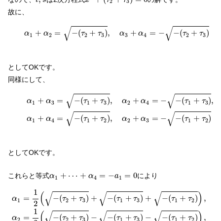
2
3
故に、
(2)
α
1
+
α
2
=
−
(
τ
2
+
τ
3
)
,
α
3
+
α
4
=
−
−
(
τ
2
+
τ
3
)
√
√
(
+
=
−
(
+
)
,
+
=
−
−
(
+
)
α
α
τ
τ
α
α
τ
τ
1
2
2
3
3
4
2
3
としてOKです。
同様にして、
α
1
+
α
3
=
−
(
τ
1
+
τ
3
)
,
α
2
+
α
4
=
−
−
(
τ
1
+
τ
3
)
,
(3)
α
1
+
α
4
=
−
(
τ
1
+
τ
2
)
,
α
2
√
√
+
=
−
(
+
)
,
+
=
−
−
(
+
)
,
α
α
τ
τ
α
α
τ
τ
1
3
1
3
2
4
1
3
√
√
+
=
−
(
+
)
,
+
=
−
−
(
+
)
α
α
τ
τ
α
α
τ
τ
1
4
1
2
2
3
1
2
としてOKです。
α
1
+
⋯
+
α
4
=
−
a
1
=
0
+
⋯
+
=
−
=
0
これらと等式
により
α
α
a
1
4
1
α
1
=
1
2
(
−
(
τ
2
+
τ
3
)
+
−
(
τ
1
+
τ
3
)
+
−
(
τ
1
+
τ
2
)
)
,
α
2
=
1
2
(
−
(
τ
2
+
τ
3
)
−
−
(
τ
1
√
√
√
(
)
=
−
(
+
)
+
−
(
+
)
+
−
(
+
)
,
α
τ
τ
τ
τ
τ
τ
1
2
3
1
3
1
2
2
1
√
√
√
(
)
=
−
(
+
)
−
−
(
+
)
−
−
(
+
)
,
α
τ
τ
τ
τ
τ
τ
2
2
3
1
3
1
2