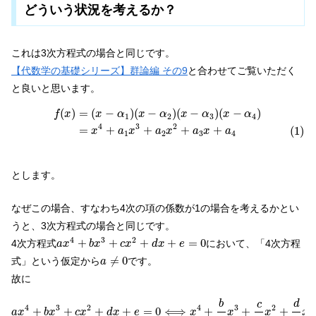
どういう状況を考えるか？
これは3次方程式の場合と同じです。
【代数学の基礎シリーズ】群論編 その9
と合わせてご覧いただく
と良いと思います。
f
(
x
)
=
(
x
−
α
1
)
(
x
−
α
2
)
(
x
−
α
3
)
(
x
−
α
4
)
(1)
=
x
4
+
a
1
x
3
+
a
2
x
2
+
a
3
x
+
(
)
=
(
−
)
(
−
)
(
−
)
(
−
)
f
x
x
α
x
α
x
α
x
α
1
2
3
4
4
3
2
=
+
+
+
+
(1)
x
a
x
a
x
a
x
a
1
2
3
4
とします。
なぜこの場合、すなわち4次の項の係数が1の場合を考えるかとい
うと、3次方程式の場合と同じです。
a
x
4
+
b
x
3
+
c
x
2
+
d
x
+
e
=
0
4
3
2
+
+
+
+
=
0
4次方程式
において、「4次方程
a
x
b
x
c
x
d
x
e
a
≠
0
≠
0
式」という仮定から
です。
a
故に
a
x
4
+
b
x
3
+
c
x
2
+
d
x
+
e
=
0
⟺
x
4
+
b
a
x
3
+
c
a
x
2
+
d
a
x
+
e
a
=
b
d
c
4
3
2
4
3
2
+
+
+
+
=
0
⟺
+
+
+
a
x
b
x
c
x
d
x
e
x
x
x
x