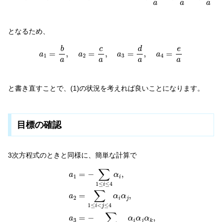
a
a
a
となるため、
a
1
=
b
a
,
a
2
=
c
a
,
a
3
=
d
a
,
a
4
=
e
a
b
d
c
e
=
,
=
,
=
,
=
a
a
a
a
1
2
3
4
a
a
a
a
と書き直すことで、(1)の状況を考えれば良いことになります。
目標の確認
3次方程式のときと同様に、簡単な計算で
a
1
=
−
∑
1
≤
i
≤
4
α
i
,
a
2
=
∑
1
≤
i
<
j
≤
4
α
i
α
j
,
a
3
=
−
∑
1
≤
i
∑
=
−
,
a
α
1
i
1
≤
≤
4
i
∑
=
,
a
α
α
2
i
j
1
≤
<
≤
4
i
j
∑
=
−
,
a
α
α
α
3
i
j
k