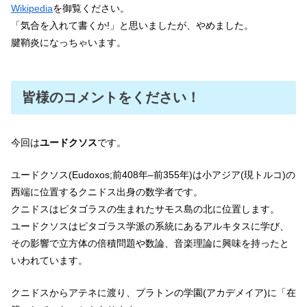
Wikipedia
を御覧ください。
「気合を入れて書くか!」と思いましたが、やめました。
腱鞘炎になっちゃいます。
皆様のコメントをください！
今回は
ユードクソス
です。
ユードクソス(Eudoxos;前408年–前355年)は小アジア(現トルコ)の
西端に位置するクニドス出身の数学者です。
クニドスはピタゴラスの生まれたサモス島の北に位置します。
ユードクソスはピタゴラス学派の系統にあるアルキタスに学び、
その影響で立方体の倍積問題や数論、音楽理論に興味を持ったと
いわれています。
クニドスからアテネに渡り、プラトンの学園(アカデメイア)に「在