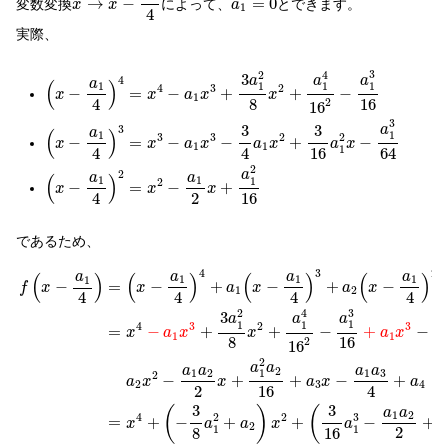
→
−
=
0
変数変換
によって、
とできます。
x
x
a
1
4
実際、
(
x
−
a
1
4
)
4
=
x
4
−
a
1
x
3
+
3
a
1
2
8
x
2
+
a
1
4
16
2
−
a
1
3
16
3
4
2
3
4
a
a
a
(
)
a
1
1
1
1
4
3
2
−
=
−
+
+
−
x
x
a
x
x
1
4
8
16
2
16
(
x
−
a
1
4
)
3
=
x
3
−
a
1
x
3
−
3
4
a
1
x
2
+
3
16
a
1
2
x
−
a
1
3
64
3
3
3
3
a
(
)
a
1
1
3
3
2
2
−
=
−
−
+
−
x
x
a
x
a
x
a
x
1
1
1
4
4
16
64
(
x
−
a
1
4
)
2
=
x
2
−
a
1
2
x
+
a
1
2
16
2
2
a
(
)
a
a
1
1
1
2
−
=
−
+
x
x
x
2
4
16
であるため、
f
(
x
−
a
1
4
)
=
(
x
−
a
1
4
)
4
+
a
1
(
x
−
a
1
4
)
3
+
a
2
(
x
−
a
1
4
)
2
+
a
3
(
x
−
a
1
4
)
+
4
3
2
(
)
(
)
(
)
a
a
a
(
)
a
1
1
1
1
=
−
+
−
+
−
−
x
a
x
a
x
f
x
1
2
4
4
4
4
3
4
2
3
a
a
a
1
1
1
4
3
2
3
2
=
−
+
+
−
+
−
x
a
x
x
a
x
a
1
1
1
8
16
2
16
2
a
a
a
a
a
a
2
1
3
1
2
1
2
−
+
+
−
+
a
x
x
a
x
a
2
3
4
2
4
16
3
3
(
)
(
a
a
1
2
4
2
2
3
=
+
−
+
+
−
+
x
a
a
x
a
a
2
1
1
2
8
16