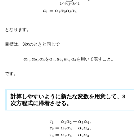
1
≤
<
<
≤
4
i
j
k
=
a
α
α
α
α
1
1
2
3
4
となります。
目標は、3次のときと同じで
α
1
,
α
2
,
α
3
a
1
,
a
2
,
a
3
,
a
4
,
,
,
,
,
を
を用いて表すこと。
α
α
α
a
a
a
a
1
2
3
1
2
3
4
です。
計算しやすいように新たな変数を用意して、3
次方程式に帰着させる。
τ
1
=
α
1
α
2
+
α
3
α
4
,
τ
2
=
α
1
α
3
+
α
2
α
4
,
τ
3
=
α
1
α
=
+
,
τ
α
α
α
α
1
1
2
3
4
=
+
,
τ
α
α
α
α
2
1
3
2
4
=
+
τ
α
α
α
α
3
1
4
2
3