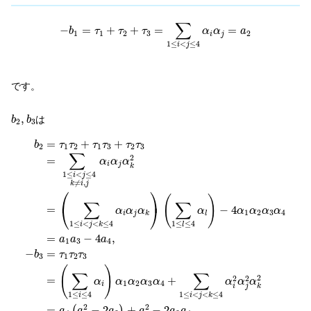
−
b
1
=
τ
1
+
τ
2
+
τ
3
=
∑
1
≤
i
<
j
≤
4
α
i
α
j
=
a
2
∑
−
=
+
+
=
=
b
τ
τ
τ
α
α
a
1
1
2
3
2
i
j
1
≤
<
≤
4
i
j
です。
b
2
,
b
3
,
は
b
b
2
3
b
2
=
τ
1
τ
2
+
τ
1
τ
3
+
τ
2
τ
3
=
∑
1
≤
i
<
j
≤
4
k
≠
i
,
j
α
i
α
j
α
k
2
=
(
∑
1
≤
i
<
j
<
k
≤
4
=
+
+
b
τ
τ
τ
τ
τ
τ
2
1
2
1
3
2
3
∑
2
=
α
α
α
i
j
k
1
≤
<
≤
4
i
j
≠
,
k
i
j
⎛
⎞
(
)
∑
∑
⎝
⎠
=
−
4
α
α
α
α
α
α
α
α
1
2
3
4
i
j
k
l
1
≤
<
<
≤
4
1
≤
≤
4
i
j
k
l
=
−
4
,
a
a
a
1
3
4
−
=
b
τ
τ
τ
3
1
2
3
(
)
∑
∑
2
2
2
=
+
α
α
α
α
α
α
α
α
1
2
3
4
i
i
j
k
1
≤
≤
4
1
≤
<
<
≤
4
i
i
j
k
2
2
=
−
2
+
−
2