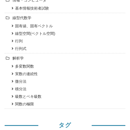
情報・コンピュータ
基本情報技術者試験
線型代数学
固有値、固有ベクトル
線型空間(ベクトル空間)
行列
行列式
解析学
多変数関数
実数の連続性
微分法
積分法
級数とベキ級数
関数の極限
タグ