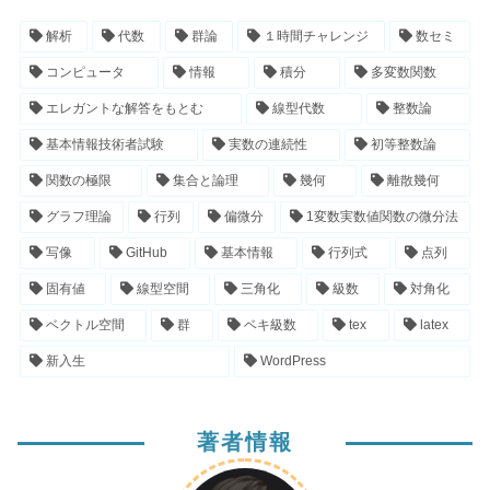
解析
代数
群論
１時間チャレンジ
数セミ
コンピュータ
情報
積分
多変数関数
エレガントな解答をもとむ
線型代数
整数論
基本情報技術者試験
実数の連続性
初等整数論
関数の極限
集合と論理
幾何
離散幾何
グラフ理論
行列
偏微分
1変数実数値関数の微分法
写像
GitHub
基本情報
行列式
点列
固有値
線型空間
三角化
級数
対角化
ベクトル空間
群
ベキ級数
tex
latex
新入生
WordPress
著者情報