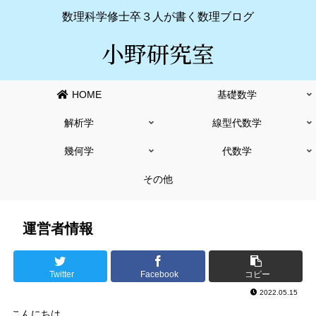
数理科学修士卒３人が書く数理ブログ
小野研究室
HOME
基礎数学
解析学
線型代数学
幾何学
代数学
その他
運営者情報
Twitter
Facebook
コピー
2022.05.15
こんにちは。