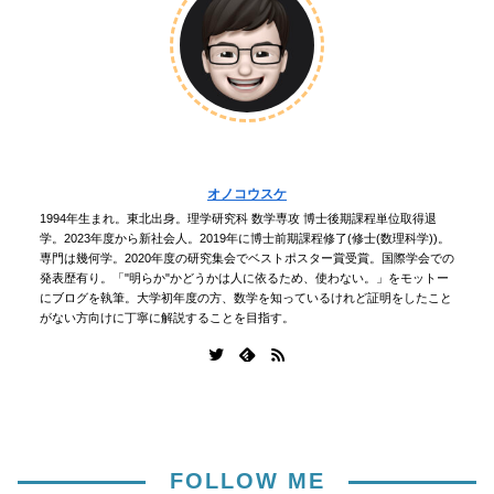
オノコウスケ
1994年生まれ。東北出身。理学研究科 数学専攻 博士後期課程単位取得退
学。2023年度から新社会人。2019年に博士前期課程修了(修士(数理科学))。
専門は幾何学。2020年度の研究集会でベストポスター賞受賞。国際学会での
発表歴有り。「"明らか"かどうかは人に依るため、使わない。」をモットー
にブログを執筆。大学初年度の方、数学を知っているけれど証明をしたこと
がない方向けに丁寧に解説することを目指す。
FOLLOW ME