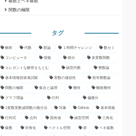
級数とベキ級数
関数の極限
タグ
解析
代数
群論
１時間チャレンジ
数セミ
コンピュータ
情報
積分
多変数関数
エレガントな解答をもとむ
線型代数
整数論
基本情報技術者試験
実数の連続性
初等整数論
関数の極限
集合と論理
幾何
離散幾何
グラフ理論
行列
偏微分
1変数実数値関数の微分法
写像
GitHub
基本情報
行列式
点列
固有値
線型空間
三角化
級数
対角化
ベクトル空間
群
ベキ級数