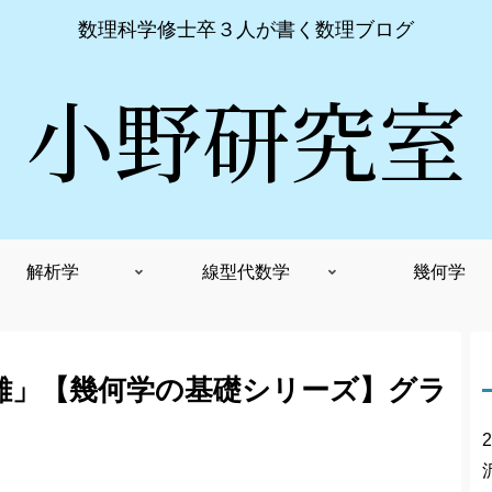
数理科学修士卒３人が書く数理ブログ
小野研究室
解析学
線型代数学
幾何学
離」【幾何学の基礎シリーズ】グラ
2