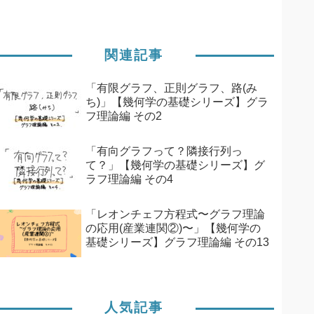
関連記事
「有限グラフ、正則グラフ、路(み
ち)」【幾何学の基礎シリーズ】グラ
フ理論編 その2
「有向グラフって？隣接行列っ
て？」【幾何学の基礎シリーズ】グ
ラフ理論編 その4
「レオンチェフ方程式〜グラフ理論
の応用(産業連関②)〜」【幾何学の
基礎シリーズ】グラフ理論編 その13
人気記事