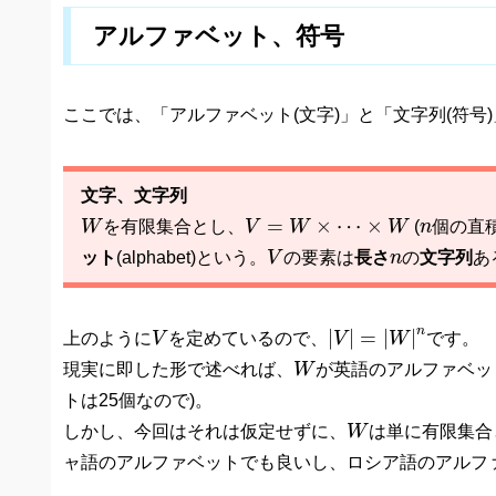
アルファベット、符号
ここでは、「アルファベット(文字)」と「文字列(符
文字、文字列
W
V
=
W
×
⋯
×
W
n
=
×
⋯
×
W
を有限集合とし、
V
W
W
(
n
個の直
V
n
ット
(alphabet)という。
V
の要素は
長さ
n
の
文字列
あ
|
V
|
=
|
W
|
n
V
n
|
|
=
|
|
上のように
V
を定めているので、
V
W
です。
W
現実に即した形で述べれば、
W
が英語のアルファベッ
トは25個なので)。
W
しかし、今回はそれは仮定せずに、
W
は単に有限集合
ャ語のアルファベットでも良いし、ロシア語のアルフ