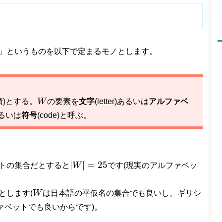
号)」というものを以下で定まるモノとします。
W
積)とする。
W
の要素を
文字
(letter)あるいは
アルファベ
るいは
符号
(code)と呼ぶ。
|
W
|
=
25
|
|
=
25
トの集合だとすると
W
です(現実のアルファベッ
W
とします(
W
は日本語の平仮名の集合でも良いし、ギリシ
ァベットでも良いからです)。