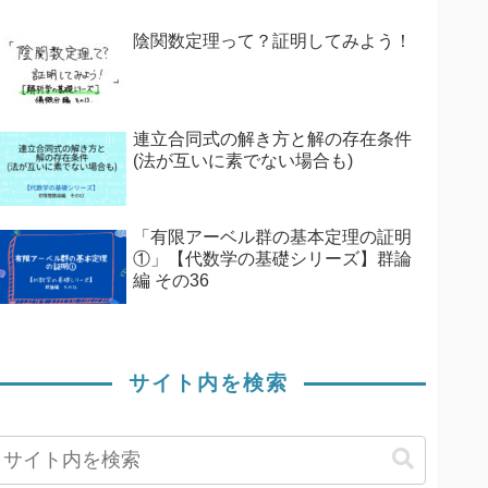
陰関数定理って？証明してみよう！
連立合同式の解き方と解の存在条件
(法が互いに素でない場合も)
「有限アーベル群の基本定理の証明
①」【代数学の基礎シリーズ】群論
編 その36
サイト内を検索