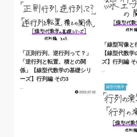
「線型写像と
「正則行列、逆行列って？」
【線型代数学
「逆行列と転置、積との関
ズ】行列編 そ
係」【線型代数学の基礎シリ
...
ーズ】行列編 その3
...
線型代数学
2022.07.02