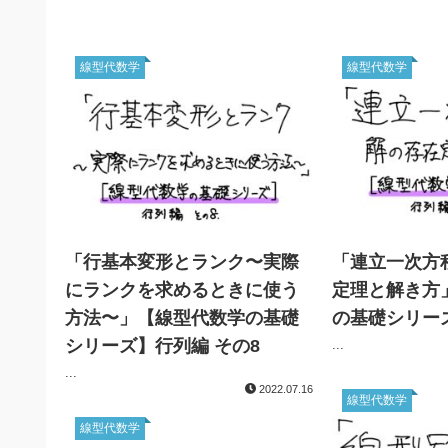
線型代数学
線型代数学
「行基本変形とランク〜実際
「連立一次方
にランクを求めるときに使う
定理と解き方
方法〜」【線型代数学の基礎
の基礎シリー
シリーズ】行列編 その8
...
...
2022.07.16
線型代数学
線型代数学