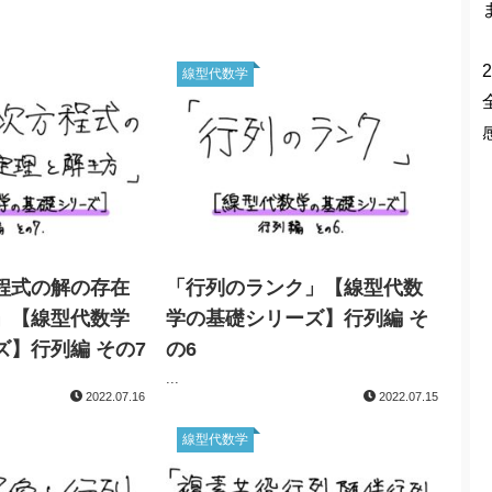
2
線型代数学
程式の解の存在
「行列のランク」【線型代数
」【線型代数学
学の基礎シリーズ】行列編 そ
ズ】行列編 その7
の6
...
2022.07.16
2022.07.15
線型代数学