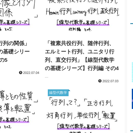
行列の関係」
「複素共役行列、随伴行列、
の基礎シリー
エルミート行列、ユニタリ行
の5
列、直交行列」【線型代数学
の基礎シリーズ】行列編 その4
2022.07.04
...
2022.07.03
線型代数学