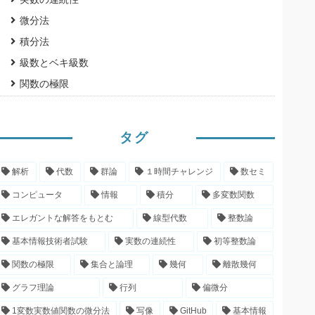
微分法
積分法
級数とベキ級数
関数の極限
タグ
解析
代数
群論
１時間チャレンジ
数セミ
コンピュータ
情報
積分
多変数関数
エレガントな解答をもとむ
線型代数
整数論
基本情報技術者試験
実数の連続性
初等整数論
関数の極限
集合と論理
幾何
離散幾何
グラフ理論
行列
偏微分
1変数実数値関数の微分法
写像
GitHub
基本情報