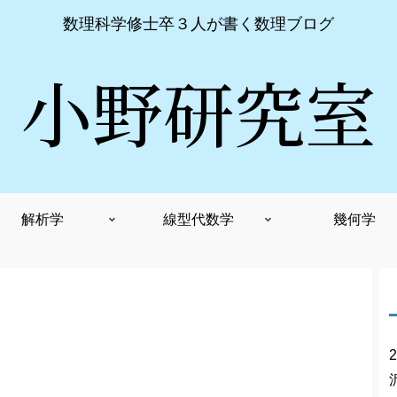
数理科学修士卒３人が書く数理ブログ
小野研究室
解析学
線型代数学
幾何学
2