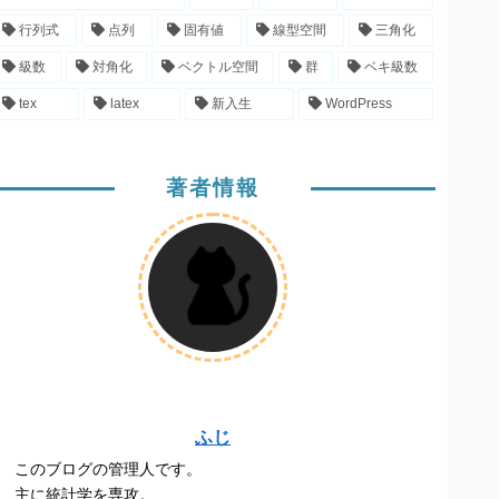
行列式
点列
固有値
線型空間
三角化
級数
対角化
ベクトル空間
群
ベキ級数
tex
latex
新入生
WordPress
著者情報
ふじ
このブログの管理人です。
主に統計学を専攻。