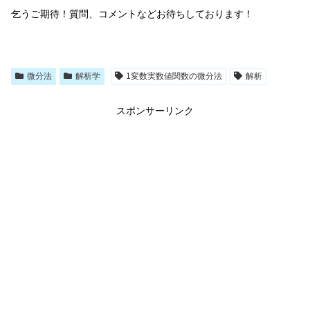
乞うご期待！質問、コメントなどお待ちしております！
微分法
解析学
1変数実数値関数の微分法
解析
スポンサーリンク