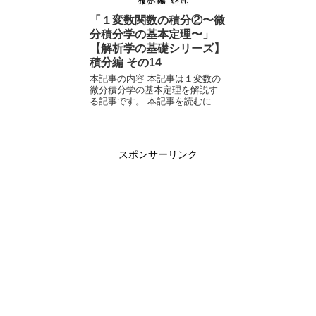
「１変数関数の積分②〜微
分積分学の基本定理〜」
【解析学の基礎シリーズ】
積分編 その14
本記事の内容 本記事は１変数の
微分積分学の基本定理を解説す
る記事です。 本記事を読むにあ
たり、不定積分、原始関数につ
いて知っている必要があるた
め、以下の記事も合わせてご覧
ください。 本記事を書く理由(前
スポンサーリンク
回と主...