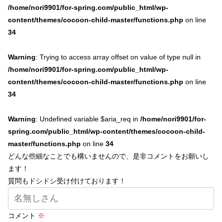
/home/nori9901/for-spring.com/public_html/wp-
content/themes/cocoon-child-master/functions.php
on line
34
Warning
: Trying to access array offset on value of type null in
/home/nori9901/for-spring.com/public_html/wp-
content/themes/cocoon-child-master/functions.php
on line
34
Warning
: Undefined variable $aria_req in
/home/nori9901/for-
spring.com/public_html/wp-content/themes/cocoon-child-
master/functions.php
on line
34
どんな些細なことでも構いませんので、是非コメントをお願いし
ます！
質問もドシドシ受け付けております！
コメント
※