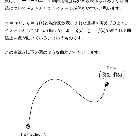
実は、コーシーの第二平均値定理は媒介変数表示されるような曲
線について考えるととてもイメージが付きやすいと思います。
x
=
g
(
t
)
y
=
f
(
t
)
=
(
)
=
(
)
、
と媒介変数表示された曲線を考えてみます。
x
g
t
y
f
t
x
=
g
(
t
)
y
=
f
(
t
)
t
=
(
)
=
(
)
イメージとしては、
が時間で、
、
で表される曲
t
x
g
t
y
f
t
線上を点が動いている、というものです。
この曲線が以下の図のような曲線だったとします。