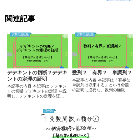
関連記事
実数の連続性
実数の連続性
デデキントの切断？デデキ
数列？ 有界？ 単調列？
ントの定理の証明
本記事の内容 本記事は「有界な
単調列は収束する」という命題
本記事の内容 本記事は デデキン
の証明に必要な、数列の極限を
トの切断 デデキントの定理 を説
語る上で必要なことをまとめた
明し、デデキントの定理を証明
記事です。 この記事を読むにあ
する記事です。 本記事を読むに
たって前提知識は、基礎的な論
あたり、実数の連続性のイメー
理以外にはありませんが、数列
ジについて知っているとより理
積分法
の収束は実数の連続性と関連...
解が深まると思われますので...