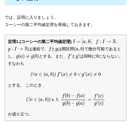
では、証明に入りましょう。
コーシーの第二平均値定理を再掲しておきます。
I
=
[
a
,
b
]
f
:
I
→
R
R
=
[
,
]
:
→
定理1.(コーシーの第二平均値定理)
、
、
I
a
b
f
I
(
a
,
b
)
g
:
I
→
R
f
g
R
:
→
(
,
)
は連続で、
と
は開区間
で微分可能であると
g
I
f
g
a
b
f
′
g
′
g
(
a
)
≠
g
(
b
)
0
′
′
(
)
≠
(
)
0
し、
とする。また、
と
は同時に
にならない、
g
a
g
b
f
g
すなわち
(
∀
x
∈
(
a
,
b
)
)
f
′
(
x
)
≠
0
∨
g
′
(
x
)
≠
0
′
′
(
∀
∈
(
,
)
)
(
)
≠
0
∨
(
)
≠
0
x
a
b
f
x
g
x
とする。 このとき、
(
∃
c
∈
(
a
,
b
)
)
s
.
t
.
f
(
b
)
−
f
(
a
)
g
(
b
)
−
g
(
a
)
=
f
′
(
c
)
g
′
(
c
)
′
(
)
−
(
)
(
)
f
b
f
a
f
c
(
∃
∈
(
,
)
)
s
.
t
.
=
c
a
b
′
(
)
−
(
)
(
)
g
b
g
a
g
c
が成り立つ。