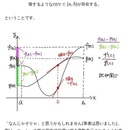
c
∈
(
a
,
b
)
c
∈
(
,
)
致するような
が
が存在する。
c
c
a
b
ということです。
「なんじゃそりゃ」と思うかもしれません(筆者は思いました)。