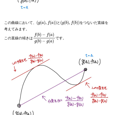
(
g
(
a
)
,
f
(
a
)
)
(
g
(
b
)
,
f
(
b
)
)
(
(
)
,
(
)
)
(
(
)
,
(
)
)
この曲線において、
と
をつないだ直線を
g
a
f
a
g
b
f
b
考えてみます。
f
(
b
)
−
f
(
a
)
g
(
b
)
−
g
(
a
)
(
)
−
(
)
f
b
f
a
この直線の傾きは
です。
(
)
−
(
)
g
b
g
a