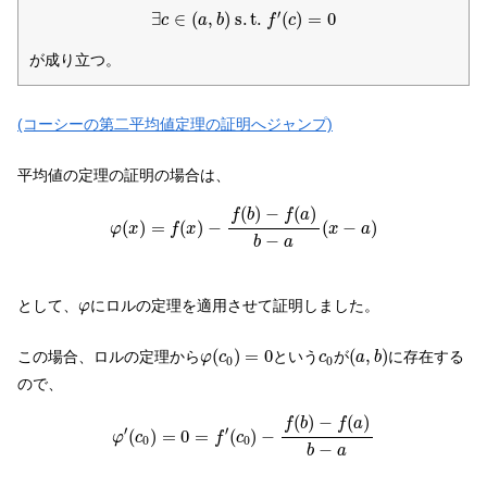
∃
c
∈
(
a
,
b
)
s
.
t
.
f
′
(
c
)
=
0
′
∃
∈
(
,
)
s
.
t
.
(
)
=
0
c
a
b
f
c
が成り立つ。
(コーシーの第二平均値定理の証明へジャンプ)
平均値の定理の証明の場合は、
φ
(
x
)
=
f
(
x
)
−
f
(
b
)
−
f
(
a
)
b
−
a
(
x
−
a
)
(
)
−
(
)
f
b
f
a
(
)
=
(
)
−
(
−
)
φ
x
f
x
x
a
−
b
a
φ
として、
にロルの定理を適用させて証明しました。
φ
φ
(
c
0
)
=
0
(
a
,
b
)
c
0
(
)
=
0
(
,
)
この場合、ロルの定理から
という
が
に存在する
φ
c
c
a
b
0
0
ので、
φ
′
(
c
0
)
=
0
=
f
′
(
c
0
)
−
f
(
b
)
−
f
(
a
)
b
−
a
(
)
−
(
)
f
b
f
a
′
′
(
)
=
0
=
(
)
−
φ
c
f
c
0
0
−
b
a