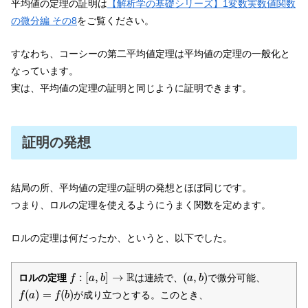
平均値の定理の証明は
【解析学の基礎シリーズ】1変数実数値関数
の微分編 その8
をご覧ください。
すなわち、コーシーの第二平均値定理は平均値の定理の一般化と
なっています。
実は、平均値の定理の証明と同じように証明できます。
証明の発想
結局の所、平均値の定理の証明の発想とほぼ同じです。
つまり、ロルの定理を使えるようにうまく関数を定めます。
ロルの定理は何だったか、というと、以下でした。
f
:
[
a
,
b
]
→
R
(
a
,
b
)
R
:
[
,
]
→
(
,
)
ロルの定理
は連続で、
で微分可能、
f
a
b
a
b
f
(
a
)
=
f
(
b
)
(
)
=
(
)
が成り立つとする。このとき、
f
a
f
b