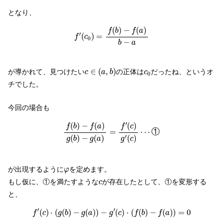
となり、
f
′
(
c
0
)
=
f
(
b
)
−
f
(
a
)
b
−
a
(
)
−
(
)
f
b
f
a
′
(
)
=
f
c
0
−
b
a
c
∈
(
a
,
b
)
c
0
∈
(
,
)
が導かれて、見つけたい
の正体は
だったね、というオ
c
a
b
c
0
チでした。
今回の場合も
f
(
b
)
−
f
(
a
)
g
(
b
)
−
g
(
a
)
=
f
′
(
c
)
g
′
(
c
)
⋯
①
′
(
)
−
(
)
(
)
f
b
f
a
f
c
=
⋯
①
′
(
)
−
(
)
(
)
g
b
g
a
g
c
φ
が出現するように
を定めます。
φ
c
もし仮に、①を満たすような
が存在したとして、①を変形する
c
と、
f
′
(
c
)
⋅
(
g
(
b
)
−
g
(
a
)
)
−
g
′
(
c
)
⋅
(
f
(
b
)
−
f
(
a
)
)
=
0
′
′
(
)
⋅
(
(
)
−
(
)
)
−
(
)
⋅
(
(
)
−
(
)
)
=
0
f
c
g
b
g
a
g
c
f
b
f
a