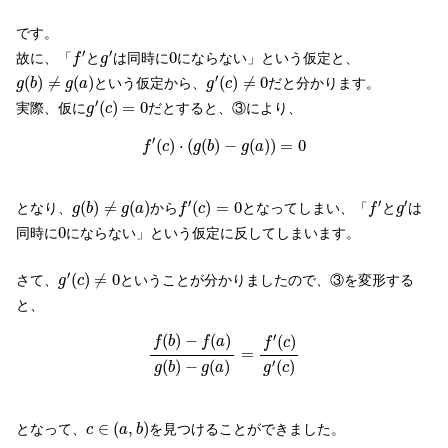
です。
f
′
g
′
0
′
′
0
故に、「
と
は同時に
にならない」という仮定と、
f
g
g
′
(
c
)
≠
0
g
(
b
)
≠
g
(
a
)
′
(
)
≠
(
)
(
)
≠
0
という仮定から、
だと分かります。
g
b
g
a
g
c
g
′
(
c
)
=
0
′
(
)
=
0
実際、仮に
だとすると、③により、
g
c
f
′
(
c
)
⋅
(
g
(
b
)
−
g
(
a
)
)
=
0
′
(
)
⋅
(
(
)
−
(
)
)
=
0
f
c
g
b
g
a
f
′
(
c
)
=
0
f
′
g
′
g
(
b
)
≠
g
(
a
)
′
′
′
(
)
≠
(
)
(
)
=
0
となり、
から
となってしまい、「
と
は
g
b
g
a
f
c
f
g
0
0
同時に
にならない」という仮定に反してしまいます。
g
′
(
c
)
≠
0
′
(
)
≠
0
さて、
ということが分かりましたので、③を変形する
g
c
と、
f
(
b
)
−
f
(
a
)
g
(
b
)
−
g
(
a
)
=
f
′
(
c
)
g
′
(
c
)
′
(
)
−
(
)
(
)
f
b
f
a
f
c
=
′
(
)
−
(
)
(
)
g
b
g
a
g
c
c
∈
(
a
,
b
)
∈
(
,
)
となって、
を見つけることができました。
c
a
b