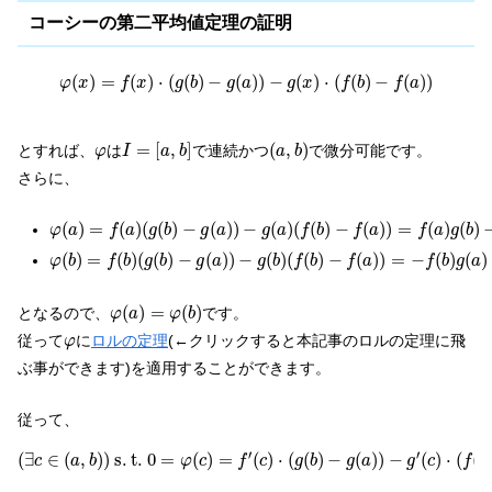
コーシーの第二平均値定理の証明
φ
(
x
)
=
f
(
x
)
⋅
(
g
(
b
)
−
g
(
a
)
)
−
g
(
x
)
⋅
(
f
(
b
)
−
f
(
a
)
)
(
)
=
(
)
⋅
(
(
)
−
(
)
)
−
(
)
⋅
(
(
)
−
(
)
)
φ
x
f
x
g
b
g
a
g
x
f
b
f
a
I
=
[
a
,
b
]
(
a
,
b
)
φ
=
[
,
]
(
,
)
とすれば、
は
で連続かつ
で微分可能です。
φ
I
a
b
a
b
さらに、
φ
(
a
)
=
f
(
a
)
(
g
(
b
)
−
g
(
a
)
)
−
g
(
a
)
(
f
(
b
)
−
f
(
a
)
)
=
f
(
a
)
g
(
b
)
−
f
(
a
)
g
(
b
)
(
)
=
(
)
(
(
)
−
(
)
)
−
(
)
(
(
)
−
(
)
)
=
(
)
(
)
φ
a
f
a
g
b
g
a
g
a
f
b
f
a
f
a
g
b
φ
(
b
)
=
f
(
b
)
(
g
(
b
)
−
g
(
a
)
)
−
g
(
b
)
(
f
(
b
)
−
f
(
a
)
)
=
−
f
(
b
)
g
(
a
)
+
g
(
b
)
f
(
a
(
)
=
(
)
(
(
)
−
(
)
)
−
(
)
(
(
)
−
(
)
)
=
−
(
)
(
)
φ
b
f
b
g
b
g
a
g
b
f
b
f
a
f
b
g
a
φ
(
a
)
=
φ
(
b
)
(
)
=
(
)
となるので、
です。
φ
a
φ
b
φ
従って
に
ロルの定理
(←クリックすると本記事のロルの定理に飛
φ
ぶ事ができます)を適用することができます。
従って、
(
∃
c
∈
(
a
,
b
)
)
s
.
t
.
0
=
φ
(
c
)
=
f
′
(
c
)
⋅
(
g
(
b
)
−
g
(
a
)
)
−
g
′
(
c
)
⋅
(
f
(
b
)
−
f
′
′
(
∃
∈
(
,
)
)
s
.
t
.
0
=
(
)
=
(
)
⋅
(
(
)
−
(
)
)
−
(
)
⋅
(
(
c
a
b
φ
c
f
c
g
b
g
a
g
c
f
b