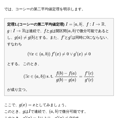
では、コーシーの第二平均値定理を明示します。
I
=
[
a
,
b
]
f
:
I
→
R
R
=
[
,
]
:
→
定理1.(コーシーの第二平均値定理)
、
、
I
a
b
f
I
(
a
,
b
)
g
:
I
→
R
f
g
R
:
→
(
,
)
は連続で、
と
は開区間
で微分可能であると
g
I
f
g
a
b
f
′
g
′
g
(
a
)
≠
g
(
b
)
0
′
′
(
)
≠
(
)
0
し、
とする。また、
と
は同時に
にならない、
g
a
g
b
f
g
すなわち
(
∀
x
∈
(
a
,
b
)
)
f
′
(
x
)
≠
0
∨
g
′
(
x
)
≠
0
′
′
(
∀
∈
(
,
)
)
(
)
≠
0
∨
(
)
≠
0
x
a
b
f
x
g
x
とする。 このとき、
(
∃
c
∈
(
a
,
b
)
)
s
.
t
.
f
(
b
)
−
f
(
a
)
g
(
b
)
−
g
(
a
)
=
f
′
(
c
)
g
′
(
c
)
′
(
)
−
(
)
(
)
f
b
f
a
f
c
(
∃
∈
(
,
)
)
s
.
t
.
=
c
a
b
′
(
)
−
(
)
(
)
g
b
g
a
g
c
が成り立つ。
g
(
x
)
=
x
(
)
=
ここで、
としてみましょう。
g
x
x
(
a
,
b
)
I
g
(
,
)
このとき、
は
で連続で、
で微分可能です。
g
I
a
b
g
′
(
x
)
=
1
g
′
(
x
)
≠
0
′
′