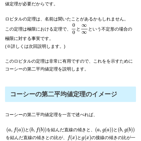
値定理が必要だからです。
ロピタルの定理は、名前は聞いたことがあるかもしれません。
0
0
∞
∞
0
∞
この定理は極限における定理で、
と
という不定形の場合の
∞
0
極限に対する事実です。
(※詳しくは次回説明します。)
このロピタルの定理は非常に有用ですので、これをを示すために
コーシーの第二平均値定理を説明します。
コーシーの第二平均値定理のイメージ
コーシーの第二平均値定理を一言で述べれば、
(
a
,
f
(
a
)
)
(
b
,
f
(
b
)
)
(
a
,
g
(
a
)
)
(
b
,
g
(
b
)
)
(
,
(
)
)
(
,
(
)
)
(
,
(
)
)
(
,
(
)
)
と
を結んだ直線の傾きと、
と
a
f
a
b
f
b
a
g
a
b
g
b
f
(
x
)
g
(
x
)
(
)
(
)
を結んだ直線の傾きとの比が、
と
の接線の傾きの比が一
f
x
g
x