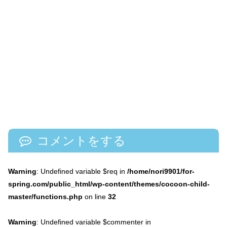
コメントをする
Warning
: Undefined variable $req in
/home/nori9901/for-
spring.com/public_html/wp-content/themes/cocoon-child-
master/functions.php
on line
32
Warning
: Undefined variable $commenter in