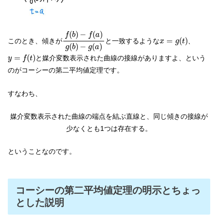
f
(
b
)
−
f
(
a
)
g
(
b
)
−
g
(
a
)
(
)
−
(
)
f
b
f
a
x
=
g
(
t
)
=
(
)
このとき、傾きが
と一致するような
、
x
g
t
(
)
−
(
)
g
b
g
a
y
=
f
(
t
)
=
(
)
と媒介変数表示された曲線の接線がありますよ、という
y
f
t
のがコーシーの第二平均値定理です。
すなわち、
媒介変数表示された曲線の端点を結ぶ直線と、同じ傾きの接線が
少なくとも1つは存在する。
ということなのです。
コーシーの第二平均値定理の明示とちょっ
とした説明