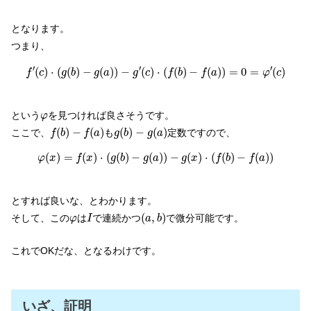
となります。
つまり、
f
′
(
c
)
⋅
(
g
(
b
)
−
g
(
a
)
)
−
g
′
(
c
)
⋅
(
f
(
b
)
−
f
(
a
)
)
=
0
=
φ
′
(
c
)
′
′
′
(
)
⋅
(
(
)
−
(
)
)
−
(
)
⋅
(
(
)
−
(
)
)
=
0
=
(
)
f
c
g
b
g
a
g
c
f
b
f
a
φ
c
φ
という
を見つければ良さそうです。
φ
f
(
b
)
−
f
(
a
)
g
(
b
)
−
g
(
a
)
(
)
−
(
)
(
)
−
(
)
ここで、
も
定数ですので、
f
b
f
a
g
b
g
a
φ
(
x
)
=
f
(
x
)
⋅
(
g
(
b
)
−
g
(
a
)
)
−
g
(
x
)
⋅
(
f
(
b
)
−
f
(
a
)
)
(
)
=
(
)
⋅
(
(
)
−
(
)
)
−
(
)
⋅
(
(
)
−
(
)
)
φ
x
f
x
g
b
g
a
g
x
f
b
f
a
とすれば良いな、とわかります。
(
a
,
b
)
I
φ
(
,
)
そして、この
は
で連続かつ
で微分可能です。
φ
I
a
b
これでOKだな、となるわけです。
いざ、証明