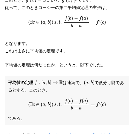
(
)
=
1
(
)
≠
0
このとき、
により、
です。
g
x
g
x
従って、このときコーシーの第二平均値定理の主張は、
(
∃
c
∈
(
a
,
b
)
)
s
.
t
.
f
(
b
)
−
f
(
a
)
b
−
a
=
f
′
(
c
)
(
)
−
(
)
f
b
f
a
′
(
∃
∈
(
,
)
)
s
.
t
.
=
(
)
c
a
b
f
c
−
b
a
となります。
これはまさに平均値の定理です。
平均値の定理は何だったか、というと、以下でした。
f
:
[
a
,
b
]
→
R
(
a
,
b
)
R
:
[
,
]
→
(
,
)
平均値の定理
は連続で、
で微分可能であ
f
a
b
a
b
るとする。このとき、
(
∃
c
∈
(
a
,
b
)
)
s
.
t
.
f
(
b
)
−
f
(
a
)
b
−
a
=
f
′
(
c
)
(
)
−
(
)
f
b
f
a
′
(
∃
∈
(
,
)
)
s
.
t
.
=
(
)
c
a
b
f
c
−
b
a
である。