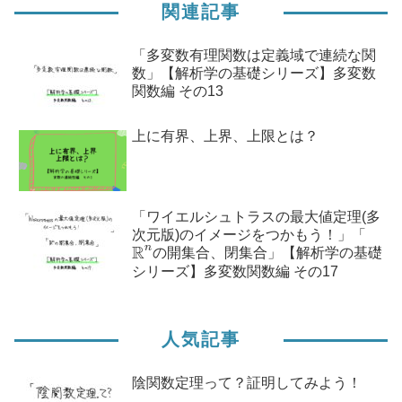
関連記事
「多変数有理関数は定義域で連続な関
数」【解析学の基礎シリーズ】多変数
関数編 その13
上に有界、上界、上限とは？
「ワイエルシュトラスの最大値定理(多
次元版)のイメージをつかもう！」「
R
n
R
n
の開集合、閉集合」【解析学の基礎
シリーズ】多変数関数編 その17
人気記事
陰関数定理って？証明してみよう！