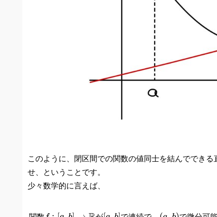
このように、閉区間での関数の値同士を結んでできる
せ、ということです。
少々数学的に言えば、
f
:
[
a
,
b
]
→
R
[
a
,
b
]
(
a
,
b
)
:
[
,
]
→
[
,
]
(
,
)
関数
が
で連続で、
で微分可