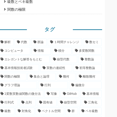
級数とベキ級数
関数の極限
タグ
解析
代数
群論
１時間チャレンジ
数セミ
コンピュータ
情報
積分
多変数関数
エレガントな解答をもとむ
線型代数
整数論
基本情報技術者試験
実数の連続性
初等整数論
関数の極限
集合と論理
幾何
離散幾何
グラフ理論
行列
偏微分
1変数実数値関数の微分法
写像
GitHub
基本情報
行列式
点列
固有値
線型空間
三角化
級数
対角化
ベクトル空間
群
ベキ級数