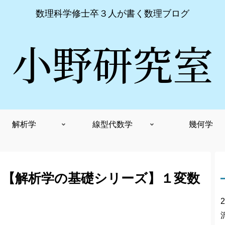
数理科学修士卒３人が書く数理ブログ
小野研究室
解析学
線型代数学
幾何学
」【解析学の基礎シリーズ】１変数
2