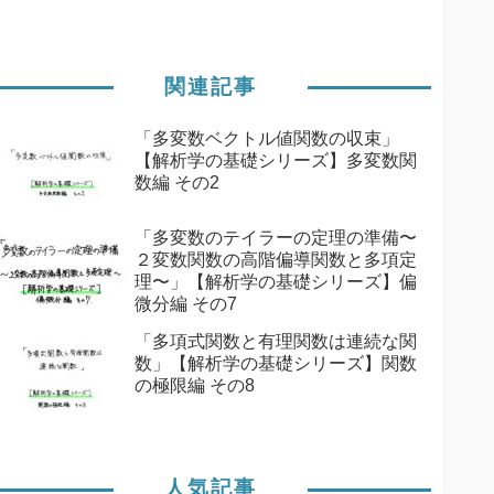
関連記事
「多変数ベクトル値関数の収束」
【解析学の基礎シリーズ】多変数関
数編 その2
「多変数のテイラーの定理の準備〜
２変数関数の高階偏導関数と多項定
理〜」【解析学の基礎シリーズ】偏
微分編 その7
「多項式関数と有理関数は連続な関
数」【解析学の基礎シリーズ】関数
の極限編 その8
人気記事