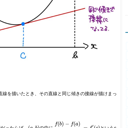
直線を描いたとき、その直線と同じ傾きの接線が描けまっ
f
(
b
)
−
f
(
a
)
b
−
a
=
f
′
(
c
)
(
)
−
(
)
f
b
f
a
(
a
,
b
)
c
′
(
,
)
=
(
)
能だったらば、
の中に
という