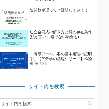
陰関数定理って？証明してみよう！
連立合同式の解き方と解の存在条件
(法が互いに素でない場合も)
「有限アーベル群の基本定理の証明
①」【代数学の基礎シリーズ】群論
編 その36
サイト内を検索