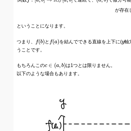
R
f
a
b
a
b
a
b
が存在
ということになります。
f
(
b
)
f
(
a
)
y
(
)
(
)
つまり、
f
b
と
f
a
を結んでできる直線を上下に(
y
軸
うことです。
c
∈
(
a
,
b
)
∈
(
,
)
もちろんこの
c
a
b
は1つとは限りません。
以下のような場合もあります。