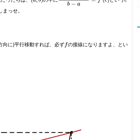
a
b
f
c
c
−
b
a
しまっせ。
f
方向に)平行移動すれば、必ず
f
の接線になりますよ、とい