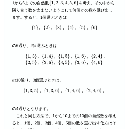
{
1
,
2
,
3
,
4
,
5
,
6
}
{
1
,
2
,
3
,
4
,
5
,
6
}
1から6までの自然数
を考え、その中から
隣り合う数を含まないようにして何個かの数を選び出し
ます。すると、1個選ぶときは
{
1
}
,
{
2
}
,
{
3
}
,
{
4
}
,
{
5
}
,
{
6
}
{
1
}
,
{
2
}
,
{
3
}
,
{
4
}
,
{
5
}
,
{
6
}
の6通り、2個選ぶときは
{
1
,
3
}
,
{
1
,
4
}
,
{
1
,
5
}
,
{
1
,
6
}
,
{
2
,
4
}
,
{
2
,
5
}
,
{
2
,
6
}
,
{
3
,
5
}
,
{
{
1
,
3
}
,
{
1
,
4
}
,
{
1
,
5
}
,
{
1
,
6
}
,
{
2
,
4
}
,
{
2
,
5
}
,
{
2
,
6
}
,
{
3
,
5
}
,
{
3
,
6
}
,
{
4
,
6
}
の10通り、3個選ぶときは、
{
1
,
3
,
5
}
,
{
1
,
3
,
6
}
,
{
1
,
4
,
6
}
,
{
2
,
4
,
6
}
,
{
1
,
3
,
5
}
,
{
1
,
3
,
6
}
,
{
1
,
4
,
6
}
,
{
2
,
4
,
6
}
,
の4通りとなります。
これと同じ方法で、1から10までの10個の自然数を考え
ると、1個、2個、3個、4個、5個の数を選び出す仕方はそ
n