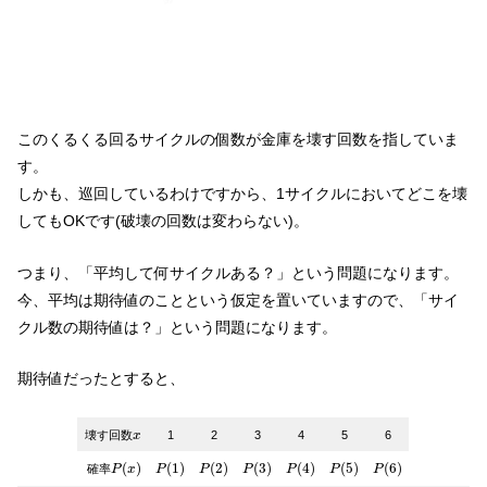
このくるくる回るサイクルの個数が金庫を壊す回数を指していま
す。
しかも、巡回しているわけですから、1サイクルにおいてどこを壊
してもOKです(破壊の回数は変わらない)。
つまり、「平均して何サイクルある？」という問題になります。
今、平均は期待値のことという仮定を置いていますので、「サイ
クル数の期待値は？」という問題になります。
期待値だったとすると、
x
壊す回数
x
1
2
3
4
5
6
P
(
x
)
P
(
1
)
P
(
2
)
P
(
3
)
P
(
4
)
P
(
5
)
P
(
6
)
(
)
(
1
)
(
2
)
(
3
)
(
4
)
(
5
)
(
6
)
確率
P
x
P
P
P
P
P
P