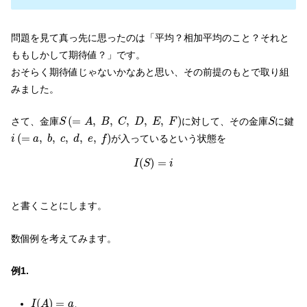
問題を見て真っ先に思ったのは「平均？相加平均のこと？それと
ももしかして期待値？」です。
おそらく期待値じゃないかなあと思い、その前提のもとで取り組
みました。
S
(
=
A
,
B
,
C
,
D
,
E
,
F
)
S
(
=
,
,
,
,
,
)
さて、金庫
に対して、その金庫
に鍵
S
A
B
C
D
E
F
S
i
(
=
a
,
b
,
c
,
d
,
e
,
f
)
(
=
,
,
,
,
,
)
が入っているという状態を
i
a
b
c
d
e
f
I
(
S
)
=
i
(
)
=
I
S
i
と書くことにします。
数個例を考えてみます。
例1.
I
(
A
)
=
a
(
)
=
、
I
A
a