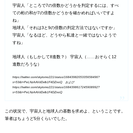
宇宙人「ところで7の倍数かどうかを判定するには、すべ
ての桁の和が7の倍数かどうかを確かめればいいですよ
ね」
地球人「それは3と9の倍数の判定方法ではないですか」
宇宙人「なるほど、どうやら私達と一緒ではないようで
すね」
地球人（もしかして8進数？） 宇宙人（……おそらく12
進数だろうな）
https://twitter.com/skytomo221/status/1684398205335658496?
s=53&t=PeLNzAAVdDvlb1F4DZrxcQ および
https://twitter.com/skytomo221/status/1684398617245908992?
s=53&t=PeLNzAAVdDvlb1F4DZrxcQ
この状況で、宇宙人と地球人の基数を求めよ、ということです。
筆者はちょうど5分くらいでした。