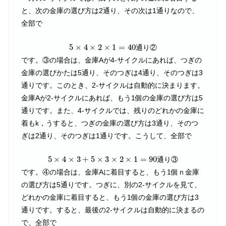
と、次の金庫の選び方は2通り、その次は1通りなので、
全部で
5
×
4
×
2
×
1
=
40
5
×
4
×
2
×
1
=
40
通り②
です。③の場合は、金庫Aが4-サイクルにあれば、つぎの
金庫の選びかたは5通り、そのつぎは4通り、そのつぎは3
通りです。このとき、2-サイクルは自動的に決まります。
金庫Aが2-サイクルにあれば、もう1個の金庫の選び方は5
通りです。また、4-サイクルでは、残りのどれかの金庫に
着もk，うすると、つぎの金庫の選び方は3通り、そのつ
ぎは2通り、そのつぎは1通りです。こうして、全部で
5
×
4
×
3
+
5
×
3
×
2
×
1
=
90
5
×
4
×
3
+
5
×
3
×
2
×
1
=
90
通り③
です。④の場合は、金庫Aに着目すると、もう1個ｎ金庫
の選び方は5通りです。つぎに、別の2-サイクルを見て、
どれかの金庫に着目すると、もう1個の金庫の選び方は3
通りです。すると、最後の2-サイクルは自動的に決まるの
で、全部で