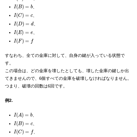
I
(
B
)
=
b
(
)
=
、
I
B
b
I
(
C
)
=
c
(
)
=
、
I
C
c
I
(
D
)
=
d
(
)
=
、
I
D
d
I
(
E
)
=
e
(
)
=
、
I
E
e
I
(
F
)
=
f
(
)
=
I
F
f
すなわち、全ての金庫に対して、自身の鍵が入っている状態で
す。
この場合は、どの金庫を壊したとしても、壊した金庫の鍵しか出
てきませんので、6個すべての金庫を破壊しなければなりません。
つまり、破壊の回数は6回です。
例2.
I
(
A
)
=
b
(
)
=
、
I
A
b
I
(
B
)
=
c
(
)
=
、
I
B
c
I
(
C
)
=
f
(
)
=
、
I
C
f