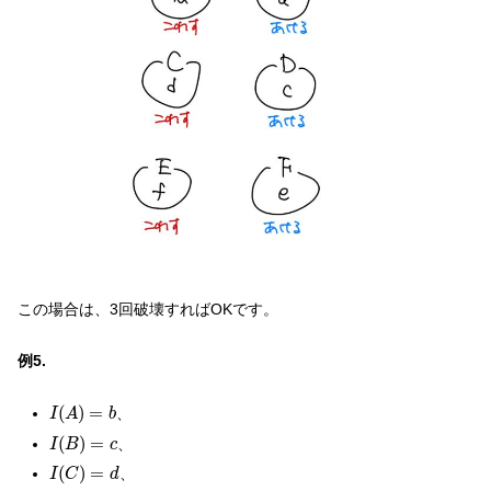
この場合は、3回破壊すればOKです。
例5.
I
(
A
)
=
b
(
)
=
、
I
A
b
I
(
B
)
=
c
(
)
=
、
I
B
c
I
(
C
)
=
d
(
)
=
、
I
C
d