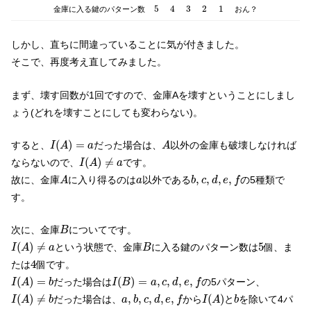
5
4
3
2
1
5
4
3
2
1
金庫に入る鍵のパターン数
おん？
しかし、直ちに間違っていることに気が付きました。
そこで、再度考え直してみました。
まず、壊す回数が1回ですので、金庫Aを壊すということにしまし
ょう(どれを壊すことにしても変わらない)。
I
(
A
)
=
a
A
(
)
=
すると、
だった場合は、
以外の金庫も破壊しなければ
I
A
a
A
I
(
A
)
≠
a
(
)
≠
ならないので、
です。
I
A
a
A
b
,
c
,
d
,
e
,
f
a
,
,
,
,
故に、金庫
に入り得るのは
以外である
の5種類で
A
a
b
c
d
e
f
す。
B
次に、金庫
についてです。
B
I
(
A
)
≠
a
B
5
(
)
≠
5
という状態で、金庫
に入る鍵のパターン数は
個、ま
I
A
a
B
4
4
たは
個です。
I
(
A
)
=
b
I
(
B
)
=
a
,
c
,
d
,
e
,
f
(
)
=
(
)
=
,
,
,
,
だった場合は
の5パターン、
I
A
b
I
B
a
c
d
e
f
I
(
A
)
≠
b
I
(
A
)
a
,
b
,
c
,
d
,
e
,
f
b
(
)
≠
,
,
,
,
,
(
)
だった場合は、
から
と
を除いて4パ
I
A
b
a
b
c
d
e
f
I
A
b