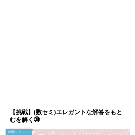
【挑戦】(数セミ)エレガントな解答をもと
むを解く㊴
1時間チャレンジ