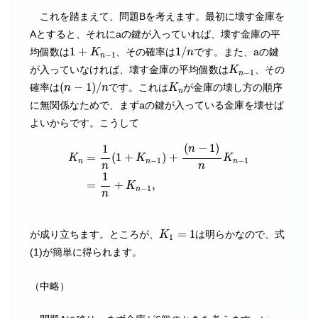
これを踏まえて、問題Bを考えます。最初に壊す金庫を
Aとすると、それにaの鍵が入っていれば、壊す金庫の平
1
/
n
1
+
K
n
−
1
1
+
1
/
均個数は
、その確率は
です。また、aの鍵
K
n
−
1
n
K
n
−
1
が入っていなければ、壊す金庫の平均個数は
、その
K
−
1
n
(
n
−
1
)
/
n
K
n
(
−
1
)
/
確率は
です。これは
が金庫の壊し方の順序
n
n
K
n
に無関係なためで、まずaの鍵が入っている金庫を壊せば
よいからです。こうして
K
n
=
1
n
(
1
+
K
n
−
1
)
+
(
n
−
1
)
n
K
n
−
1
=
1
n
+
K
n
−
1
,
(
−
1
)
1
n
=
(
1
+
)
+
K
K
K
−
1
−
1
n
n
n
n
n
1
=
+
,
K
−
1
n
n
K
1
=
1
=
1
が成り立ちます。ところが、
は明らかなので、式
K
1
(1)が簡単に得られます。
（中略）