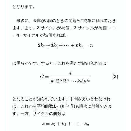
となります。
n
最後に、金庫が
個のときの問題Aに簡単に触れておき
n
k
2
k
3
⋯
⋯
ます。まず、2-サイクルが
個、3-サイクルが
個、
k
k
2
3
k
n
n
−
−
、
サイクルが
個あれば、
n
k
n
2
k
2
+
3
k
3
+
⋯
+
n
k
n
=
n
2
+
3
+
⋯
+
=
k
k
n
k
n
2
3
n
は明らかです。すると、これを満たす鍵の入れ方は
(3)
C
=
n
!
k
2
!
2
k
2
!
3
k
3
⋯
k
n
!
n
k
n
!
n
(3)
=
C
!
2
!
3
⋯
!
k
k
k
2
3
k
k
n
n
2
n
となることが知られています。手間さえいとわなけれ
L
n
(
n
≥
7
)
(
≥
7
)
ば、これから平均個数
も順次に計算できま
L
n
n
す。一方、サイクルの個数は
k
=
k
2
+
k
3
+
⋯
+
k
n
=
+
+
⋯
+
k
k
k
k
2
3
n