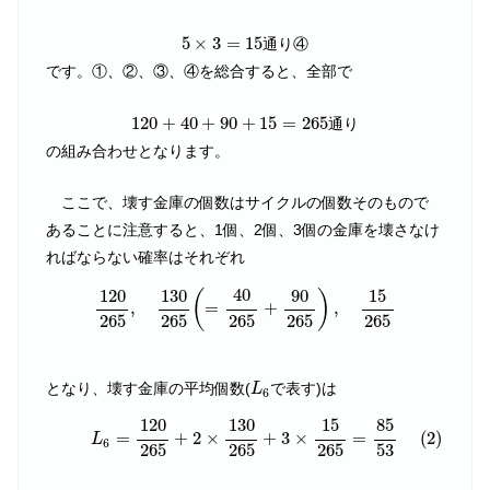
5
×
3
=
15
5
×
3
=
15
通り④
です。①、②、③、④を総合すると、全部で
120
+
40
+
90
+
15
=
265
120
+
40
+
90
+
15
=
265
通り
の組み合わせとなります。
ここで、壊す金庫の個数はサイクルの個数そのもので
あることに注意すると、1個、2個、3個の金庫を壊さなけ
ればならない確率はそれぞれ
120
265
,
130
265
(
=
40
265
+
90
265
)
,
15
265
40
120
130
90
15
(
)
,
=
+
,
265
265
265
265
265
L
6
となり、壊す金庫の平均個数(
で表す)は
L
6
(2)
L
6
=
120
265
+
2
×
130
265
+
3
×
15
265
=
85
53
120
130
15
85
=
+
2
×
+
3
×
=
(2)
L
6
265
265
265
53