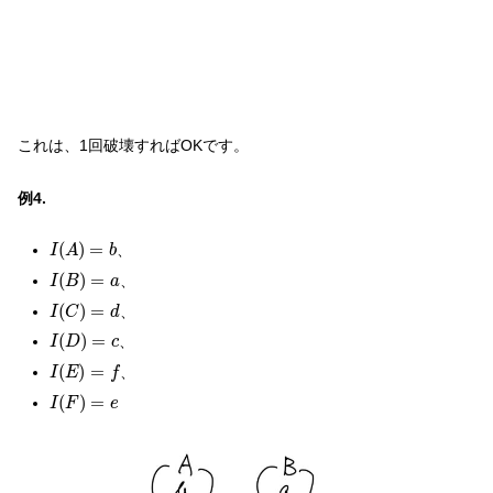
これは、1回破壊すればOKです。
例4.
I
(
A
)
=
b
(
)
=
、
I
A
b
I
(
B
)
=
a
(
)
=
、
I
B
a
I
(
C
)
=
d
(
)
=
、
I
C
d
I
(
D
)
=
c
(
)
=
、
I
D
c
I
(
E
)
=
f
(
)
=
、
I
E
f
I
(
F
)
=
e
(
)
=
I
F
e