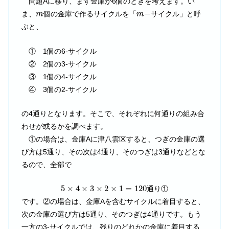
問題Aに移り、まず金庫が6個のときを考えます。い
m
−
m
−
ま、
個の金庫で作るサイクルを「
サイクル」と呼
m
m
ぶと、
① 1個の6-サイクル
② 2個の3-サイクル
③ 1個の4-サイクル
④ 3個の2-サイクル
の4通りとなります。そこで、それぞれに何通りの組み合
わせが或るかを調べます。
①の場合は、金庫Aに津八雲区すると、つぎの金庫の選
び方は5通り、その次は4通り、そのつぎは3通りなどとな
るので、全部で
5
×
4
×
3
×
2
×
1
=
120
5
×
4
×
3
×
2
×
1
=
120
通り①
です。②の場合は、金庫Aを含むサイクルに着目すると、
次の金庫の選び方は5通り、そのつぎは4通りです。もう
一方の3-サイクルでは、残りのどれかの金庫に着目する