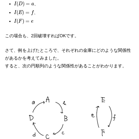
I
(
D
)
=
a
(
)
=
、
I
D
a
I
(
E
)
=
f
(
)
=
、
I
E
f
I
(
F
)
=
e
(
)
=
I
F
e
この場合も、2回破壊すればOKです。
さて、例を上げたところで、それぞれの金庫にどのような関係性
があるかを考えてみました。
すると、次の円順列のような関係性があることがわかります。