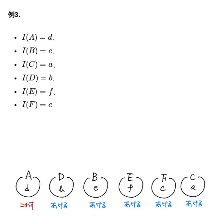
例3.
I
(
A
)
=
d
(
)
=
、
I
A
d
I
(
B
)
=
e
(
)
=
、
I
B
e
I
(
C
)
=
a
(
)
=
、
I
C
a
I
(
D
)
=
b
(
)
=
、
I
D
b
I
(
E
)
=
f
(
)
=
、
I
E
f
I
(
F
)
=
c
(
)
=
I
F
c