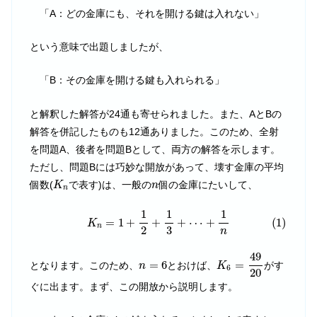
「A：どの金庫にも、それを開ける鍵は入れない」
という意味で出題しましたが、
「B：その金庫を開ける鍵も入れられる」
と解釈した解答が24通も寄せられました。また、AとBの
解答を併記したものも12通ありました。このため、全射
を問題A、後者を問題Bとして、両方の解答を示します。
ただし、問題Bには巧妙な開放があって、壊す金庫の平均
K
n
n
個数(
で表す)は、一般の
個の金庫にたいして、
K
n
n
(1)
K
n
=
1
+
1
2
+
1
3
+
⋯
+
1
n
1
1
1
=
1
+
+
+
⋯
+
(1)
K
n
2
3
n
K
6
=
49
20
49
n
=
6
=
6
=
となります。このため、
とおけば、
がす
n
K
6
20
ぐに出ます。まず、この開放から説明します。