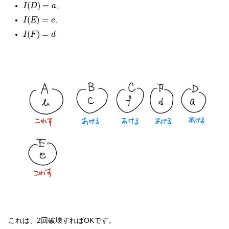
I
(
D
)
=
a
(
)
=
、
I
D
a
I
(
E
)
=
e
(
)
=
、
I
E
e
I
(
F
)
=
d
(
)
=
I
F
d
これは、2回破壊すればOKです。