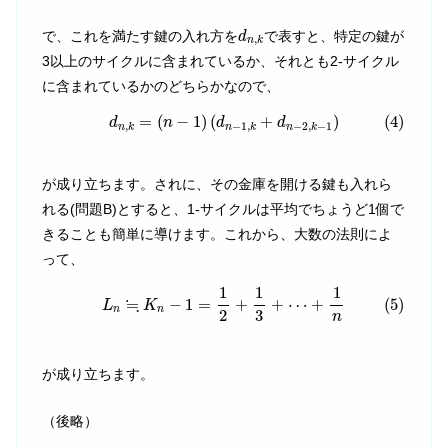
d
n
,
k
で、これを満たす鍵の入れ方を
で表すと、特定の鍵が
d
,
n
k
3以上のサイクルに含まれているか、それとも2-サイクル
に含まれているかのどちらかなので、
(4)
d
n
,
k
=
(
n
−
1
)
(
d
n
−
1
,
k
+
d
n
−
2
,
k
−
1
)
=
(
−
1
)
(
+
)
(4)
d
n
d
d
,
−
1
,
−
2
,
−
1
n
k
n
k
n
k
が成り立ちます。されに、その金庫を開ける鍵も入れら
れる(問題B)とすると、1-サイクルは平均でちょうど1個で
きることも簡単に導けます。これから、大数の法則によ
って、
(5)
L
n
≒
K
n
−
1
=
1
2
+
1
3
+
⋯
+
1
n
1
1
1
≒
−
1
=
+
+
⋯
+
(5)
L
K
n
n
2
3
n
が成り立ちます。
（後略）