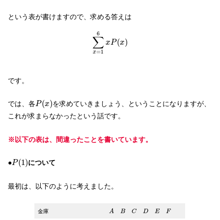
という表が書けますので、求める答えは
∑
x
=
1
6
x
P
(
x
)
6
∑
(
)
x
P
x
=
1
x
です。
P
(
x
)
(
)
では、各
を求めていきましょう、ということになりますが、
P
x
これが求まらなかったという話です。
※以下の表は、間違ったことを書いています。
P
(
1
)
(
1
)
●
について
P
最初は、以下のように考えました。
A
B
C
D
E
F
金庫
A
B
C
D
E
F