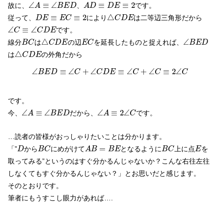
∠
A
≡
∠
B
E
D
A
D
≡
D
E
≡
2
∠
≡
∠
≡
≡
2
故に、
、
です。
A
B
E
D
A
D
D
E
△
C
D
E
D
E
≡
E
C
≡
2
≡
≡
2
△
従って、
により
は二等辺三角形だから
D
E
E
C
C
D
E
∠
C
≡
∠
C
D
E
∠
≡
∠
です。
C
C
D
E
△
C
D
E
∠
B
E
D
B
C
E
C
△
∠
線分
は
の辺
を延長したものと捉えれば、
B
C
C
D
E
E
C
B
E
D
△
C
D
E
△
は
の外角だから
C
D
E
∠
B
E
D
≡
∠
C
+
∠
C
D
E
≡
∠
C
+
∠
C
≡
2
∠
C
∠
≡
∠
+
∠
≡
∠
+
∠
≡
2
∠
B
E
D
C
C
D
E
C
C
C
です。
∠
A
≡
∠
B
E
D
∠
A
≡
2
∠
C
∠
≡
∠
∠
≡
2
∠
今、
だから、
です。
A
B
E
D
A
C
…読者の皆様がおっしゃりたいことは分かります。
D
B
C
A
B
=
B
E
B
C
E
=
「”
から
にめがけて
となるように
上に点
を
D
B
C
A
B
B
E
B
C
E
取ってみる”というのはすぐ分かるんじゃないか？こんな右往左往
しなくてもすぐ分かるんじゃない？」とお思いだと感じます。
そのとおりです。
筆者にもうすこし眼力があれば….