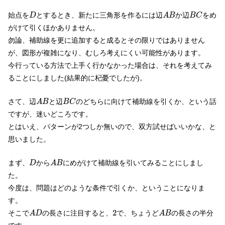
D
A
B
B
C
始点を
とするとき、新たに三角形を作るには辺
か辺
をめ
D
A
B
B
C
がけて引くほかありません。
勿論、補助線を更に追加すると成るとその限りではありません
が、図形が複雑になり、むしろ考えにくい可能性があります。
今行っている方法で上手く行かなかった場合は、それを考えてみ
ることにしました(結果的に杞憂でしたが)。
A
B
B
C
さて、辺
と辺
のどちらに向けて補助線を引くか、という話
A
B
B
C
ですが、迷いどころです。
とはいえ、パターンが2つしか無いので、双方試せばいいかな、と
思いました。
D
A
B
まず、
から
にめがけて補助線を引いてみることにしまし
D
A
B
た。
今度は、問題はどのような条件で引くか、ということになりま
す。
A
D
A
B
2
2
そこで
の長さに注目すると、
で、ちょうど
の長さの半分
A
D
A
B