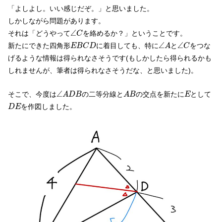
「よしよし。いい感じだぞ。」と思いました。
しかしながら問題があります。
∠
C
∠
それは「どうやって
を絡めるか？」ということです。
C
∠
A
∠
C
E
B
C
D
∠
∠
新たにできた四角形
に着目しても、特に
と
をつな
E
B
C
D
A
C
げるような情報は得られなさそうです(もしかしたら得られるかも
しれませんが、筆者は得られなさそうだな、と思いました)。
∠
A
D
B
A
B
E
∠
そこで、今度は
の二等分線と
の交点を新たに
として
A
D
B
A
B
E
D
E
を作図しました。
D
E