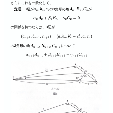
さらにこれを一般化して、
a
n
,
b
n
,
c
n
A
n
,
B
n
,
C
n
,
,
,
,
定理
3辺が
の3角形の角
が
a
b
c
A
B
C
n
n
n
n
n
n
α
n
A
n
+
β
n
B
n
+
γ
n
C
n
=
0
+
+
=
0
α
A
β
B
γ
C
n
n
n
n
n
n
の関係を持つならば、3辺が
(
a
n
+
1
,
b
n
+
1
,
c
n
+
1
)
=
(
a
n
b
n
,
b
n
2
−
c
n
2
,
a
n
c
n
)
2
2
(
,
,
)
=
(
,
−
,
)
a
b
c
a
b
b
c
a
c
+
1
+
1
+
1
n
n
n
n
n
n
n
n
n
A
n
+
1
,
B
n
+
1
,
C
n
+
1
,
,
の3角形の角
について
A
B
C
+
1
+
1
+
1
n
n
n
α
n
+
1
A
n
+
1
+
β
n
+
1
B
n
+
1
+
γ
n
+
1
C
n
+
1
+
+
α
A
β
B
γ
C
+
1
+
1
+
1
+
1
+
1
+
1
n
n
n
n
n
n