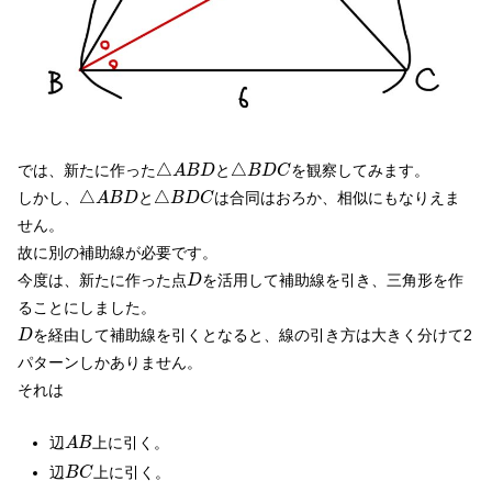
△
A
B
D
△
B
D
C
△
△
では、新たに作った
と
を観察してみます。
A
B
D
B
D
C
△
A
B
D
△
B
D
C
△
△
しかし、
と
は合同はおろか、相似にもなりえま
A
B
D
B
D
C
せん。
故に別の補助線が必要です。
D
今度は、新たに作った点
を活用して補助線を引き、三角形を作
D
ることにしました。
D
を経由して補助線を引くとなると、線の引き方は大きく分けて2
D
パターンしかありません。
それは
A
B
辺
上に引く。
A
B
B
C
辺
上に引く。
B
C