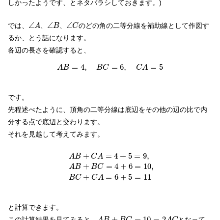
しかったようです、とネタバラシしておきます。)
∠
A
∠
B
∠
C
∠
∠
∠
では、
、
、
のどの角の二等分線を補助線として作図す
A
B
C
るか、とう話になります。
各辺の長さを確認すると、
A
B
=
4
,
B
C
=
6
,
C
A
=
5
=
4
,
=
6
,
=
5
A
B
B
C
C
A
です。
先程述べたように、頂角の二等分線は底辺をその他の辺の比で内
分する点で底辺と交わります。
それを見越して考えてみます。
A
B
+
C
A
=
4
+
5
=
9
,
A
B
+
B
C
=
4
+
6
=
10
,
B
C
+
C
A
=
+
=
4
+
5
=
9
,
A
B
C
A
+
=
4
+
6
=
10
,
A
B
B
C
+
=
6
+
5
=
11
B
C
C
A
と計算できます。
A
B
+
B
C
=
10
=
2
A
C
+
=
10
=
2
この計算結果を見てみると、
となって
A
B
B
C
A
C