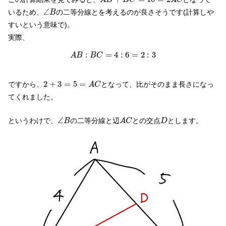
∠
B
∠
いるため、
の二等分線とを考えるのが良さそうです(計算しや
B
すいという意味で)。
実際、
A
B
:
B
C
=
4
:
6
=
2
:
3
:
=
4
:
6
=
2
:
3
A
B
B
C
2
+
3
=
5
=
A
C
2
+
3
=
5
=
ですから、
となって、比がそのまま長さになっ
A
C
てくれました。
∠
B
A
C
D
∠
というわけで、
の二等分線と辺
との交点
とします。
B
A
C
D