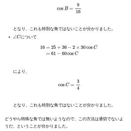
cos
B
=
9
16
9
cos
=
B
16
となり、これも特別な角ではないことが分かりました。
∠
C
∠
について
C
16
=
25
+
36
−
2
×
30
cos
C
=
61
−
60
cos
C
16
=
25
+
36
−
2
×
30
cos
C
=
61
−
60
cos
C
により、
cos
C
=
3
4
3
cos
=
C
4
となり、これも特別な角ではないことが分かりました。
どうやら特殊な角では無いようなので、この方法は適切でないよ
うだ、ということが分かりました。