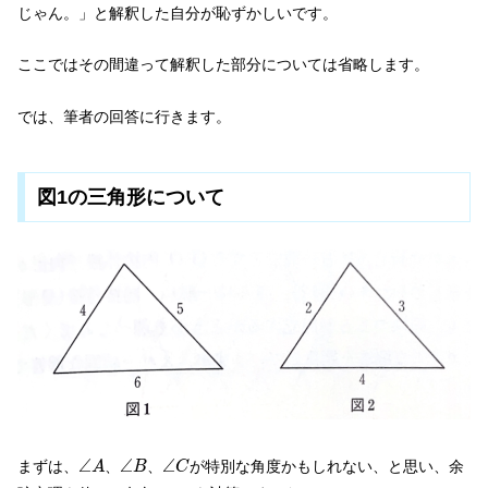
じゃん。」と解釈した自分が恥ずかしいです。
ここではその間違って解釈した部分については省略します。
では、筆者の回答に行きます。
図1の三角形について
∠
A
∠
B
∠
C
∠
∠
∠
まずは、
、
、
が特別な角度かもしれない、と思い、余
A
B
C