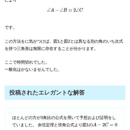
により
∠
A
−
∠
B
≡
2
∠
C
∠
−
∠
≡
2
∠
A
B
C
です。
この方法をに気がつけば、図1と図2とは異なる別の角のいち次式
を持つ三角形は無限に存在することが分かります。
ここで時間切れでした。
一般化はかないませんでした。
投稿されたエレガントな解答
ほとんどの方が3角比の公式を用いて予想および証明をし
A
−
2
C
=
0
−
2
=
0
ていました。 余弦定理と倍角公式より図1の
A
C