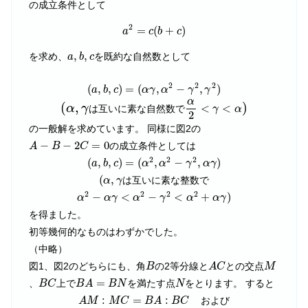
の成立条件として
a
2
=
c
(
b
+
c
)
2
=
(
+
)
a
c
b
c
a
,
b
,
c
,
,
を求め、
を既約な自然数として
a
b
c
(
a
,
b
,
c
)
=
(
α
γ
,
α
2
−
γ
2
,
γ
2
)
2
2
2
(
,
,
)
=
(
,
−
,
)
a
b
c
α
γ
α
γ
γ
α
2
<
γ
<
α
)
(
α
,
γ
α
(
,
)
<
<
α
γ
は互いに素な自然数で
γ
α
2
の一般解を求めています。 同様に図2の
A
−
B
−
2
C
=
0
−
−
2
=
0
の成立条件としては
A
B
C
(
a
,
b
,
c
)
=
(
α
2
,
α
2
−
γ
2
,
α
γ
)
2
2
2
(
,
,
)
=
(
,
−
,
)
a
b
c
α
α
γ
α
γ
(
α
,
γ
(
,
は互いに素な整数で
α
γ
α
2
−
α
γ
<
α
2
−
γ
2
<
α
2
+
α
γ
)
2
2
2
2
−
<
−
<
+
)
α
α
γ
α
γ
α
α
γ
を得ました。
初等幾何的なものはわずかでした。
（中略）
B
A
C
M
図1、図2のどちらにも、角
の2等分線と
との交点
B
A
C
M
B
C
B
A
=
B
N
N
=
、
上で
を満たす点
をとります。 すると
B
C
B
A
B
N
N
A
M
:
M
C
=
B
A
:
B
C
:
=
:
および
A
M
M
C
B
A
B
C