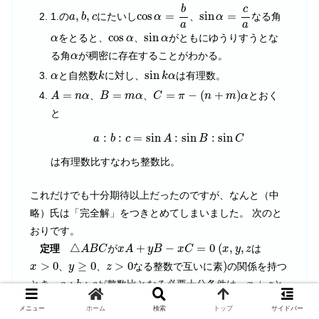
cos
α
=
b
a
sin
α
=
c
a
b
c
a
,
b
,
c
,
,
cos
=
sin
=
1.の
にたいし
、
なる角
a
b
c
α
α
a
a
sin
α
α
cos
α
cos
sin
をとると、
、
がともにゆうりすうとな
α
α
α
α
る角
が稠密に存在することがわかる。
α
k
sin
k
α
α
sin
と自然数
に対し、
は有理数。
α
k
k
α
C
=
π
−
(
n
+
m
)
α
A
=
n
α
B
=
m
α
=
=
=
−
(
+
)
、
、
とおく
A
n
α
B
m
α
C
π
n
m
α
と
a
:
b
:
c
=
sin
A
:
sin
B
:
sin
C
:
:
=
sin
:
sin
:
sin
a
b
c
A
B
C
は有理数比すなわち整数比。
これだけでも十分期待以上だったのですが、なんと（中
略）氏は「完全解」をつきとめてしまいました。 次のと
おりです。
x
A
+
y
B
−
x
C
=
0
(
x
,
y
,
z
△
A
B
C
△
+
−
=
0
(
,
,
定理
が
は
A
B
C
x
A
y
B
x
C
x
y
z
)
x
>
0
y
≥
0
z
>
0
>
0
≥
0
>
0
)
、
、
なる整数で互いに素
の関係を持つ
x
y
z
a
:
b
:
c
x
+
z
:
:
+
とき、
が整数比となる必要十分条件は、
と
a
b
c
x
z
3
y
+
z
+
3
の最大公約数が
以下であることである。
y
z
メニュー
ホーム
検索
トップ
サイドバー