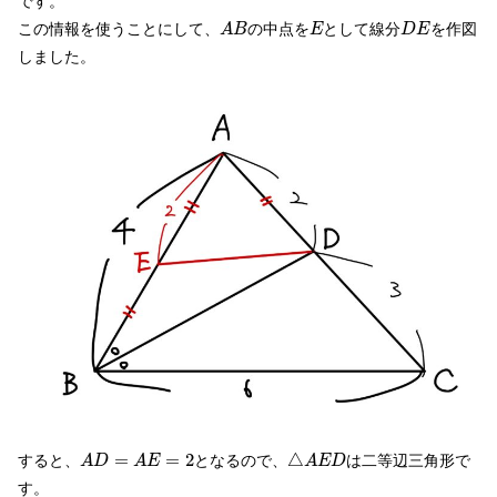
です。
A
B
E
D
E
この情報を使うことにして、
の中点を
として線分
を作図
A
B
E
D
E
しました。
△
A
E
D
A
D
=
A
E
=
2
=
=
2
△
すると、
となるので、
は二等辺三角形で
A
D
A
E
A
E
D
す。