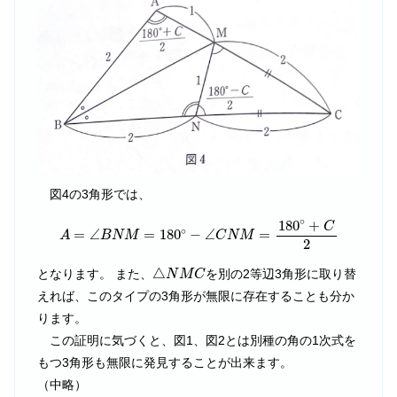
図4の3角形では、
A
=
∠
B
N
M
=
180
∘
−
∠
C
N
M
=
180
∘
+
C
2
∘
180
+
C
∘
=
∠
=
180
−
∠
=
A
B
N
M
C
N
M
2
△
N
M
C
△
となります。 また、
を別の2等辺3角形に取り替
N
M
C
えれば、このタイプの3角形が無限に存在することも分か
ります。
この証明に気づくと、図1、図2とは別種の角の1次式を
もつ3角形も無限に発見することが出来ます。
（中略）