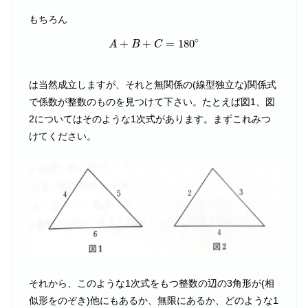
もちろん
A
+
B
+
C
=
180
∘
∘
+
+
=
180
A
B
C
は当然成立しますが、それと無関係の(線型独立な)関係式
で係数が整数のものを見つけて下さい。たとえば図1、図
2についてはそのような1次式があります。まずこれみつ
けてください。
それから、このような1次式をもつ整数の辺の3角形が(相
似形をのぞき)他にもあるか、無限にあるか、どのような1