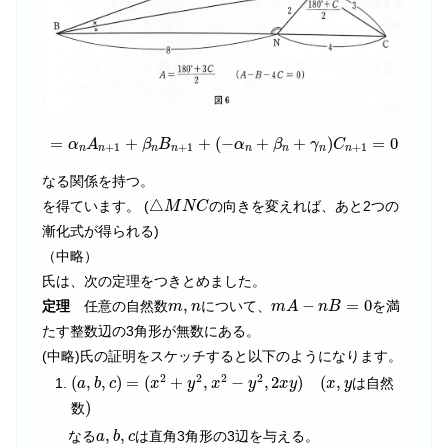
=
α
n
A
n
+
1
+
β
n
B
n
+
1
+
(
−
α
n
+
β
n
+
γ
n
)
C
n
+
1
=
0
=
+
+
(
−
+
+
)
=
0
α
A
β
B
α
β
γ
C
+
1
+
1
+
1
n
n
n
n
n
n
n
n
なる関係を持つ。
△
M
N
C
△
を得ています。 (
の向きを変えれば、あと2つの
M
N
C
漸化式が得られる)
（中略）
氏は、次の定理をつきとめました。
m
A
−
n
B
=
0
m
,
n
,
−
=
0
定理
任意の自然数
について、
を満
m
n
m
A
n
B
たす整数辺の3角形が無数にある。
(中略)氏の証明をスケッチすると以下のようになります。
(
a
,
b
,
c
)
=
(
x
2
+
y
2
,
x
2
−
y
2
,
2
x
y
)
(
x
,
y
2
2
2
2
(
,
,
)
=
(
+
,
−
,
2
)
(
,
は自然
a
b
c
x
y
x
y
x
y
x
y
)
)
数
a
,
b
,
c
,
,
なる
は直角3角形の3辺を与える。
a
b
c