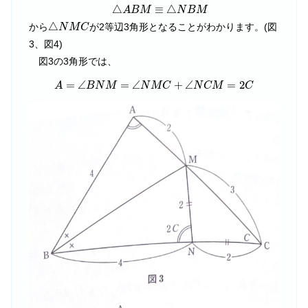
△
A
B
M
≡
△
N
B
M
△
≡
△
A
B
M
N
B
M
△
N
M
C
△
から
が2等辺3角形となることがわかります。(図
N
M
C
3、図4)
図3の3角形では、
A
=
∠
B
N
M
=
∠
N
M
C
+
∠
N
C
M
=
2
C
=
∠
=
∠
+
∠
=
2
A
B
N
M
N
M
C
N
C
M
C