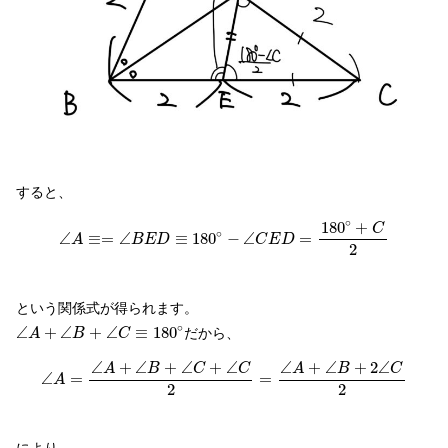
すると、
∠
A
≡=
∠
B
E
D
≡
180
∘
−
∠
C
E
D
=
180
∘
+
C
2
∘
180
+
C
∘
∠
≡
=
∠
≡
180
−
∠
=
A
B
E
D
C
E
D
2
という関係式が得られます。
∠
A
+
∠
B
+
∠
C
≡
180
∘
∘
∠
+
∠
+
∠
≡
180
だから、
A
B
C
∠
A
=
∠
A
+
∠
B
+
∠
C
+
∠
C
2
=
∠
A
+
∠
B
+
2
∠
C
2
∠
+
∠
+
∠
+
∠
∠
+
∠
+
2
∠
A
B
C
C
A
B
C
∠
=
=
A
2
2