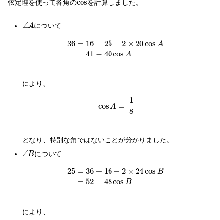
cos
cos
弦定理を使って各角の
を計算しました。
∠
A
∠
について
A
36
=
16
+
25
−
2
×
20
cos
A
=
41
−
40
cos
A
36
=
16
+
25
−
2
×
20
cos
A
=
41
−
40
cos
A
により、
cos
A
=
1
8
1
cos
=
A
8
となり、特別な角ではないことが分かりました。
∠
B
∠
について
B
25
=
36
+
16
−
2
×
24
cos
B
=
52
−
48
cos
B
25
=
36
+
16
−
2
×
24
cos
B
=
52
−
48
cos
B
により、