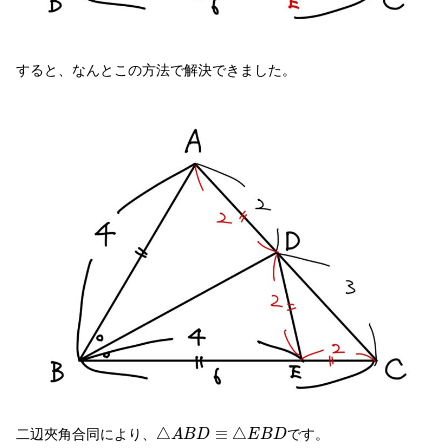
すると、なんとこの方法で解決できました。
△
A
B
D
≡
△
E
B
D
△
≡
△
二辺夾角合同により、
です。
A
B
D
E
B
D