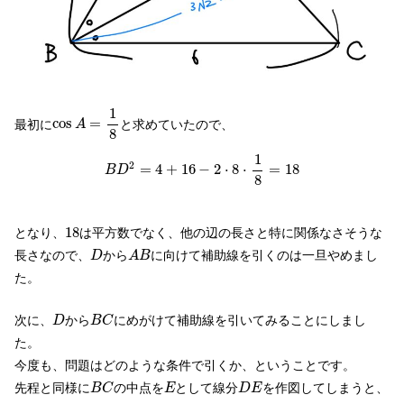
cos
A
=
1
8
1
cos
=
最初に
と求めていたので、
A
8
B
D
2
=
4
+
16
−
2
⋅
8
⋅
1
8
=
18
1
2
=
4
+
16
−
2
⋅
8
⋅
=
18
B
D
8
18
18
となり、
は平方数でなく、他の辺の長さと特に関係なさそうな
D
A
B
長さなので、
から
に向けて補助線を引くのは一旦やめまし
D
A
B
た。
D
B
C
次に、
から
にめがけて補助線を引いてみることにしまし
D
B
C
た。
今度も、問題はどのような条件で引くか、ということです。
B
C
E
D
E
先程と同様に
の中点を
として線分
を作図してしまうと、
B
C
E
D
E