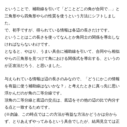
ということで、補助線を引いて「どことどこの角が合同で…」と
三角形やら四角形やらの性質を使うという方法にシフトしまし
た。
で、初手ですが、得られている情報は各辺の長さだけです。
ということはこの長さを使ってなんとか角同士の関係を導出しな
ければならないわけです。
となると、やはり、うまい具合に補助線を引いて、合同やら相似
やらの三角形を見つけて角における関係式を導出する、というの
が正攻法だろう、と思いました。
与えられている情報は辺の長さのみなので、「どうにかこの情報
を有益に使う補助線はないかな？」と考えたときに真っ先に思い
浮かんだのが角の二等分線です。
頂角の二等分線と底辺の交点は、底辺をその他の辺の比で内分す
る点と一致するためです。
(※勿論、この時点ではこの方法が有益な方法かどうかは分から
ず、とりあえずやってみるという具合でしたが、結局見立ては正