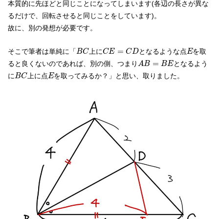
本質的に先ほどと同じことになってしまいます(各辺の長さが異な
るだけで、回転させると同じことをしています)。
故に、別の発想が必要です。
B
C
C
E
=
C
D
E
=
そこで筆者は単純に「
上に
となるような点
を取
B
C
C
E
C
D
E
A
B
=
B
E
=
ると良くないのであれば、別の側、つまり
となるよう
A
B
B
E
B
C
E
に
上に点
を取ってみるか？」と思い、取りました。
B
C
E