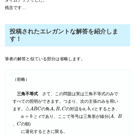
残念です…
投稿されたエレガントな解答を紹介しま
す！
筆者の解答と似ている部分は省略します。
（前略）
三角不等式
さて、この問題は実は三角不等式のみで
すべての照明ができます。つまり、次の主張のみを用い
△
A
B
C
A
,
B
,
C
a
,
b
,
c
△
,
,
,
,
ます。
の角
の対辺を
とするとき、
A
B
C
A
B
C
a
b
c
a
+
b
≥
c
A
B
+
≥
であり、ここで等号は三角形が線分(
、
a
b
c
A
B
C
、
の順)
C
に退化するときに限る。