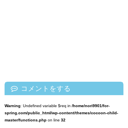
コメントをする
Warning
: Undefined variable $req in
/home/nori9901/for-
spring.com/public_html/wp-content/themes/cocoon-child-
master/functions.php
on line
32