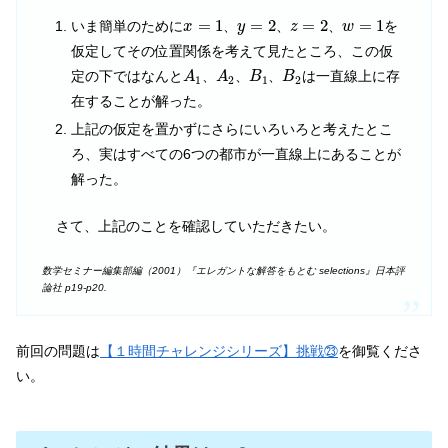
x
=
1
y
=
2
z
=
2
w
=
1
=
1
=
2
=
2
=
1
いま簡単のために
、
、
、
を
x
y
z
w
仮定してその位置関係を考えて見たところ、この仮
A
1
A
2
B
1
B
2
定の下ではなんと
、
、
、
は一直線上に存
A
A
B
B
1
2
1
2
在することが解った。
上記の仮定を置かずにさらにいろいろと考えたとこ
ろ、実はすべての6つの都市が一直線上にあることが
解った。
さて、上記のことを確認していただきたい。
数学セミナー編集部編（2001）『エレガントな解答をもとむ selections』日本評
論社 p19-p20.
前回の問題は
【１時間チャレンジシリーズ】挑戦㉓
を御覧くださ
い。