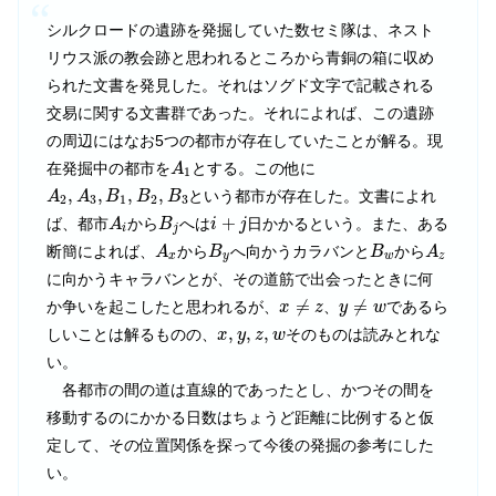
シルクロードの遺跡を発掘していた数セミ隊は、ネスト
リウス派の教会跡と思われるところから青銅の箱に収め
られた文書を発見した。それはソグド文字で記載される
交易に関する文書群であった。それによれば、この遺跡
の周辺にはなお5つの都市が存在していたことが解る。現
A
1
在発掘中の都市を
とする。この他に
A
1
A
2
,
A
3
,
B
1
,
B
2
,
B
3
,
,
,
,
という都市が存在した。文書によれ
A
A
B
B
B
2
3
1
2
3
A
i
B
j
i
+
j
+
ば、都市
から
へは
日かかるという。また、ある
A
B
i
j
i
j
A
x
B
y
B
w
A
z
断簡によれば、
から
へ向かうカラバンと
から
A
B
B
A
x
y
w
z
に向かうキャラバンとが、その道筋で出会ったときに何
x
≠
z
y
≠
w
≠
≠
か争いを起こしたと思われるが、
、
であるら
x
z
y
w
x
,
y
,
z
,
w
,
,
,
しいことは解るものの、
そのものは読みとれな
x
y
z
w
い。
各都市の間の道は直線的であったとし、かつその間を
移動するのにかかる日数はちょうど距離に比例すると仮
定して、その位置関係を探って今後の発掘の参考にした
い。