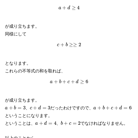
a
+
d
≥
4
+
≥
4
a
d
が成り立ちます。
同様にして
c
+
b
≥≥
2
+
≥
≥
2
c
b
となります。
これらの不等式の和を取れば、
a
+
b
+
c
+
d
≥
6
+
+
+
≥
6
a
b
c
d
が成り立ちます。
a
+
b
=
3
c
+
d
=
3
a
+
b
+
c
+
d
=
6
+
=
3
+
=
3
+
+
+
=
6
、
だったわけですので、
a
b
c
d
a
b
c
d
ということになります。
a
+
d
=
4
b
+
c
=
2
+
=
4
+
=
2
ということは、
、
でなければなりません。
a
d
b
c
以上のことから、