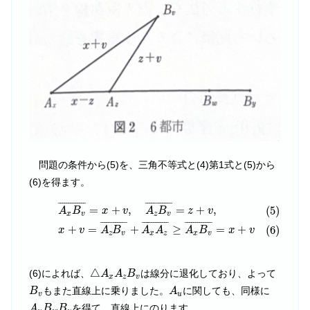
問題の条件から(5)を、三角不等式と(4)第1式と(5)から
(6)を得ます。
(5)
A
x
B
v
¯
=
x
+
v
,
A
z
B
v
¯
=
z
+
v
,
(6)
x
+
v
=
A
z
B
v
¯
+
A
x
A
z
¯
≥
A
x
¯
¯¯¯¯¯¯¯¯¯¯¯
¯
¯
¯¯¯¯¯¯¯¯¯¯
¯
=
+
,
=
+
,
(5)
A
B
x
v
A
B
z
v
x
v
z
v
¯
¯¯¯¯¯¯¯¯¯¯
¯
¯
¯¯¯¯¯¯¯¯¯¯¯
¯
¯
¯¯¯¯¯¯¯¯¯¯¯
¯
+
=
+
≥
=
+
(6)
x
v
A
B
A
A
A
B
x
v
z
v
x
z
x
v
△
A
x
A
z
B
v
△
(6)によれば、
は線分に退化しており、よって
A
A
B
x
z
v
B
v
A
u
もまた直線上に乗りました。
に関しても、同様に
B
A
v
u
A
u
B
w
B
y
を得て、直線上にのります。
A
B
B