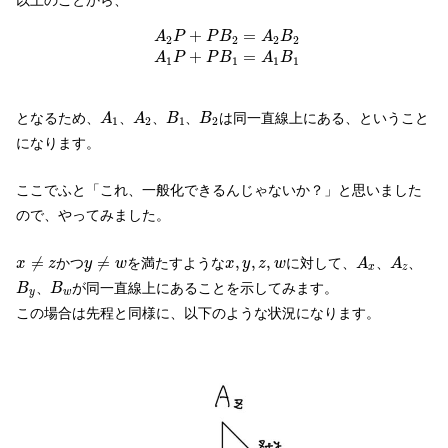
A
2
P
+
P
B
2
=
A
2
B
2
A
1
P
+
P
B
1
=
A
1
B
1
+
=
A
P
P
B
A
B
2
2
2
2
+
=
A
P
P
B
A
B
1
1
1
1
A
1
A
2
B
1
B
2
となるため、
、
、
、
は同一直線上にある、ということ
A
A
B
B
1
2
1
2
になります。
ここでふと「これ、一般化できるんじゃないか？」と思いました
ので、やってみました。
x
≠
z
y
≠
w
A
x
A
z
x
,
y
,
z
,
w
≠
≠
,
,
,
かつ
を満たすような
に対して、
、
、
x
z
y
w
x
y
z
w
A
A
x
z
B
y
B
w
、
が同一直線上にあることを示してみます。
B
B
y
w
この場合は先程と同様に、以下のような状況になります。