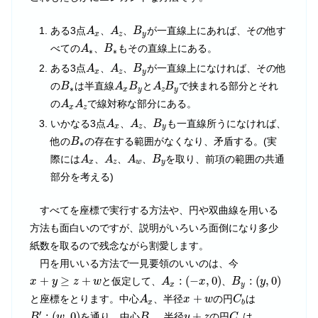
A
x
A
z
B
y
ある3点
、
、
が一直線上にあれば、その他す
A
A
B
x
z
y
A
∗
B
∗
べての
、
もその直線上にある。
A
B
∗
∗
A
x
A
z
B
y
ある3点
、
、
が一直線上になければ、その他
A
A
B
x
z
y
B
∗
A
x
B
y
A
z
B
y
の
は半直線
と
で挟まれる部分とそれ
B
A
B
A
B
∗
x
y
z
y
A
x
A
z
の
で線対称な部分にある。
A
A
x
z
A
x
A
z
B
y
いかなる3点
、
、
も一直線所うになければ、
A
A
B
x
z
y
B
∗
他の
の存在する範囲がなくなり、矛盾する。(実
B
∗
A
x
A
z
A
w
B
y
際には
、
、
、
を取り、前項の範囲の共通
A
A
A
B
x
z
w
y
部分を考える)
すべてを座標で実行する方法や、円や双曲線を用いる
方法も面白いのですが、説明がいろいろ面倒になり多少
紙数を取るので残念ながら割愛します。
円を用いいる方法で一見要領のいいのは、今
A
x
:
(
−
x
,
0
)
B
y
:
(
y
,
0
)
x
+
y
≥
z
+
w
+
≥
+
:
(
−
,
0
)
:
(
,
0
)
と仮定して、
、
x
y
z
w
A
x
B
y
x
y
A
x
C
b
x
+
w
+
と座標をとります。中心
、半径
の円
は
A
x
w
C
x
b
B
′
:
(
w
,
0
)
B
y
C
a
y
+
z
′
:
(
,
0
)
+
を通り、中心
、半径
の円
は
B
w
B
y
z
C