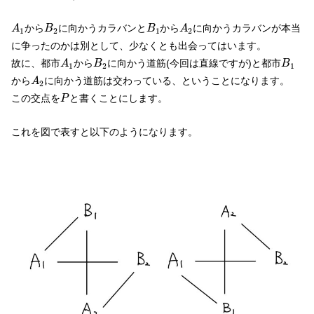
A
1
B
2
B
1
A
2
から
に向かうカラバンと
から
に向かうカラバンが本当
A
B
B
A
1
2
1
2
に争ったのかは別として、少なくとも出会ってはいます。
A
1
B
2
B
1
故に、都市
から
に向かう道筋(今回は直線ですが)と都市
A
B
B
1
2
1
A
2
から
に向かう道筋は交わっている、ということになります。
A
2
P
この交点を
と書くことにします。
P
これを図で表すと以下のようになります。