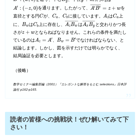
y
a
A
′
B
′
¯
=
z
+
w
A
′
:
(
−
z
,
0
)
¯
¯¯¯¯¯¯¯¯¯
¯
′
′
′
:
(
−
,
0
)
=
+
を通ります。したがって、
を
A
z
A
B
z
w
C
C
a
C
b
A
z
C
a
直径とする円
が、
、
に接しています。
は
上
C
C
C
A
C
a
z
a
b
A
z
B
w
¯
A
x
B
y
¯
B
w
C
b
¯
¯¯¯¯¯¯¯¯¯¯¯
¯
¯
¯¯¯¯¯¯¯¯¯¯¯
¯
に、
は
上に存在し、
は
と交わりかつ長
B
C
A
B
A
B
w
z
w
x
y
b
z
+
w
+
さが
とならねばなりません。これらの条件を満たし
z
w
A
z
=
A
′
B
w
=
B
′
′
′
=
=
ているのは
、
でなければならない、と
A
A
B
B
z
w
結論します。しかし、図を示すだけでは明らかでなく、
結局論証を必要とします。
（後略）
数学セミナー編集部編（2001）『エレガントな解答をもとむ selections』日本評
論社 p162-p165.
読者の皆様への挑戦状！ぜひ解いてみて下
さい！