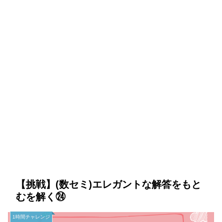
【挑戦】(数セミ)エレガントな解答をもと
むを解く㉔
1時間チャレンジ