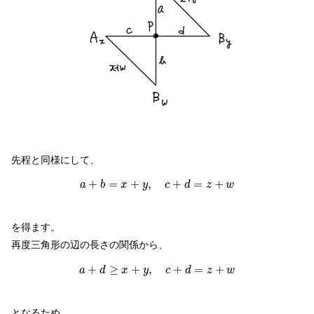
先程と同様にして、
a
+
b
=
x
+
y
,
c
+
d
=
z
+
w
+
=
+
,
+
=
+
a
b
x
y
c
d
z
w
を得ます。
再度三角形の辺の長さの関係から、
a
+
d
≥
x
+
y
,
c
+
d
=
z
+
w
+
≥
+
,
+
=
+
a
d
x
y
c
d
z
w
となるため、