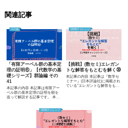
関連記事
その他
1時間チャレンジ
「有限アーベル群の基本定
【挑戦】(数セミ)エレガン
理の証明⑥」【代数学の基
トな解答をもとむを解く㉚
礎シリーズ】群論編 その
本記事の内容 本記事は『数学セ
41
ミナー』(日本評論社)に掲載され
ている"エレガントな解答をもと
本記事の内容 本記事は有限アー
む"に出題されいている問題を1
ベル群の基本定理の証明を順を
時間で解けるか、という挑戦を
追って解説する記事です。 本記
する記事です。 本記事を読むに
事を読むに当たり、アーベル
あたり、前提知識は基本的に必
群、位数、同型、中国式剰余定
要ありませんが、以...
理について知っている必要があ
1時間チャレンジ
るため、以下の記事も合わせて
ご覧ください。 ↓アー...