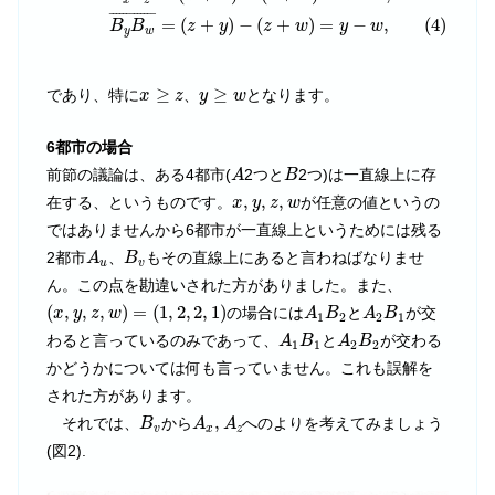
x
z
¯
¯¯¯¯¯¯¯¯¯¯¯
¯
=
(
+
)
−
(
+
)
=
−
,
(4)
B
B
z
y
z
w
y
w
y
w
x
≥
z
y
≥
w
≥
≥
であり、特に
、
となります。
x
z
y
w
6都市の場合
A
B
前節の議論は、ある4都市(
2つと
2つ)は一直線上に存
A
B
x
,
y
,
z
,
w
,
,
,
在する、というものです。
が任意の値というの
x
y
z
w
ではありませんから6都市が一直線上というためには残る
A
u
B
v
2都市
、
もその直線上にあると言わねばなりませ
A
B
u
v
ん。この点を勘違いされた方がありました。また、
(
x
,
y
,
z
,
w
)
=
(
1
,
2
,
2
,
1
)
A
1
B
2
A
2
B
1
(
,
,
,
)
=
(
1
,
2
,
2
,
1
)
の場合には
と
が交
x
y
z
w
A
B
A
B
1
2
2
1
A
1
B
1
A
2
B
2
わると言っているのみであって、
と
が交わる
A
B
A
B
1
1
2
2
かどうかについては何も言っていません。これも誤解を
された方があります。
B
v
A
x
,
A
z
,
それでは、
から
へのよりを考えてみましょう
B
A
A
v
x
z
(図2).