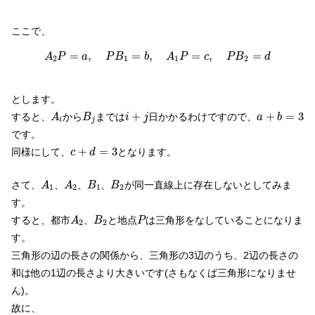
ここで、
A
2
P
=
a
,
P
B
1
=
b
,
A
1
P
=
c
,
P
B
2
=
d
=
,
=
,
=
,
=
A
P
a
P
B
b
A
P
c
P
B
d
2
1
1
2
とします。
A
i
B
j
a
+
b
=
3
i
+
j
+
+
=
3
すると、
から
までは
日かかるわけですので、
A
B
i
j
a
b
i
j
です。
c
+
d
=
3
+
=
3
同様にして、
となります。
c
d
A
1
A
2
B
1
B
2
さて、
、
、
、
が同一直線上に存在しないとしてみま
A
A
B
B
1
2
1
2
す。
A
2
B
2
P
すると、都市
、
と地点
は三角形をなしていることになりま
A
B
P
2
2
す。
三角形の辺の長さの関係から、三角形の3辺のうち、2辺の長さの
和は他の1辺の長さより大きいです(さもなくば三角形になりませ
ん)。
故に、