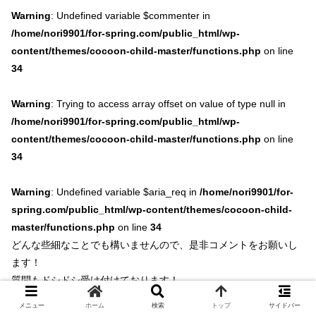
Warning
: Undefined variable $commenter in
/home/nori9901/for-spring.com/public_html/wp-
content/themes/cocoon-child-master/functions.php
on line
34
Warning
: Trying to access array offset on value of type null in
/home/nori9901/for-spring.com/public_html/wp-
content/themes/cocoon-child-master/functions.php
on line
34
Warning
: Undefined variable $aria_req in
/home/nori9901/for-
spring.com/public_html/wp-content/themes/cocoon-child-
master/functions.php
on line
34
どんな些細なことでも構いませんので、是非コメントをお願いし
ます！
質問もドシドシ受け付けております！
メニュー
ホーム
検索
トップ
サイドバー