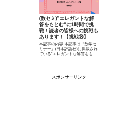
(数セミ)”エレガントな解
答をもとむ”に1時間で挑
戦！読者の皆様への挑戦も
あります！【挑戦⑱】
本記事の内容 本記事は『数学セ
ミナー』(日本評論社)に掲載され
ている"エレガントな解答をもと
む"に出題されいている問題に、
1時間で解けるか、という挑戦を
する記事です。 本記事を読むに
あたり、前提知識は基本的に必
スポンサーリンク
要ありませんが、...