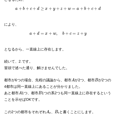
a
+
b
+
c
+
d
≥
x
+
y
+
z
+
w
=
a
+
b
+
c
+
d
+
+
+
≥
+
+
+
=
+
+
+
a
b
c
d
x
y
z
w
a
b
c
d
により、
a
+
d
=
x
+
w
,
b
+
c
=
z
+
y
+
=
+
,
+
=
+
a
d
x
w
b
c
z
y
となるから、一直線上に存在します。
続いて、2.です。
冒頭で述べた通り、解けませんでした。
A
B
都市が6つの場合、先程の議論から、都市
が2つ、都市
が2つの
A
B
4都市は同一直線上にあることが分かりました。
A
B
あと都市
1つ、都市
1つの系2つも同一直線上に存在するという
A
B
ことを示せばOKです。
A
s
B
t
この2つの都市をそれぞれ
、
と書くことにします。
A
B
s
t