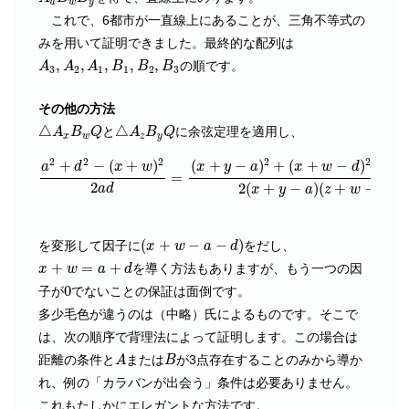
u
w
y
これで、6都市が一直線上にあることが、三角不等式の
みを用いて証明できました。最終的な配列は
A
3
,
A
2
,
A
1
,
B
1
,
B
2
,
B
3
,
,
,
,
,
の順です。
A
A
A
B
B
B
3
2
1
1
2
3
その他の方法
△
A
x
B
w
Q
△
A
z
B
y
Q
△
△
と
に余弦定理を適用し、
A
B
Q
A
B
Q
x
w
z
y
a
2
+
d
2
−
(
x
+
w
)
2
2
a
d
=
(
x
+
y
−
a
)
2
+
(
x
+
w
−
d
)
2
−
(
y
+
z
)
2
2
(
x
+
y
2
2
2
2
2
+
−
(
+
)
(
+
−
)
+
(
+
−
)
−
(
a
d
x
w
x
y
a
x
w
d
y
=
2
2
(
+
−
)
(
+
−
)
a
d
x
y
a
z
w
d
(
x
+
w
−
a
−
d
)
(
+
−
−
)
を変形して因子に
をだし、
x
w
a
d
x
+
w
=
a
+
d
+
=
+
を導く方法もありますが、もう一つの因
x
w
a
d
0
0
子が
でないことの保証は面倒です。
多少毛色が違うのは（中略）氏によるものです。そこで
は、次の順序で背理法によって証明します。この場合は
A
B
距離の条件と
または
が3点存在することのみから導か
A
B
れ、例の「カラバンが出会う」条件は必要ありません。
これもたしかにエレガントな方法です。