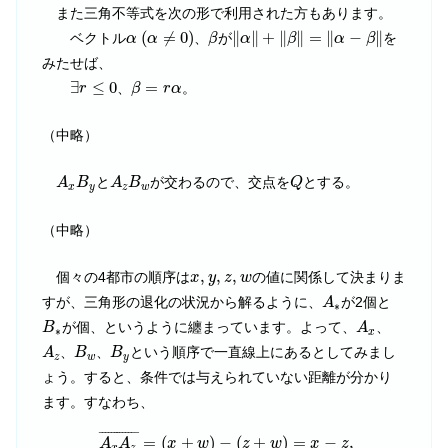
また三角不等式を次の形で利用された方もあります。
α
(
α
≠
0
)
‖
α
‖
+
‖
β
‖
=
‖
α
−
β
‖
β
(
≠
0
)
∥
∥
+
∥
∥
=
∥
−
∥
ベクトル
、
が
を
α
α
β
α
β
α
β
みたせば、
∃
r
≤
0
β
=
r
α
∃
≤
0
=
、
。
r
β
r
α
（中略）
A
x
B
y
A
z
B
w
Q
と
が交わるので、交点を
とする。
A
B
A
B
Q
x
y
z
w
（中略）
x
,
y
,
z
,
w
,
,
,
個々の4都市の順序は
の値に関係して決まりま
x
y
z
w
A
∗
すが、三角形の退化の状況から解るように、
が2個と
A
∗
B
∗
A
x
が個、というように纏まっています。よって、
、
B
A
∗
x
A
z
B
w
B
y
、
、
という順序で一直線上にあるとしてみまし
A
B
B
z
w
y
ょう。すると、条件では与えられていない距離が分かり
ます。すなわち、
A
x
A
z
¯
=
(
x
+
w
)
−
(
z
+
w
)
=
x
−
z
,
(4)
B
y
B
w
¯
=
(
z
+
y
)
−
(
z
+
w
)
=
y
−
¯
¯¯¯¯¯¯¯¯¯¯¯
¯
=
(
+
)
−
(
+
)
=
−
,
A
A
x
w
z
w
x
z