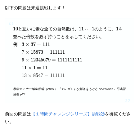
以下の問題は来週挑戦します！
10
11
⋯
1
1
10
11
⋯
1
1
と互いに素な全ての自然数は、
のように、
を
並べた倍数を必ず持つことを示してください。
3
×
37
=
111
3
×
37
=
111
例
7
×
15873
=
111111
7
×
15873
=
111111
9
×
12345679
=
1111111111
9
×
12345679
=
1111111111
11
×
1
=
11
11
×
1
=
11
13
×
8547
=
111111
13
×
8547
=
111111
数学セミナー編集部編（2001）『エレガントな解答をもとむ selections』日本評
論社 p21.
前回の問題は
【１時間チャレンジシリーズ】挑戦㉓
を御覧くださ
い。