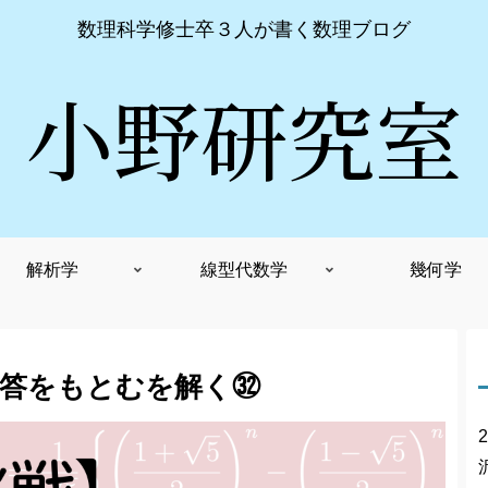
数理科学修士卒３人が書く数理ブログ
小野研究室
解析学
線型代数学
幾何学
解答をもとむを解く㉜
2