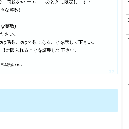
=
+
1
で、問題を
m
n
のときに限定します：
きな整数)
な整数)
ください。
p
q
p
は偶数、
q
は奇数であることを示して下さい。
3
=
3
に限られることを証明して下さい。
日本評論社 p24.