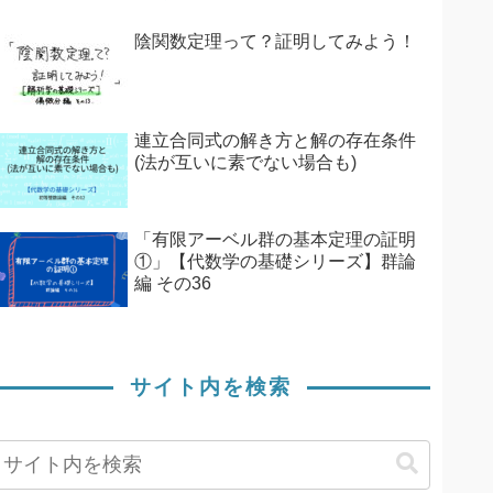
陰関数定理って？証明してみよう！
連立合同式の解き方と解の存在条件
(法が互いに素でない場合も)
「有限アーベル群の基本定理の証明
①」【代数学の基礎シリーズ】群論
編 その36
サイト内を検索