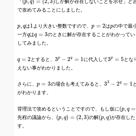
(
,
)
=
(
2
,
3
)
「
p
q
しか解が存在しないことを示せ」と
で攻めてみることにしました。
1
p
=
2
p
,
q
p
,
1
=
2
p
q
は
より大きい整数ですので、
p
は
p
の中で最
q
=
3
q
=
3
一方
q
は
q
のときに解が存在することがわかってい
してみました。
3
p
−
2
q
=
1
3
p
=
5
q
=
2
q
p
p
=
2
3
−
2
=
1
3
=
5
q
とすると、
に代入して
とな
えない事がわかりました。
3
3
−
2
q
=
1
p
=
3
3
q
=
3
3
−
2
=
1
さらに、
p
の場合も考えてみると、
がわかります。
(
p
,
q
=
(
(
,
=
背理法で攻めるということですので、もし仮に
p
q
(
p
,
q
)
=
(
2
,
3
)
(
p
,
q
)
(
,
)
=
(
2
,
3
)
(
,
)
先程の議論から、
p
q
の解
p
q
が存在した
す。