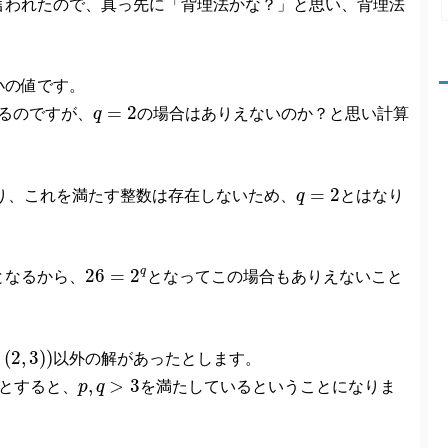
言われたので、真っ先に「背理法かな？」と思い、背理法
小の値です。
q
=
2
=
2
るのですが、
q
の場合はありえないのか？と思い計算
q
=
2
=
2
り、これを満たす整数は存在しないため、
q
とはなり
26
=
2
q
q
26
=
2
となるから、
となってこの場合もありえないこと
2
,
3
)
)
(
2
,
3
)
)
以外の解があったとします。
p
,
q
>
3
,
>
3
とすると、
p
q
を満たしているということになりま