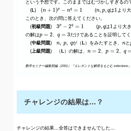
という予想です。このままではむづかしすぎるの
(
n
+
1
)
p
−
n
q
=
1
1
n
,
p
,
q
(
+
1
)
−
=
1
,
,
1
p
q
(
L
)
n
n
(
n
p
q
は
より大
このとき、次の問に答えてください。
3
p
−
2
q
=
1
1
p
,
q
q
p
3
−
2
=
1
,
1
(
初級問題
)
(
p
q
は
より大き
p
=
2
q
=
3
=
2
=
3
の解は
p
、
q
だけであることを証明して
n
,
p
,
q
n
,
,
(
中級問題
)
n
p
q
が（
L
）をみたすとき、
n
と
n
=
2
p
=
2
q
=
=
2
=
2
(
上級問題
) （
L
）の解は、
n
、
p
、
q
数学セミナー編集部編（2001）『エレガントな解答をもとむ selections』
チャレンジの結果は…？
チャレンジの結果…全答はできませんでした…