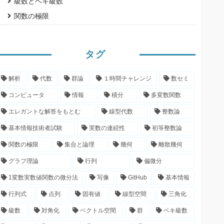
級数とベキ級数
関数の極限
タグ
解析
代数
群論
１時間チャレンジ
数セミ
コンピュータ
情報
積分
多変数関数
エレガントな解答をもとむ
線型代数
整数論
基本情報技術者試験
実数の連続性
初等整数論
関数の極限
集合と論理
幾何
離散幾何
グラフ理論
行列
偏微分
1変数実数値関数の微分法
写像
GitHub
基本情報
行列式
点列
固有値
線型空間
三角化
級数
対角化
ベクトル空間
群
ベキ級数