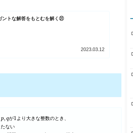
レガントな解答をもとむを解く㉛
2023.03.12
1
p
,
q
,
1
p
q
が
より大きな整数のとき、
もたない
m
=
n
+
1