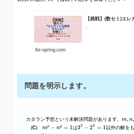
【挑戦】(数セミ)エ
...
for-spring.com
問題を明示します。
m
,
n
,
,
,
カタラン予想という未解決問題があります。
m
n
3
2
−
2
3
=
1
m
p
−
n
q
=
1
3
2
−
=
1
3
−
2
=
1
p
q
(
C
)
m
n
は
以外の解を