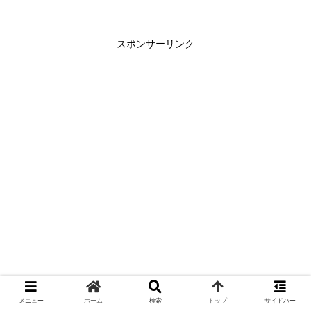
事を読むに当たり、アーベル
群、位数、同型、中国式剰余定
理について知っている必要があ
るため、以下の記事も合わせて
スポンサーリンク
ご覧ください。 ↓アー...
メニュー
ホーム
検索
トップ
サイドバー