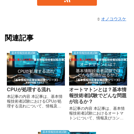
オノコウスケ
関連記事
基本情報技術者試験
基本情報技術者試験
CPUが処理する流れ
オートマトンとは？基本情
報技術者試験でどんな問題
本記事の内容 本記事は、基本情
報技術者試験におけるCPUが処
が出るか？
理する流れについて、情報及び
本記事の内容 本記事は、基本情
コンピュータの素人目線から説
報技術者試験におけるオートマ
明する記事です。 以下の基礎理
トンについて、情報及びコンピ
論については、下記URLから御
ュータの素人目線から説明する
覧ください！ データの単位、基
記事です。 本記事を読むに当た
数変換、負の...
り、ビットについて知っている
基本情報技術者試験