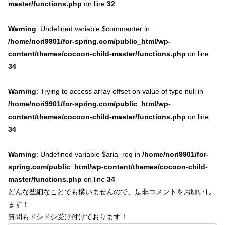
master/functions.php
on line
32
Warning
: Undefined variable $commenter in
/home/nori9901/for-spring.com/public_html/wp-
content/themes/cocoon-child-master/functions.php
on line
34
Warning
: Trying to access array offset on value of type null in
/home/nori9901/for-spring.com/public_html/wp-
content/themes/cocoon-child-master/functions.php
on line
34
Warning
: Undefined variable $aria_req in
/home/nori9901/for-
spring.com/public_html/wp-content/themes/cocoon-child-
master/functions.php
on line
34
どんな些細なことでも構いませんので、是非コメントをお願いし
ます！
質問もドシドシ受け付けております！