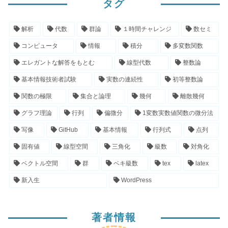
タグ
解析
代数
群論
１時間チャレンジ
数セミ
コンピュータ
情報
積分
多変数関数
エレガントな解答をもとむ
線型代数
整数論
基本情報技術者試験
実数の連続性
初等整数論
関数の極限
集合と論理
幾何
離散幾何
グラフ理論
行列
偏微分
1変数実数値関数の微分法
写像
GitHub
基本情報
行列式
点列
固有値
線型空間
三角化
級数
対角化
ベクトル空間
群
ベキ級数
tex
latex
新入生
WordPress
著者情報