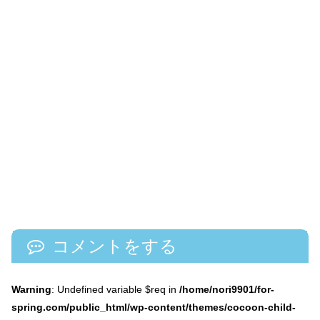
コメントをする
Warning
: Undefined variable $req in
/home/nori9901/for-
spring.com/public_html/wp-content/themes/cocoon-child-