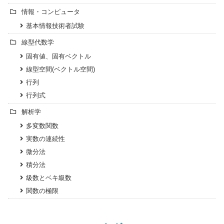
情報・コンピュータ
基本情報技術者試験
線型代数学
固有値、固有ベクトル
線型空間(ベクトル空間)
行列
行列式
解析学
多変数関数
実数の連続性
微分法
積分法
級数とベキ級数
関数の極限