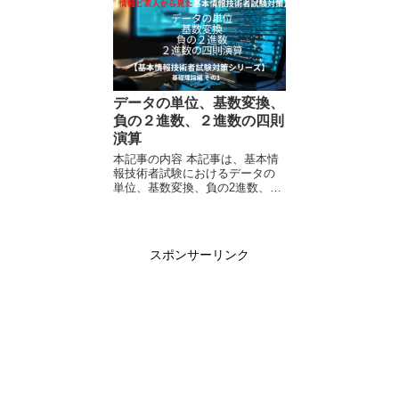
必要があるため、以下の記事も
合わせてご覧ください。 ...
データの単位、基数変換、
負の２進数、２進数の四則
演算
本記事の内容 本記事は、基本情
報技術者試験におけるデータの
単位、基数変換、負の2進数、2
進数の四則演算について、情報
及びコンピュータの素人目線か
ら説明する記事です。 本記事を
読むに当たり、特別必要な知識
スポンサーリンク
はありません。 本...