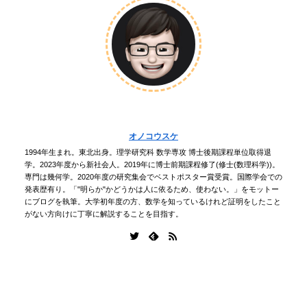
オノコウスケ
1994年生まれ。東北出身。理学研究科 数学専攻 博士後期課程単位取得退
学。2023年度から新社会人。2019年に博士前期課程修了(修士(数理科学))。
専門は幾何学。2020年度の研究集会でベストポスター賞受賞。国際学会での
発表歴有り。「"明らか"かどうかは人に依るため、使わない。」をモットー
にブログを執筆。大学初年度の方、数学を知っているけれど証明をしたこと
がない方向けに丁寧に解説することを目指す。