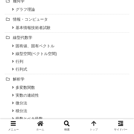
幾何学
グラフ理論
情報・コンピュータ
基本情報技術者試験
線型代数学
固有値、固有ベクトル
線型空間(ベクトル空間)
行列
行列式
解析学
多変数関数
実数の連続性
微分法
積分法
級数とベキ級数
関数の極限
メニュー
ホーム
検索
トップ
サイドバー