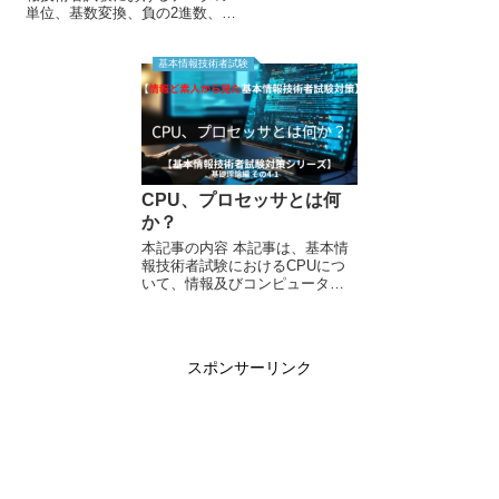
え方について、情報及びコンピ
単位、基数変換、負の2進数、2
ュータの素人目線から説明する
進数の四則演算について、情報
記事です。 本記事を読むに当た
及びコンピュータの素人目線か
り、2進数、16進数について知っ
ら説明する記事です。 本記事を
基本情報技術者試験
ている必要があるため、...
読むに当たり、特別必要な知識
はありません。 本...
CPU、プロセッサとは何
か？
本記事の内容 本記事は、基本情
報技術者試験におけるCPUにつ
いて、情報及びコンピュータの
素人目線から説明する記事で
す。 以下の基礎理論について
は、下記URLから御覧くださ
い！ データの単位、基数変換、
スポンサーリンク
負の2進数、2進数...