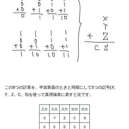
この8つの計算を、半加算器のときと同様にして5つの記号(X、
Y、Z、C、S)を使って真理値表に表すと次です。
入力
入力
入力
出力
出力
X
Y
Z
C
S
0
0
0
0
0