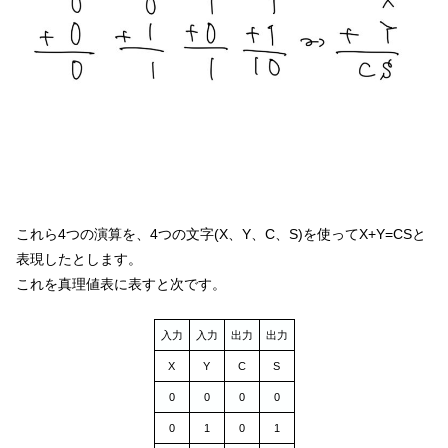
これら4つの演算を、4つの文字(X、Y、C、S)を使ってX+Y=CSと
表現したとします。
これを真理値表に表すと次です。
入力
入力
出力
出力
X
Y
C
S
0
0
0
0
0
1
0
1