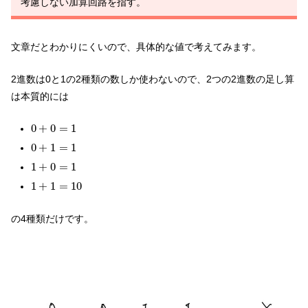
考慮しない加算回路を指す。
文章だとわかりにくいので、具体的な値で考えてみます。
2進数は0と1の2種類の数しか使わないので、2つの2進数の足し算
は本質的には
0
+
0
=
1
0
+
0
=
1
0
+
1
=
1
0
+
1
=
1
1
+
0
=
1
1
+
0
=
1
1
+
1
=
10
1
+
1
=
10
の4種類だけです。