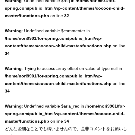
Warning
: Undefined variable $req in
/home/nori9901/for-
spring.com/public_html/wp-content/themes/cocoon-child-
master/functions.php
on line
32
Warning
: Undefined variable $commenter in
/home/nori9901/for-spring.com/public_html/wp-
content/themes/cocoon-child-master/functions.php
on line
34
Warning
: Trying to access array offset on value of type null in
/home/nori9901/for-spring.com/public_html/wp-
content/themes/cocoon-child-master/functions.php
on line
34
Warning
: Undefined variable $aria_req in
/home/nori9901/for-
spring.com/public_html/wp-content/themes/cocoon-child-
master/functions.php
on line
34
どんな些細なことでも構いませんので、是非コメントをお願いし