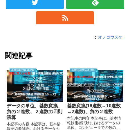
オノコウスケ
関連記事
基本情報技術者試験
基本情報技術者試験
データの単位、基数変換、
基数変換(16進数→10進数
負の２進数、２進数の四則
→2進数)、負の２進数
演算
本記事の内容 本記事は、基本情
報技術者試験におけるデータの
本記事の内容 本記事は、基本情
単位、コンピュータでの数の数
報技術者試験におけるデータの