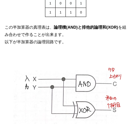
1
0
0
1
1
1
1
0
この半加算器の真理表は、
論理積(AND)と排他的論理和(XOR)
を組
み合わせで作ることが出来ます。
以下が半加算器の論理回路です。