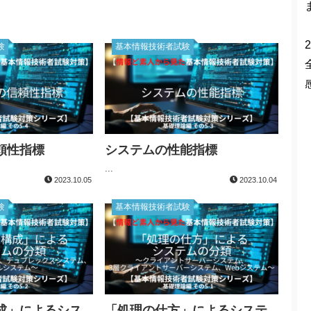
2
験
基本情報技術者試験
頼性指標
システムの性能指標
...
2023.10.05
2023.10.04
験
基本情報技術者試験
成」によるシス
「処理の仕方」によるシステ