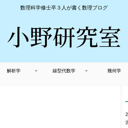
数理科学修士卒３人が書く数理ブログ
小野研究室
解析学
線型代数学
幾何学
2