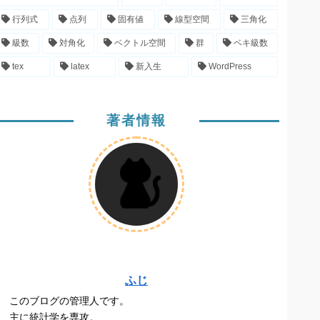
行列式
点列
固有値
線型空間
三角化
級数
対角化
ベクトル空間
群
ベキ級数
tex
latex
新入生
WordPress
著者情報
ふじ
このブログの管理人です。
主に統計学を専攻。