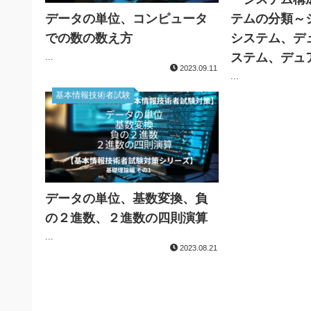
データの単位、コンピュータ
テムの分類～
での数の数え方
システム、デ
ステム、デュ
...
2023.09.11
...
基本情報技術者試験
データの単位、基数変換、負
の２進数、２進数の四則演算
...
2023.08.21