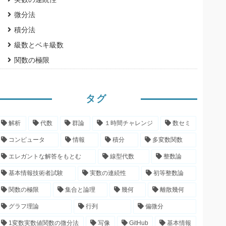
微分法
積分法
級数とベキ級数
関数の極限
タグ
解析
代数
群論
１時間チャレンジ
数セミ
コンピュータ
情報
積分
多変数関数
エレガントな解答をもとむ
線型代数
整数論
基本情報技術者試験
実数の連続性
初等整数論
関数の極限
集合と論理
幾何
離散幾何
グラフ理論
行列
偏微分
1変数実数値関数の微分法
写像
GitHub
基本情報