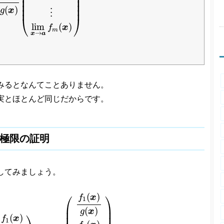
⎜

⎟

⎜

⎟

⎜

⎟

⎜

⎟

⎜
⎟
(
)
g
x
⋮
⎝
⎠
lim
(
)
f
x
m
→
x
a
みるとなんてことありません。
実とほとんど同じだからです。
極限の証明
してみましょう。
g
(
x
)
(
f
1
(
x
)
f
2
(
x
)
⋮
f
m
(
x
)
)
=
lim
x
→
a
(
f
1
(
x
)
g
(
x
)
f
2
(
x
)
g
(
x
)
⋮
f
m
⎛
⎞
(
)
f
x
1
⎜

⎟

(
)
g
x
⎜

⎟

(
)
f
x
1