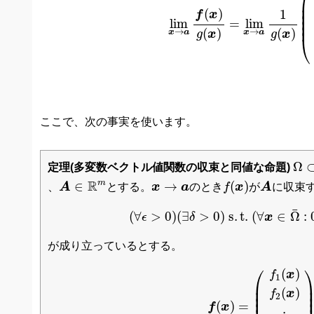
⎛
⎜

⎜

(
)
⎜

1
f
x
⎜

lim
=
lim
⎜
(
)
(
)
→
→
x
a
x
a
g
x
g
x
⎝
ここで、次の事実を使います。
Ω
⊂
Ω
定理(多変数ベクトル値関数の収束と同値な命題)
f
(
x
)
A
∈
R
m
A
x
→
a
R
m
∈
→
(
)
、
A
とする。
x
a
のとき
f
x
が
A
に収束
(
∀
ϵ
>
0
)
(
∃
δ
>
0
)
s
.
t
.
(
∀
x
∈
¯
(
∀
>
0
)
(
∃
>
0
)
s
.
t
.
(
∀
∈
Ω
:
ϵ
δ
x
が成り立っているとする。
f
(
x
)
=
(
f
1
(
x
)
f
2
(
x
)
⋮
f
⎛
(
)
f
x
1
⎜

⎟
⎜

⎟
(
)
f
x
⎜

⎟
2
(
)
=
f
x