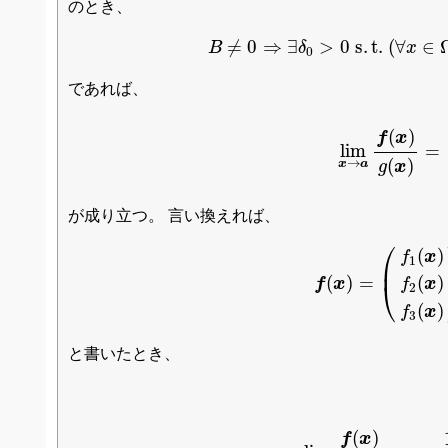
のとき、
B
≠
0
⇒
∃
δ
0
>
0
s
.
t
.
(
∀
x
≠
0
⇒
∃
>
0
s
.
t
.
(
∀
∈
B
δ
x
0
であれば、
lim
x
→
a
f
(
x
)
g
(
(
)
f
x
lim
=
(
)
→
x
a
g
x
が成り立つ。 言い換えれば、
f
(
x
)
=
(
f
1
(
x
)
f
2
(
x
)
f
⎛
(
)
f
x
1
⎜
(
)
(
)
=
f
x
f
x
⎝
2
(
)
f
x
3
と書いたとき、
lim
x
→
a
f
(
x
)
g
(
x
)
=
1
(
)
f
x