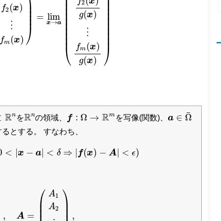
⎞
⎜

⎟

⎜

⎟

(
)
f
x
⎟

⎜

⎟

2
⎟

(
)
⎜

⎟

f
x
⎟

2
⎜

⎟

⎟

(
)
g
x
=
lim
⎟
⎜

⎟

⎜

⎟

→
x
a
⋮
⎠
⎜

⎟

⋮
⎜

⎟

⎜
⎟
(
)
f
x
m
(
)
f
x
⎝
⎠
m
(
)
g
x
a
∈
Ω
¯
R
n
R
n
f
:
Ω
→
R
m
¯
R
R
R
n
n
m
⊂
:
Ω
→
∈
Ω
を
の領域、
f
を写像(関数)、
a
するとする。 すなわち、
Ω
¯
:
0
<
|
x
−
a
|
<
δ
⇒
|
f
(
x
)
−
A
|
<
ϵ
)
0
<
|
−
|
<
⇒
|
(
)
−
|
<
)
x
a
δ
f
x
A
ϵ
m
(
x
)
)
,
A
=
(
A
1
A
2
⋮
A
m
)
,
⎛
⎞
⎞
A
1
⎜

⎟





⎜

⎟

A


2
⎜

⎟

,
=
,
A