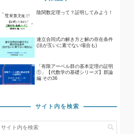
陰関数定理って？証明してみよう！
連立合同式の解き方と解の存在条件
(法が互いに素でない場合も)
「有限アーベル群の基本定理の証明
①」【代数学の基礎シリーズ】群論
編 その36
サイト内を検索