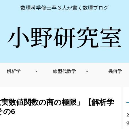
数理科学修士卒３人が書く数理ブログ
小野研究室
解析学
線型代数学
幾何学
数実数値関数の商の極限」【解析学
その6
2