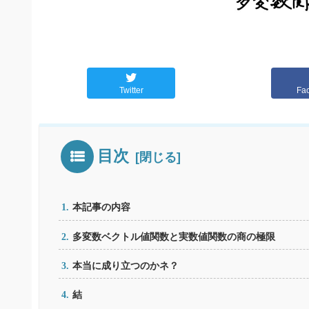
Twitter
Fa
目次
本記事の内容
多変数ベクトル値関数と実数値関数の商の極限
本当に成り立つのかネ？
結