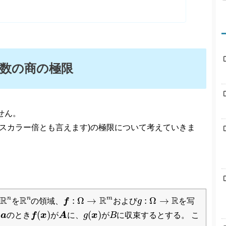
数の商の極限
せん。
スカラー倍とも言えます)の極限について考えていきま
R
n
R
n
f
:
Ω
→
R
m
g
:
Ω
→
R
R
R
R
R
n
n
m
:
Ω
→
:
Ω
→
を
の領域、
f
および
g
を写
f
(
x
)
g
(
x
)
A
B
(
)
(
)
a
のとき
f
x
が
A
に、
g
x
が
B
に収束するとする。 こ