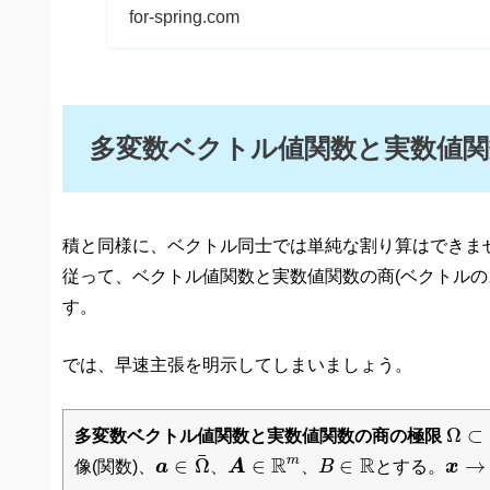
ベクト
for-spring.com
多変数ベクトル値関数と実数値関
積と同様に、ベクトル同士では単純な割り算はできま
従って、ベクトル値関数と実数値関数の商(ベクトルの
す。
では、早速主張を明示してしまいましょう。
Ω
⊂
Ω
⊂
多変数ベクトル値関数と実数値関数の商の極限
a
∈
Ω
¯
A
∈
R
m
B
∈
R
¯
x
→
a
R
R
m
∈
Ω
∈
∈
→
像(関数)、
a
、
A
、
B
とする。
x