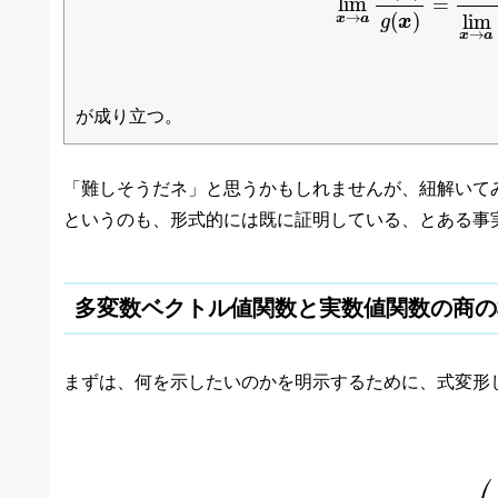
lim
=
(
)
→
lim
x
a
g
x
→
x
a
が成り立つ。
「難しそうだネ」と思うかもしれませんが、紐解いて
というのも、形式的には既に証明している、とある事
多変数ベクトル値関数と実数値関数の商の
まずは、何を示したいのかを明示するために、式変形
lim
x
→
a
f
(
x
)
g
(
x
)
=
lim
x
→
a
1