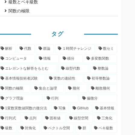
級数とベキ級数
関数の極限
タグ
解析
代数
群論
１時間チャレンジ
数セミ
コンピュータ
情報
積分
多変数関数
エレガントな解答をもとむ
線型代数
整数論
基本情報技術者試験
実数の連続性
初等整数論
関数の極限
集合と論理
幾何
離散幾何
グラフ理論
行列
偏微分
1変数実数値関数の微分法
写像
GitHub
基本情報
(
x
)
g
(
x
)
)
行列式
点列
固有値
線型空間
三角化
級数
対角化
ベクトル空間
群
ベキ級数