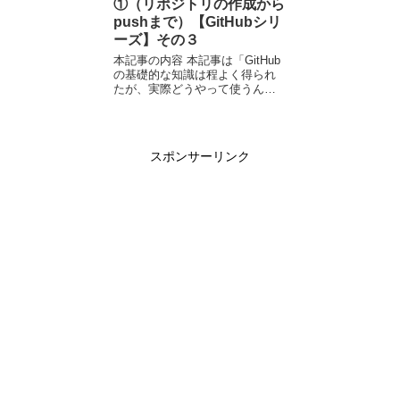
①（リポジトリの作成から
pushまで）【GitHubシリ
ーズ】その３
本記事の内容 本記事は「GitHub
の基礎的な知識は程よく得られ
たが、実際どうやって使うん
だ？」という方向けである。具
体的には「リポジトリを作成
し、コミットとプッシュを行う
までの流れ」を解説する。 言っ
スポンサーリンク
てしまえば、自分...