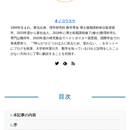
オノコウスケ
1994年生まれ。東北出身。理学研究科 数学専攻 博士後期課程単位取得退
学。2023年度から新社会人。2019年に博士前期課程修了(修士(数理科学))。
専門は幾何学。2020年度の研究集会でベストポスター賞受賞。国際学会での
発表歴有り。「"明らか"かどうかは人に依るため、使わない。」をモットー
にブログを執筆。大学初年度の方、数学を知っているけれど証明をしたこと
がない方向けに丁寧に解説することを目指す。
目次
本記事の内容
序