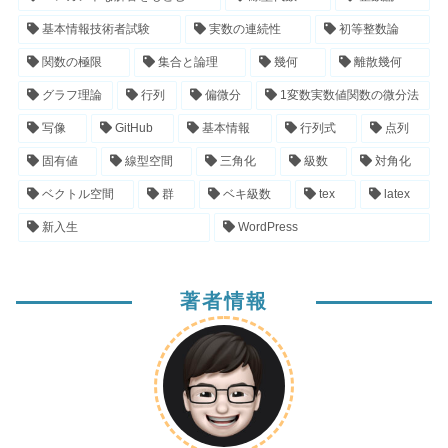
基本情報技術者試験
実数の連続性
初等整数論
関数の極限
集合と論理
幾何
離散幾何
グラフ理論
行列
偏微分
1変数実数値関数の微分法
写像
GitHub
基本情報
行列式
点列
固有値
線型空間
三角化
級数
対角化
ベクトル空間
群
ベキ級数
tex
latex
新入生
WordPress
著者情報