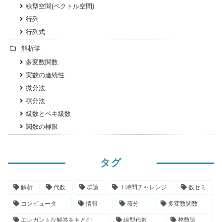
線型空間(ベクトル空間)
行列
行列式
解析学
多変数関数
実数の連続性
微分法
積分法
級数とベキ級数
関数の極限
タグ
解析
代数
群論
１時間チャレンジ
数セミ
コンピュータ
情報
積分
多変数関数
エレガントな解答をもとむ
線型代数
整数論