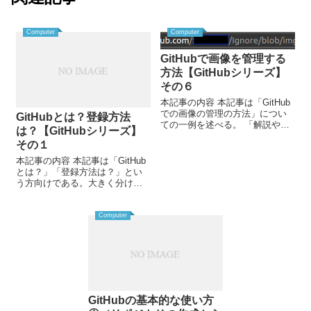
Computer
Computer
GitHubで画像を管理する
方法【GitHubシリーズ】
その６
本記事の内容 本記事は「GitHub
での画像の管理の方法」につい
GitHubとは？登録方法
ての一例を述べる。 「解説や説
は？【GitHubシリーズ】
明は抜きに、手っ取り早くやり
その１
方が知りたい」という方はちゃ
ちゃっと解決したいを参照のこ
本記事の内容 本記事は「GitHub
と。また、詳しい説明はやり方
とは？」「登録方法は？」とい
を参照のこと...
う方向けである。大きく分けて
２つの内容を書く。 GitHubと
は？GitHubへの登録方法は？ 序
チームでソフトウェアを開発す
Computer
るときにソー...
GitHubの基本的な使い方