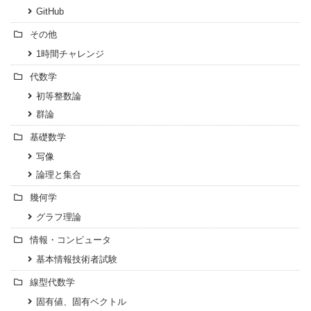
GitHub
その他
1時間チャレンジ
代数学
初等整数論
群論
基礎数学
写像
論理と集合
幾何学
グラフ理論
情報・コンピュータ
基本情報技術者試験
線型代数学
固有値、固有ベクトル