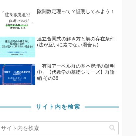
陰関数定理って？証明してみよう！
連立合同式の解き方と解の存在条件
(法が互いに素でない場合も)
「有限アーベル群の基本定理の証明
①」【代数学の基礎シリーズ】群論
編 その36
サイト内を検索