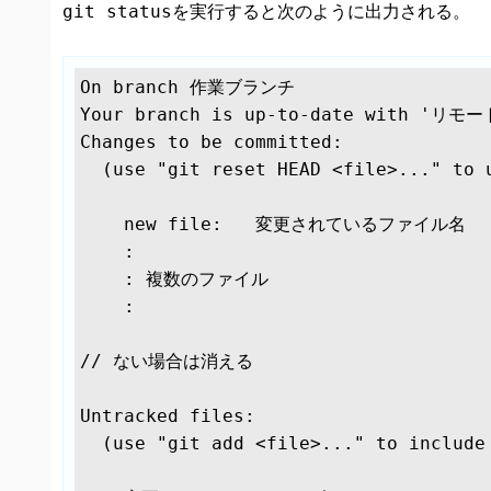
git status
を実行すると次のように出力される。
On branch 作業ブランチ

Your branch is up-to-date with 'リモ
Changes to be committed:

  (use "git reset HEAD <file>..." to unstage)

    new file:   変更されているファイル名

    :

    : 複数のファイル

    :

// ない場合は消える

Untracked files:

  (use "git add <file>..." to include in what will be committed)
