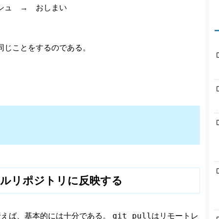
シュ → おしまい
同じことをするのである。
カルリポジトリに反映する
git pull
行えば、基本的には十分である。
はリモートレ