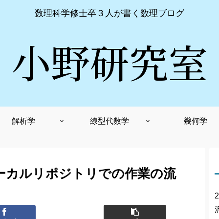
数理科学修士卒３人が書く数理ブログ
小野研究室
解析学
線型代数学
幾何学
ローカルリポジトリでの作業の流
2