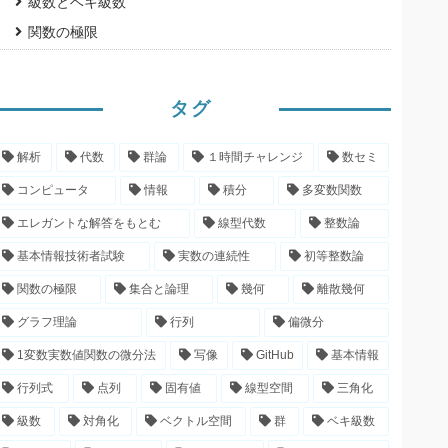
級数とベキ級数
関数の極限
タグ
解析
代数
群論
１時間チャレンジ
数セミ
コンピュータ
情報
積分
多変数関数
エレガントな解答をもとむ
線型代数
整数論
基本情報技術者試験
実数の連続性
初等整数論
関数の極限
集合と論理
幾何
離散幾何
グラフ理論
行列
偏微分
1変数実数値関数の微分法
写像
GitHub
基本情報
行列式
点列
固有値
線型空間
三角化
級数
対角化
ベクトル空間
群
ベキ級数