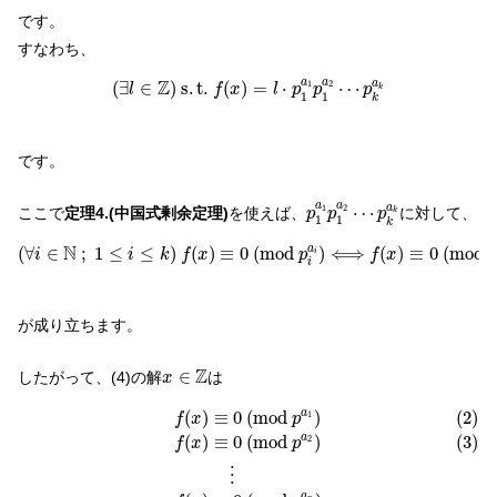
です。
すなわち、
(
∃
l
∈
Z
)
s
.
t
.
f
(
x
)
=
l
⋅
p
1
a
1
p
1
a
2
⋯
p
k
a
k
Z
a
a
a
(
∃
∈
)
s
.
t
.
(
)
=
⋅
⋯
1
2
l
f
x
l
p
p
p
k
1
1
k
です。
p
1
a
1
p
1
a
2
⋯
p
k
a
k
a
a
a
⋯
1
2
ここで
定理4.(中国式剰余定理)
を使えば、
に対して、
p
p
p
k
1
1
k
(
∀
i
∈
N
;
1
≤
i
≤
k
)
f
(
x
)
≡
0
(
m
o
d
p
i
a
i
)
⟺
f
(
x
)
≡
0
(
m
o
d
p
1
a
1
p
1
a
N
a
(
∀
∈
;
1
≤
≤
)
(
)
≡
0
(
m
o
d
)
⟺
(
)
≡
0
(
m
o
d
i
i
k
f
x
p
f
x
p
i
i
が成り立ちます。
x
∈
Z
Z
∈
したがって、(4)の解
は
x
(2)
f
(
x
)
≡
0
(
m
o
d
p
a
1
)
(3)
f
(
x
)
≡
0
(
m
o
d
p
a
2
)
⋮
f
(
x
)
≡
0
(
m
o
d
p
a
n
(
)
≡
0
(
m
o
d
)
(2)
a
1
f
x
p
(
)
≡
0
(
m
o
d
)
a
(3)
2
f
x
p
⋮
a