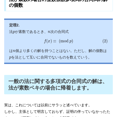
の個数
定理2.
p
n
法
が素数であるとき、
次の合同式
p
n
(2)
f
(
x
)
≡
(
m
o
d
p
)
(
)
≡
(
m
o
d
)
(2)
f
x
p
n
は
個より多くの解を持つことはない。ただし、解の個数は
n
p
を法として互いに合同でないものを数えていう。
p
一般の法に関する多項式の合同式の解は、
法が素数ベキの場合に帰着します。
実は、これについては以前にサラッと述べています。
しかし、主張として明言しておらず、証明の伴っていなかったた