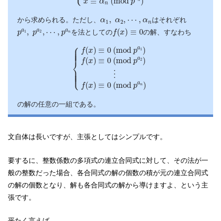
≡
(
m
o
d
)
x
α
p
n
n
α
1
,
α
2
,
⋯
,
α
n
,
,
⋯
,
から求められる。ただし、
はそれぞれ
α
α
α
1
2
n
f
(
x
)
≡
0
p
a
1
,
p
a
2
,
⋯
,
p
a
n
,
,
⋯
,
(
)
≡
0
a
a
a
を法としての
の解、すなわち
p
p
p
f
x
1
2
n
{
f
(
x
)
≡
0
(
m
o
d
p
a
1
)
f
(
x
)
≡
0
(
m
o
d
p
a
2
)
⋮
f
(
x
)
⎧
⎪

⎪

(
)
≡
0
(
m
o
d
)
a
⎪

f
x
p
1
⎪
(
)
≡
0
(
m
o
d
)
a
f
x
p
⎨
2
⎪

⎪

⎪

⎩
⎪
⋮
(
)
≡
0
(
m
o
d
)
a
f
x
p
n
の解の任意の一組である。
文自体は長いですが、主張としてはシンプルです。
要するに、整数係数の多項式の連立合同式に対して、その法が一
般の整数だった場合、各合同式の解の個数の積が元の連立合同式
の解の個数となり、解も各合同式の解から導けますよ、という主
張です。
平たく言えば、