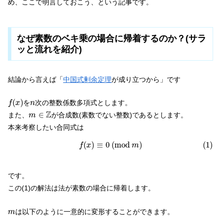
め、ここで明言しておこう、という記事です。
なぜ素数のベキ乗の場合に帰着するのか？(サラ
ッと流れを紹介)
結論から言えば「
中国式剰余定理
が成り立つから」です
f
(
x
)
n
(
)
を
次の整数係数多項式とします。
f
x
n
m
∈
Z
Z
∈
また、
が合成数(素数でない整数)であるとします。
m
本来考察したい合同式は
(1)
f
(
x
)
≡
0
(
m
o
d
m
)
(
)
≡
0
(
m
o
d
)
(1)
f
x
m
です。
この(1)の解法は法が素数の場合に帰着します。
m
は以下のように一意的に変形することができます。
m