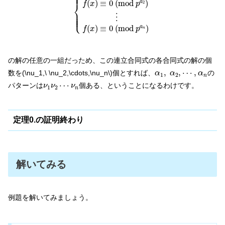
⎪

⎪
(
)
≡
0
(
m
o
d
)
a
f
x
p
⎨
2
⎪

⎪

⎪

⎩
⎪
⋮
(
)
≡
0
(
m
o
d
)
a
f
x
p
n
の解の任意の一組だっため、この連立合同式の各合同式の解の個
α
1
,
α
2
,
⋯
,
α
n
,
,
⋯
,
数を(\nu_1,\ \nu_2,\cdots,\nu_n\)個とすれば、
の
α
α
α
1
2
n
ν
1
ν
2
⋯
ν
n
⋯
パターンは
個ある、ということになるわけです。
ν
ν
ν
1
2
n
定理0.の証明終わり
解いてみる
例題を解いてみましょう。