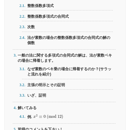
整数係数多項式
整数係数多項式の合同式
次数
法が素数の場合の整数係数多項式の合同式の解の
個数
一般の法に関する多項式の合同式の解は、法が素数ベキ
の場合に帰着します。
なぜ素数のベキ乗の場合に帰着するのか？(サラッ
と流れを紹介)
主張の明示とその証明
いざ、証明
解いてみる
x
2
≡
0
(
m
o
d
12
)
2
≡
0
(
m
o
d
12
)
例.
x
皆様のコメントを下さい！