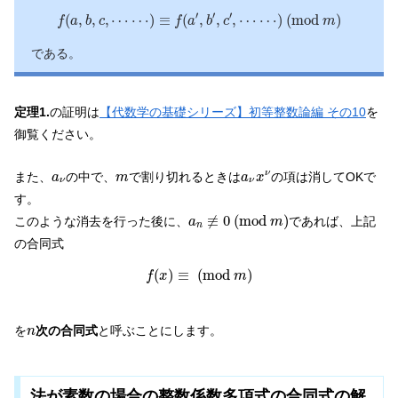
f
(
a
,
b
,
c
,
⋯
⋯
)
≡
f
(
a
′
,
b
′
,
c
′
,
⋯
⋯
)
(
m
o
d
m
)
′
′
′
(
,
,
,
⋯
⋯
)
≡
(
,
,
,
⋯
⋯
)
(
m
o
d
)
f
a
b
c
f
a
b
c
m
である。
定理1.
の証明は
【代数学の基礎シリーズ】初等整数論編 その10
を
御覧ください。
a
ν
x
ν
a
ν
m
ν
また、
の中で、
で割り切れるときは
の項は消してOKで
a
m
a
x
ν
ν
す。
a
n
≢
0
(
m
o
d
m
)
≢
0
(
m
o
d
)
このような消去を行った後に、
であれば、上記
a
m
n
の合同式
f
(
x
)
≡
(
m
o
d
m
)
(
)
≡
(
m
o
d
)
f
x
m
n
を
次の合同式
と呼ぶことにします。
n
法が素数の場合の整数係数多項式の合同式の解