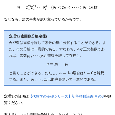
m
=
p
1
a
1
p
1
a
2
⋯
p
k
a
k
(
p
1
<
p
2
<
⋯
<
p
k
a
a
a
=
⋯
(
<
<
⋯
<
1
2
は素数)
m
p
p
p
p
p
p
k
1
2
1
1
k
k
なぜなら、次の事実が成り立っているからです。
定理3.(素因数分解定理)
合成数は重複を許して素数の積に分解することができる。ま
a
た、その分解は一意的である。すなわち、
が正の整数であ
a
p
1
,
⋯
,
p
t
,
⋯
,
れば、素数
が重複を許して存在し、
p
p
1
t
a
=
p
1
⋯
p
t
=
⋯
a
p
p
1
t
a
=
1
t
=
0
=
1
=
0
と書くことができる。ただし、
の場合は
と解釈
a
t
p
1
,
⋯
,
p
t
,
⋯
,
する。また、
は順序を除いて一意的である。
p
p
1
t
定理3.
の証明は
【代数学の基礎シリーズ】初等整数論編 その8
を御
覧ください。
m
要するに、
を素因数分解した、ということです。
m