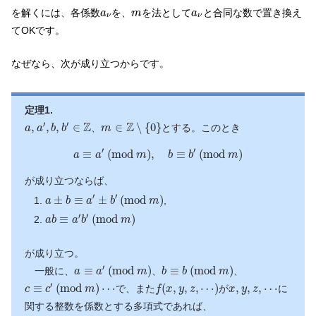
a
ν
m
a
ν
を解くには、各係数
を、
を法として
と合同な数で置き換え
a
m
a
ν
ν
てOKです。
なぜなら、次が成り立つからです。
定理1.
a
,
a
′
,
b
,
b
′
∈
Z
m
∈
Z
∖
{
0
}
′
′
Z
Z
,
,
,
∈
∈
∖
{
0
}
、
とする。このとき
a
a
b
b
m
a
≡
a
′
(
m
o
d
m
)
,
b
≡
b
′
(
m
o
d
m
)
′
′
≡
(
m
o
d
)
,
≡
(
m
o
d
)
a
a
m
b
b
m
が成り立つならば、
a
±
b
≡
a
′
±
b
′
(
m
o
d
m
)
′
′
±
≡
±
(
m
o
d
)
,
a
b
a
b
m
a
b
≡
a
′
b
′
(
m
o
d
m
)
′
′
≡
(
m
o
d
)
a
b
a
b
m
が成り立つ。
a
≡
a
′
(
m
o
d
m
)
b
≡
b
(
m
o
d
m
)
′
≡
(
m
o
d
)
≡
(
m
o
d
)
一般に、
、
、
a
a
m
b
b
m
c
≡
c
′
(
m
o
d
m
)
⋯
f
(
x
,
y
,
z
,
⋯
)
x
,
y
,
z
,
⋯
′
≡
(
m
o
d
)
⋯
(
,
,
,
⋯
)
,
,
,
⋯
で、また
が
に
c
c
m
f
x
y
z
x
y
z
関する整数を係数とする多項式であれば、