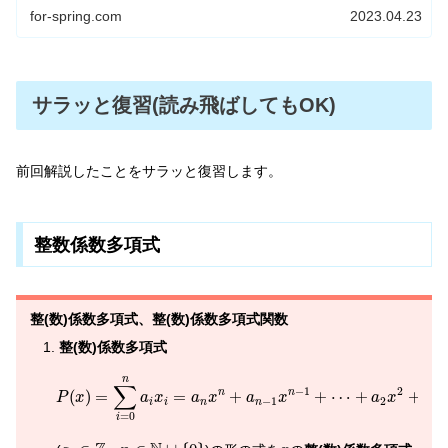
for-spring.com
2023.04.23
サラッと復習(読み飛ばしてもOK)
前回解説したことをサラッと復習します。
整数係数多項式
整(数)係数多項式、整(数)係数多項式関数
整(数)係数多項式
P
(
x
)
=
∑
i
=
0
n
a
i
x
i
=
a
n
x
n
+
a
n
−
1
x
n
−
1
+
⋯
+
a
2
x
2
+
a
1
x
+
n
∑
−
1
2
(
)
=
=
+
+
⋯
+
+
n
n
P
x
a
x
a
x
a
x
a
x
a
−
1
2
1
i
i
n
n
=
0
i
n
∈
N
∪
{
0
}
a
i
∈
Z
x