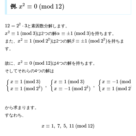
x
2
≡
0
(
m
o
d
12
)
2
≡
0
(
m
o
d
12
)
例.
x
12
=
2
2
⋅
3
2
12
=
2
⋅
3
と素因数分解します。
x
2
≡
1
(
m
o
d
3
)
α
≡
±
1
(
m
o
d
3
)
2
≡
1
(
m
o
d
3
)
≡
±
1
(
m
o
d
3
)
は2つの解
を持ちます。
x
α
x
2
≡
1
(
m
o
d
2
2
)
β
≡
±
1
(
m
o
d
2
2
)
2
2
2
≡
1
(
m
o
d
2
)
≡
±
1
(
m
o
d
2
)
また、
は2つの解
を持ちま
x
β
す。
x
2
≡
0
(
m
o
d
12
)
2
≡
0
(
m
o
d
12
)
故に、
は4つの解を持ちます。
x
そしてそれらの4つの解は
{
x
≡
1
(
m
o
d
3
)
x
≡
1
(
m
o
d
2
2
)
,
{
x
≡
1
(
m
o
d
3
)
x
≡
−
1
(
m
o
d
2
2
)
,
{
≡
1
(
m
o
d
3
)
≡
1
(
m
o
d
3
)
≡
−
1
(
m
o
d
3
{
{
{
x
x
x
,
,
2
2
2
≡
1
(
m
o
d
2
)
≡
−
1
(
m
o
d
2
)
≡
1
(
m
o
d
2
)
x
x
x
から求まります。
すなわち、
x
≡
1
,
7
,
5
,
11
(
m
o
d
12
)
≡
1
,
7
,
5
,
11
(
m
o
d
12
)
x