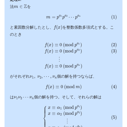
m
∈
Z
Z
∈
法
を
m
(1)
m
=
p
a
1
p
a
2
⋯
p
a
n
=
⋯
(1)
a
a
a
1
2
m
p
p
p
n
f
(
x
)
(
)
と素因数分解したとし、
を整数係数多項式とする。こ
f
x
のとき
(2)
f
(
x
)
≡
0
(
m
o
d
p
a
1
)
(3)
f
(
x
)
≡
0
(
m
o
d
p
a
2
)
⋮
f
(
x
)
≡
0
(
m
o
d
p
(
)
≡
0
(
m
o
d
)
(2)
a
1
f
x
p
(
)
≡
0
(
m
o
d
)
a
(3)
2
f
x
p
⋮
(
)
≡
0
(
m
o
d
)
a
f
x
p
n
ν
1
,
ν
2
,
⋯
,
ν
n
,
,
⋯
,
がそれぞれ
個の解を持つならば、
ν
ν
ν
1
2
n
(4)
f
(
x
)
≡
0
(
m
o
d
m
)
(
)
≡
0
(
m
o
d
)
(4)
f
x
m
ν
1
ν
2
⋯
ν
n
⋯
は
個の解を持つ。そして、それらの解は
ν
ν
ν
1
2
n
(5)
{
x
≡
α
1
(
m
o
d
p
a
1
)
x
≡
α
2
(
m
o
d
p
a
2
)
⋮
x
≡
α
n
(
m
o
d
p
a
n
)
⎧
⎪

⎪

≡
(
m
o
d
)
a
⎪

x
α
p
1
⎪
1
≡
(
m
o
d
)
a
x
α
p
⎨
2
2
(5)
⎪

⎪

⎪

⎩
⎪
⋮
a