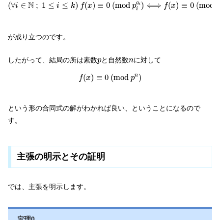
(
∀
i
∈
N
;
1
≤
i
≤
k
)
f
(
x
)
≡
0
(
m
o
d
p
i
a
i
)
⟺
f
(
x
)
≡
0
(
m
o
d
p
1
a
1
p
1
a
N
a
(
∀
∈
;
1
≤
≤
)
(
)
≡
0
(
m
o
d
)
⟺
(
)
≡
0
(
m
o
d
i
i
k
f
x
p
f
x
p
i
i
が成り立つのです。
p
n
したがって、結局の所は素数
と自然数
に対して
p
n
f
(
x
)
≡
0
(
m
o
d
p
n
)
(
)
≡
0
(
m
o
d
)
n
f
x
p
という形の合同式の解がわかれば良い、ということになるので
す。
主張の明示とその証明
では、主張を明示します。
定理0.