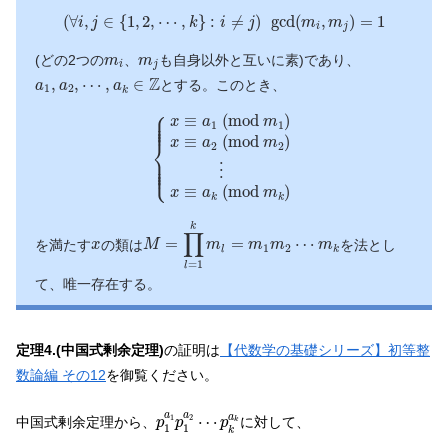
(
∀
i
,
j
∈
{
1
,
2
,
⋯
,
k
}
:
i
≠
j
)
gcd
(
m
i
,
m
j
)
=
1
(
∀
,
∈
{
1
,
2
,
⋯
,
}
:
≠
)
gcd
(
,
)
=
1
i
j
k
i
j
m
m
i
j
m
i
m
j
(どの2つの
、
も自身以外と互いに素)であり、
m
m
i
j
a
1
,
a
2
,
⋯
,
a
k
∈
Z
Z
,
,
⋯
,
∈
とする。このとき、
a
a
a
1
2
k
{
x
≡
a
1
(
m
o
d
m
1
)
x
≡
a
2
(
m
o
d
m
2
)
⋮
x
≡
a
k
⎧
⎪

⎪

≡
(
m
o
d
)
⎪

x
a
m
⎪
1
1
≡
(
m
o
d
)
x
a
m
⎨
2
2
⎪

⎪

⎪

⎩
⎪
⋮
≡
(
m
o
d
)
x
a
m
k
k
M
=
∏
l
=
1
k
m
l
=
m
1
m
2
⋯
m
k
k
∏
x
=
=
⋯
を満たす
の類は
を法とし
x
M
m
m
m
m
1
2
l
k
=
1
l
て、唯一存在する。
定理4.(中国式剰余定理)
の証明は
【代数学の基礎シリーズ】初等整
数論編 その12
を御覧ください。
p
1
a
1
p
1
a
2
⋯
p
k
a
k
a
a
a
⋯
1
2
中国式剰余定理から、
に対して、
p
p
p
k
1
1
k