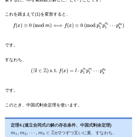
これを踏まえて(1)を変形すると、
f
(
x
)
≡
0
(
m
o
d
m
)
⟺
f
(
x
)
≡
0
(
m
o
d
p
1
a
1
p
1
a
2
⋯
p
k
a
k
)
a
a
a
(
)
≡
0
(
m
o
d
)
⟺
(
)
≡
0
(
m
o
d
⋯
)
1
2
f
x
m
f
x
p
p
p
k
1
1
k
です。
すなわち、
(
∃
l
∈
Z
)
s
.
t
.
f
(
x
)
=
l
⋅
p
1
a
1
p
1
a
2
⋯
p
k
a
k
Z
a
a
a
(
∃
∈
)
s
.
t
.
(
)
=
⋅
⋯
1
2
l
f
x
l
p
p
p
k
1
1
k
です。
このとき、中国式剰余定理を使います。
定理4.(連立合同式の解の存在条件、中国式剰余定理)
m
1
,
m
2
,
⋯
,
m
k
∈
Z
Z
,
,
⋯
,
∈
が2つずつ互いに素、すなわち、
m
m
m
1
2
k