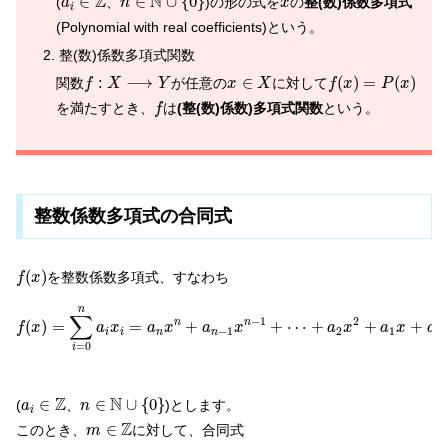
Z
N
∈
∈
∪
{
0
}
(
、
)の形の式を
の
整(数)係数多項式
a
n
x
i
(Polynomial with real coefficients)という。
整(数)係数多項式関数
f
(
x
)
=
P
(
x
)
f
:
X
⟶
Y
x
∈
X
:
⟶
∈
(
)
=
(
)
関数
が任意の
に対して
f
X
Y
x
X
f
x
P
x
f
を満たすとき、
は
(整(数)係数)多項式関数
という。
f
整数係数多項式の合同式
f
(
x
)
(
)
を整数係数多項式、すなわち
f
x
f
(
x
)
=
∑
i
=
0
n
a
i
x
i
=
a
n
x
n
+
a
n
−
1
x
n
−
1
+
⋯
+
a
2
x
2
+
a
1
x
+
a
0
n
∑
−
1
2
(
)
=
=
+
+
⋯
+
+
+
n
n
f
x
a
x
a
x
a
x
a
x
a
x
a
−
1
2
1
0
i
i
n
n
=
0
i
n
∈
N
∪
{
0
}
a
i
∈
Z
Z
N
∈
∈
∪
{
0
}
(
、
)とします。
a
n
i
m
∈
Z
Z
∈
このとき、
に対して、合同式
m