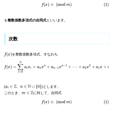
(1)
f
(
x
)
≡
(
m
o
d
m
)
(
)
≡
(
m
o
d
)
(1)
f
x
m
を
整数係数多項式の合同式
といいます。
次数
f
(
x
)
(
)
を整数係数多項式、すなわち
f
x
f
(
x
)
=
∑
i
=
0
n
a
i
x
i
=
a
n
x
n
+
a
n
−
1
x
n
−
1
+
⋯
+
a
2
x
2
+
a
1
x
+
a
0
n
∑
−
1
2
(
)
=
=
+
+
⋯
+
+
+
n
n
f
x
a
x
a
x
a
x
a
x
a
x
a
−
1
2
1
0
i
i
n
n
=
0
i
n
∈
N
∪
{
0
}
a
i
∈
Z
Z
N
∈
∈
∪
{
0
}
(
、
)とします。
a
n
i
m
∈
Z
Z
∈
このとき、
に対して、合同式
m
(1)
f
(
x
)
≡
(
m
o
d
m
)
(
)
≡
(
m
o
d
)
(1)
f
x
m