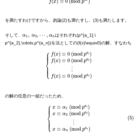
(
)
≡
0
(
m
o
d
)
f
x
p
n
を満たすわけですから、勿論(2)も満たすし、(3)も満たします。
α
1
,
α
2
,
⋯
,
α
n
,
,
⋯
,
そして、
はそれぞれ(p^{a_1},\
α
α
α
1
2
n
p^{a_2},\cdots,p^{a_n})を法としての(f(x)\equiv0)の解、すなわち
{
f
(
x
)
≡
0
(
m
o
d
p
a
1
)
f
(
x
)
≡
0
(
m
o
d
p
a
2
)
⋮
f
(
x
)
⎧
⎪

⎪

(
)
≡
0
(
m
o
d
)
a
⎪

f
x
p
1
⎪
(
)
≡
0
(
m
o
d
)
a
f
x
p
⎨
2
⎪

⎪

⎪

⎩
⎪
⋮
(
)
≡
0
(
m
o
d
)
a
f
x
p
n
の解の任意の一組だったため、
(5)
{
x
≡
α
1
(
m
o
d
p
a
1
)
x
≡
α
2
(
m
o
d
p
a
2
)
⋮
x
≡
α
n
(
m
o
d
p
a
n
)
⎧
⎪

⎪

≡
(
m
o
d
)
a
⎪

x
α
p
1
⎪
1
≡
(
m
o
d
)
a
x
α
p
⎨
2
2
(5)
⎪

⎪

⎪

⎩
⎪
⋮
≡
(
m
o
d
)
a
x
α
p
n
n