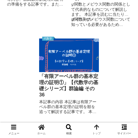
φ
の準備をする記事です。また、
関数とメビウス関数の関係とし
φ
素数について筆者が思う面白い
て代表的なものについて解説し
定理(有名な定理)を紹介します。
ます。 本記事を読むに当たり、
φ
本記事を読むに当たり、最大公
関数及びメビウス関数について
オイラーの
φ
約数について知っている必要が
知っている必要があるため...
あるため、以下の記事も...
代数学
「有限アーベル群の基本定
理の証明①」【代数学の基
礎シリーズ】群論編 その
36
本記事の内容 本記事は有限アー
ベル群の基本定理の証明を順を
追って解説する記事です。 本記
事を読むに当たり、アーベル
群、位数、同型、中国式剰余定
理について知っている必要があ
るため、以下の記事も合わせて
メニュー
ホーム
検索
トップ
サイドバー
スポンサーリンク
ご覧ください。 ↓アー...