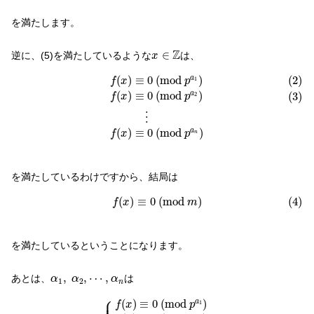
を満たします。
x
∈
Z
Z
∈
逆に、(5)を満たしているような
は、
x
(2)
f
(
x
)
≡
0
(
m
o
d
p
a
1
)
(3)
f
(
x
)
≡
0
(
m
o
d
p
a
2
)
⋮
f
(
x
)
≡
0
(
m
o
d
p
a
n
(
)
≡
0
(
m
o
d
)
(2)
a
1
f
x
p
(
)
≡
0
(
m
o
d
)
a
(3)
2
f
x
p
⋮
(
)
≡
0
(
m
o
d
)
a
f
x
p
n
を満たしているわけですから、結局は
(4)
f
(
x
)
≡
0
(
m
o
d
m
)
(
)
≡
0
(
m
o
d
)
(4)
f
x
m
を満たしているということになります。
α
1
,
α
2
,
⋯
,
α
n
,
,
⋯
,
あとは、
は
α
α
α
1
2
n
{
f
(
x
)
≡
0
(
m
o
d
p
a
1
)
f
(
x
)
≡
0
(
m
o
d
p
a
2
)
⋮
f
(
x
)
⎧
⎪

⎪

(
)
≡
0
(
m
o
d
)
a
f
x
p
1