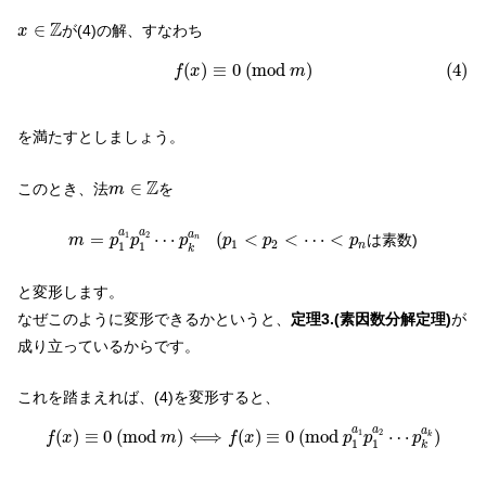
x
∈
Z
Z
∈
が(4)の解、すなわち
x
(4)
f
(
x
)
≡
0
(
m
o
d
m
)
(
)
≡
0
(
m
o
d
)
(4)
f
x
m
を満たすとしましょう。
m
∈
Z
Z
∈
このとき、法
を
m
m
=
p
1
a
1
p
1
a
2
⋯
p
k
a
n
(
p
1
<
p
2
<
⋯
<
p
n
a
a
a
=
⋯
(
<
<
⋯
<
1
2
は素数)
m
p
p
p
p
p
p
n
1
2
1
1
n
k
と変形します。
なぜこのように変形できるかというと、
定理3.(素因数分解定理)
が
成り立っているからです。
これを踏まえれば、(4)を変形すると、
f
(
x
)
≡
0
(
m
o
d
m
)
⟺
f
(
x
)
≡
0
(
m
o
d
p
1
a
1
p
1
a
2
⋯
p
k
a
k
)
a
a
a
(
)
≡
0
(
m
o
d
)
⟺
(
)
≡
0
(
m
o
d
⋯
)
1
2
f
x
m
f
x
p
p
p
k
1
1
k