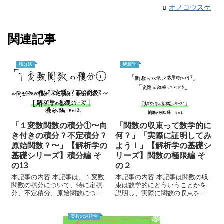
オノコウスケ
関連記事
積分法
解析学
「１変数関数の積分①〜向
「関数の収束って数学的に
き付きの積分？不定積分？
何？」「実際に証明してみ
原始関数？〜」【解析学の
よう！」【解析学の基礎シ
基礎シリーズ】積分編 そ
リーズ】関数の極限編 そ
の13
の２
本記事の内容 本記事は、１変数
本記事の内容 本記事は関数の収
関数の積分について、特に定積
束は数学的にどういうことかを
分、不定積分、原始関数につい
説明し、実際に関数の収束を証
て解説する記事です。 本記事を
明してみる記事である。 本記事
読むにあたり、積分について知
を読むにあたり数列の収束を理
っている必要があるので、以下
解し、関数の収束のイメージが
実数の連続性