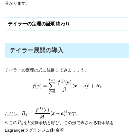
分かります。
テイラーの定理の証明終わり
テイラー展開の導入
テイラーの定理の式に注目してみましょう。
f
(
x
)
=
∑
j
=
0
k
−
1
f
(
j
)
(
a
)
j
!
(
x
−
a
)
j
+
R
k
−
1
(
)
k
(
)
j
f
a
∑
(
)
=
(
−
)
+
j
f
x
x
a
R
k
!
j
=
0
j
R
k
=
f
(
k
)
(
c
)
k
!
(
x
−
a
)
k
(
)
(
)
k
f
c
=
(
−
)
k
ただし、
です。
R
x
a
k
!
k
R
k
k
※この
を
次剰余項と呼び、この形で表される剰余項を
R
k
k
Lagrange(ラグランジュ)剰余項