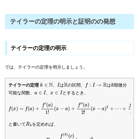
テイラーの定理の明示と証明のの発想
テイラーの定理の明示
では、テイラーの定理を明示しましょう。
k
∈
N
I
f
:
I
→
R
k
R
N
R
R
∈
:
→
テイラーの定理
、
は
の区間、
は
階微分
k
I
f
I
k
a
∈
I
x
∈
I
∈
∈
可能な関数、
、
とするとき、
a
I
x
I
f
(
x
)
=
f
(
a
)
+
f
′
(
a
)
1
!
(
x
−
a
)
+
f
′
′
(
a
)
2
!
(
x
−
a
)
2
+
⋯
+
f
(
k
−
1
)
(
a
)
(
k
−
(
−
′
′
′
(
)
(
)
k
f
f
a
f
a
2
(
)
=
(
)
+
(
−
)
+
(
−
)
+
⋯
+
f
x
f
a
x
a
x
a
1
!
2
!
(
k
R
k
と書いて
を定めれば、
R
k
R
k
=
f
(
k
)
(
c
)
k
!
(
x
−
a
)
k
(
)
(
)
k
f
c
k