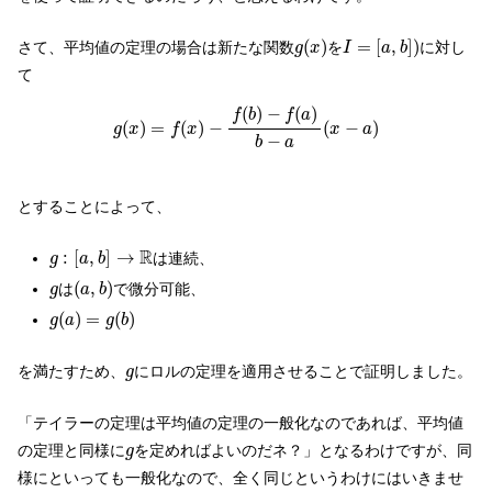
g
(
x
)
I
=
[
a
,
b
]
)
(
)
=
[
,
]
)
さて、平均値の定理の場合は新たな関数
を
に対し
g
x
I
a
b
て
g
(
x
)
=
f
(
x
)
−
f
(
b
)
−
f
(
a
)
b
−
a
(
x
−
a
)
(
)
−
(
)
f
b
f
a
(
)
=
(
)
−
(
−
)
g
x
f
x
x
a
−
b
a
とすることによって、
g
:
[
a
,
b
]
→
R
R
:
[
,
]
→
は連続、
g
a
b
(
a
,
b
)
g
(
,
)
は
で微分可能、
g
a
b
g
(
a
)
=
g
(
b
)
(
)
=
(
)
g
a
g
b
g
を満たすため、
にロルの定理を適用させることで証明しました。
g
「テイラーの定理は平均値の定理の一般化なのであれば、平均値
g
の定理と同様に
を定めればよいのだネ？」となるわけですが、同
g
様にといっても一般化なので、全く同じというわけにはいきませ