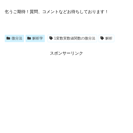
乞うご期待！質問、コメントなどお待ちしております！
微分法
解析学
1変数実数値関数の微分法
解析
スポンサーリンク