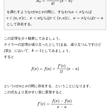
=
(
−
)
R
x
a
k
!
k
a
<
x
c
a
x
<
を満たすような
が
と
の間に、すなわち
ならば
c
a
x
a
x
c
∈
(
a
,
x
)
c
∈
(
x
,
a
)
x
<
a
a
=
x
c
=
a
∈
(
,
)
<
∈
(
,
)
=
=
に、
ならば
に、
ならば
c
a
x
x
a
c
x
a
a
x
c
a
として存在する。
この定理を少々観察してみましょう。
テイラーの定理が成り立ったとして(まあ、成り立つんですけど
k
=
1
=
1
(笑))、において、
としてみましょう。
k
すると
f
(
x
)
=
f
(
a
)
+
f
′
(
c
)
1
!
(
x
−
a
)
′
(
)
f
c
(
)
=
(
)
+
(
−
)
f
x
f
a
x
a
1
!
c
a
x
という
が
と
の間に存在する、ということになります。
c
a
x
この式をより見やすい形に変形すると、
f
′
(
c
)
=
f
(
x
)
−
f
(
a
)
x
−
a
(
)
−
(
)
f
x
f
a
′
(
)
=
f
c
−
x
a