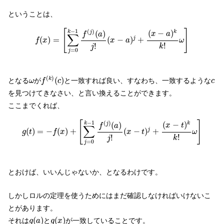
ということは、
f
(
x
)
=
[
∑
j
=
0
k
−
1
f
(
j
)
(
a
)
j
!
(
x
−
a
)
j
+
(
x
−
a
)
k
k
!
ω
]
−
1
(
)
[
]
(
−
)
k
k
(
)
j
x
a
f
a
∑
(
)
=
(
−
)
+
j
f
x
x
a
ω
!
!
k
j
=
0
j
f
(
k
)
(
c
)
ω
c
(
)
(
)
k
となる
が
と一致すれば良い、すなわち、一致するような
ω
f
c
c
を見つけてきなさい、と言い換えることができます。
ここまでくれば、
g
(
t
)
=
−
f
(
x
)
+
[
∑
j
=
0
k
−
1
f
(
j
)
(
a
)
j
!
(
x
−
t
)
j
+
(
x
−
t
)
k
k
!
ω
]
−
1
(
)
[
]
(
−
)
k
k
(
)
j
x
t
f
a
∑
(
)
=
−
(
)
+
(
−
)
+
j
g
t
f
x
x
t
ω
!
!
k
j
=
0
j
とおけば、いいんじゃないか、となるわけです。
しかしロルの定理を使うためにはまだ確認しなければいけないこ
とがあります。
g
(
a
)
g
(
x
)
(
)
(
)
それは
と
が一致していることです。
g
a
g
x