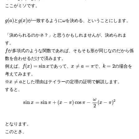
ここがミソです。
g
(
a
)
g
(
x
)
ω
(
)
(
)
と
が一致するように
を決める、ということにします。
g
a
g
x
ω
「決められるのかネ？」と思うかもしれませんが、決められま
す。
f
が多項式のような関数であれば、そもそも形が同じなのだから係
f
数を合わせるだけで済みます。
f
(
x
)
=
sin
x
x
≠
a
=
π
k
=
2
(
)
=
sin
≠
=
=
2
例えば、
であって、
で、
の場合を
f
x
x
x
a
π
k
考えてみます。
x
≠
a
≠
※
とした理由はテイラーの定理の証明で解説します。
x
a
すると、
sin
x
=
sin
π
+
(
x
−
π
)
cos
π
−
ω
2
(
x
−
π
)
2
ω
2
sin
=
sin
+
(
−
)
cos
−
(
−
)
x
π
x
π
π
x
π
2
となります。
このとき、