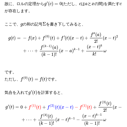
g
′
(
c
)
=
0
c
a
x
c
′
(
)
=
0
故に、ロルの定理から
(ただし、
は
と
の間)を満たす
g
c
c
a
x
c
が存在します。
Σ
g
Σ
ここで、
の和の記号
を書き下してみると、
g
g
(
t
)
=
−
f
(
x
)
+
f
(
0
)
(
t
)
+
f
′
(
t
)
(
x
−
t
)
+
f
′
′
(
a
)
2
!
(
x
−
t
)
2
+
⋯
+
f
(
k
−
1
)
(
a
)
(
k
′
′
(
)
f
a
(
0
)
′
2
(
)
=
−
(
)
+
(
)
+
(
)
(
−
)
+
(
−
)
g
t
f
x
f
t
f
t
x
t
x
t
2
!
(
−
1
)
(
−
)
k
(
)
k
x
t
f
a
−
1
+
⋯
+
(
−
)
+
k
x
a
ω
!
(
−
1
)
!
k
k
です。
f
(
0
)
(
t
)
=
f
(
t
)
(
0
)
(
)
=
(
)
ただし、
です。
f
t
f
t
g
′
(
t
)
′
(
)
気合を入れて
を計算すると、
g
t
g
′
(
t
)
=
0
+
f
(
1
)
(
t
)
+
f
(
2
)
(
t
)
(
x
−
t
)
−
f
(
1
)
(
t
)
+
f
(
3
)
(
t
)
2
!
(
x
−
t
)
2
−
f
(
2
)
(
t
)
2
!
⋅
(
3
)
(
)
f
t
′
(
1
)
(
2
)
(
1
)
(
)
=
0
+
(
)
+
(
)
(
−
)
−
(
)
+
(
−
)
g
t
f
t
f
t
x
t
f
t
x
t
2
!
−
1
(
)
(
−
)
(
)
k
k
x
t
f
t
−
1
+
⋯
+
(
−
)
−
k
x
t
ω
(
−
1
)
!
(
−
1
)
!
k
k