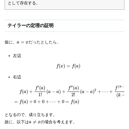
として存在する。
テイラーの定理の証明
a
=
x
=
仮に、
だったとしたら、
a
x
左辺
f
(
x
)
=
f
(
a
)
(
)
=
(
)
f
x
f
a
右辺
f
(
a
)
+
f
′
(
a
)
1
!
(
a
−
a
)
+
f
′
′
(
a
)
2
!
(
a
−
a
)
2
+
⋯
+
f
(
k
−
1
)
(
a
)
(
k
−
1
)
!
(
a
−
a
(
−
1
)
′
′
′
(
(
)
(
)
k
f
f
a
f
a
2
(
)
+
(
−
)
+
(
−
)
+
⋯
+
f
a
a
a
a
a
1
!
2
!
(
−
1
k
=
(
)
+
0
+
0
+
⋯
+
0
=
(
)
f
a
f
a
となるので、成り立ちます。
a
≠
x
≠
故に、以下は
の場合を考えます。
a
x