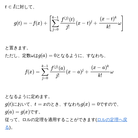
t
∈
I
∈
に対して、
t
I
g
(
t
)
=
−
f
(
x
)
+
[
∑
j
=
0
k
−
1
f
(
j
)
(
t
)
j
!
(
x
−
t
)
j
+
(
x
−
t
)
k
k
!
ω
]
−
1
(
)
[
]
(
−
)
k
k
(
)
j
x
t
f
t
∑
(
)
=
−
(
)
+
(
−
)
+
j
g
t
f
x
x
t
ω
!
!
k
j
=
0
j
と置きます。
g
(
a
)
=
0
ω
(
)
=
0
ただし、定数
は
となるように、すなわち、
ω
g
a
f
(
x
)
=
∑
j
=
0
k
−
1
f
(
j
)
(
a
)
j
!
(
x
−
a
)
j
+
(
x
−
a
)
k
k
!
ω
−
1
(
)
(
−
)
k
k
(
)
j
x
a
f
a
∑
(
)
=
(
−
)
+
j
f
x
x
a
ω
!
!
k
j
=
0
j
となるように定めます。
g
(
t
)
g
(
x
)
=
0
t
=
x
(
)
=
(
)
=
0
において、
のとき、すなわち
ですので、
g
t
t
x
g
x
g
(
a
)
=
g
(
x
)
(
)
=
(
)
です。
g
a
g
x
従って、ロルの定理を適用することができます(
ロルの定理へ戻
る
)。