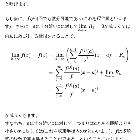
と呼びます。
C
∞
f
∞
もし仮に、
が何回でも微分可能であり(これを
級といいま
f
C
lim
k
→
∞
R
k
=
0
a
x
lim
=
0
す)、さらに、
に十分近い
に対して
が成り立てば、
a
x
R
k
→
∞
k
k
両辺に
に対する極限をとることで、
k
lim
k
→
∞
f
(
x
)
=
f
(
x
)
=
lim
k
→
∞
(
∑
j
=
0
k
−
1
f
(
j
)
(
a
)
j
!
(
x
−
a
)
j
+
R
k
)
=
∑
−
1
(
)
(
)
k
(
)
j
f
a
∑
lim
(
−
)
+
lim
(
)
=
(
)
=
j
x
a
R
f
x
f
x
k
!
→
∞
→
∞
j
k
k
=
0
j
∞
(
)
(
)
j
f
a
∑
=
(
−
)
+
lim
j
x
a
R
k
!
→
∞
j
k
=
0
j
∞
(
)
(
)
j
f
a
∑
=
(
−
)
j
x
a
!
j
=
0
j
が成り立ちます。
a
x
a
すなわち、
に十分近い
に対して、つまりは
とある距離よりも
a
x
a
f
x
x
小さい
に対しては(これを収束半径内の
といいます)、
は多項
x
x
f
式の級数で書き換えることができる、ということになります。