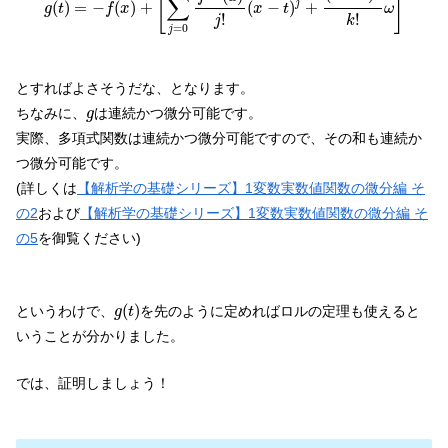
[
]
∑
(
)
=
−
(
)
+
(
−
)
+
j
g
t
f
x
x
t
ω
!
!
k
j
=
0
j
とすればよさそうだな、となります。
g
ちなみに、
は連続かつ微分可能です。
g
実際、多項式関数は連続かつ微分可能ですので、その和も連続か
つ微分可能です。
(詳しくは
【解析学の基礎シリーズ】1変数実数値関数の微分編 そ
の2
および
【解析学の基礎シリーズ】1変数実数値関数の微分編 そ
の5
を御覧ください)
g
(
t
)
(
)
というわけで、
を先のように定めればロルの定理も使えると
g
t
いうことが分かりました。
では、証明しましょう！