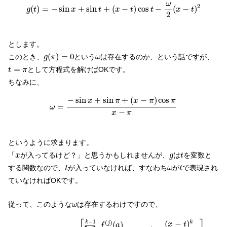
g
(
t
)
=
−
sin
x
+
sin
t
+
(
x
−
t
)
cos
t
−
ω
2
(
x
−
t
)
2
ω
2
(
)
=
−
sin
+
sin
+
(
−
)
cos
−
(
−
)
g
t
x
t
x
t
t
x
t
2
とします。
g
(
π
)
=
0
ω
(
)
=
0
このとき、
という
は存在するのか、という話ですが、
g
π
ω
t
=
π
=
として方程式を解けばOKです。
t
π
ちなみに、
ω
=
−
sin
x
+
sin
π
+
(
x
−
π
)
cos
π
x
−
π
−
sin
+
sin
+
(
−
)
cos
x
π
x
π
π
=
ω
−
x
π
というように求まります。
t
x
g
「
が入ってるけど？」と思うかもしれませんが、
は
を変数と
x
g
t
t
t
ω
する関数なので、
が入っていなければ、すなわち
が
で表現され
t
ω
t
ていなければOKです。
ω
従って、このような
は存在するわけですので、
ω
g
(
t
)
=
−
f
(
x
)
+
[
∑
j
=
0
k
−
1
f
(
j
)
(
a
)
j
!
(
x
−
t
)
j
+
(
x
−
t
)
k
k
!
ω
]
−
1
(
)
(
−
)
k
k
(
)
j
x
t
f
a