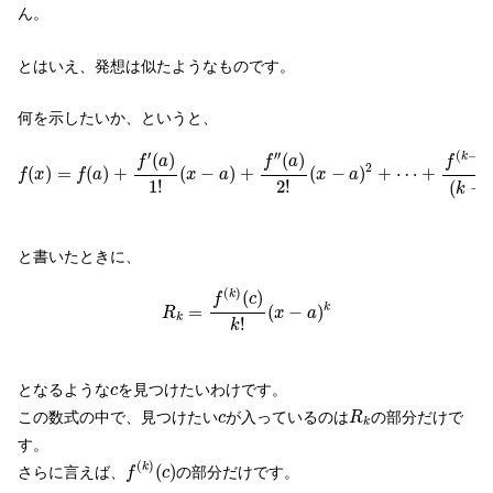
ん。
とはいえ、発想は似たようなものです。
何を示したいか、というと、
f
(
x
)
=
f
(
a
)
+
f
′
(
a
)
1
!
(
x
−
a
)
+
f
′
′
(
a
)
2
!
(
x
−
a
)
2
+
⋯
+
f
(
k
−
1
)
(
a
)
(
k
−
1
(
−
1
)
′
′
′
(
)
(
)
k
f
f
a
f
a
2
(
)
=
(
)
+
(
−
)
+
(
−
)
+
⋯
+
f
x
f
a
x
a
x
a
1
!
2
!
(
−
k
と書いたときに、
R
k
=
f
(
k
)
(
c
)
k
!
(
x
−
a
)
k
(
)
(
)
k
f
c
=
(
−
)
k
R
x
a
k
!
k
c
となるような
を見つけたいわけです。
c
R
k
c
この数式の中で、見つけたい
が入っているのは
の部分だけで
c
R
k
す。
f
(
k
)
(
c
)
(
)
(
)
k
さらに言えば、
の部分だけです。
f
c