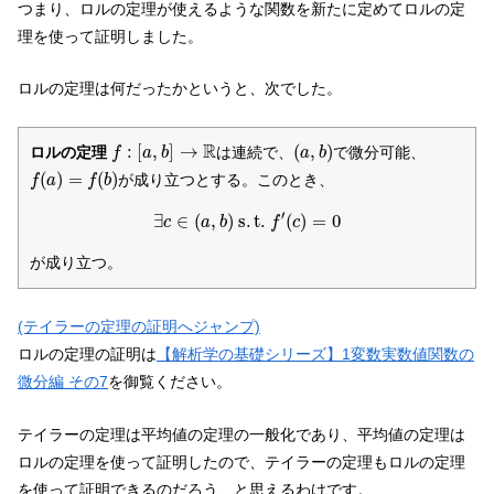
つまり、ロルの定理が使えるような関数を新たに定めてロルの定
理を使って証明しました。
ロルの定理は何だったかというと、次でした。
f
:
[
a
,
b
]
→
R
(
a
,
b
)
R
:
[
,
]
→
(
,
)
ロルの定理
は連続で、
で微分可能、
f
a
b
a
b
f
(
a
)
=
f
(
b
)
(
)
=
(
)
が成り立つとする。このとき、
f
a
f
b
∃
c
∈
(
a
,
b
)
s
.
t
.
f
′
(
c
)
=
0
′
∃
∈
(
,
)
s
.
t
.
(
)
=
0
c
a
b
f
c
が成り立つ。
(テイラーの定理の証明へジャンプ)
ロルの定理の証明は
【解析学の基礎シリーズ】1変数実数値関数の
微分編 その7
を御覧ください。
テイラーの定理は平均値の定理の一般化であり、平均値の定理は
ロルの定理を使って証明したので、テイラーの定理もロルの定理
を使って証明できるのだろう、と思えるわけです。