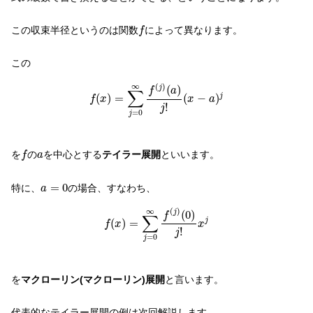
f
この収束半径というのは関数
によって異なります。
f
この
f
(
x
)
=
∑
j
=
0
∞
f
(
j
)
(
a
)
j
!
(
x
−
a
)
j
∞
(
)
(
)
j
f
a
∑
(
)
=
(
−
)
j
f
x
x
a
!
j
=
0
j
f
a
を
の
を中心とする
テイラー展開
といいます。
f
a
a
=
0
=
0
特に、
の場合、すなわち、
a
f
(
x
)
=
∑
j
=
0
∞
f
(
j
)
(
0
)
j
!
x
j
∞
(
)
(
0
)
j
f
∑
(
)
=
j
f
x
x
!
j
=
0
j
を
マクローリン(マクローリン)展開
と言います。
代表的なテイラー展開の例は次回解説します。