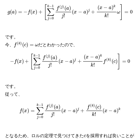
g
(
a
)
=
−
f
(
x
)
+
[
∑
j
=
0
k
−
1
f
(
j
)
(
a
)
j
!
(
x
−
a
)
j
+
(
x
−
a
)
k
k
!
ω
]
=
0
−
1
(
)
[
]
(
−
)
k
k
(
)
j
x
a
f
a
∑
(
)
=
−
(
)
+
(
−
)
+
=
0
j
g
a
f
x
x
a
ω
!
!
k
j
=
0
j
です。
f
(
k
)
(
c
)
=
ω
(
)
(
)
=
k
今、
だとわかったので、
f
c
ω
−
f
(
x
)
+
[
∑
j
=
0
k
−
1
f
(
j
)
(
a
)
j
!
(
x
−
a
)
j
+
(
x
−
a
)
k
k
!
f
(
k
)
(
c
)
]
=
0
−
1
(
)
[
]
(
−
)
k
k
(
)
j
x
a
f
a
∑
(
)
−
(
)
+
(
−
)
+
(
)
=
0
j
k
f
x
x
a
f
c
!
!
k
j
=
0
j
です。
従って、
f
(
x
)
=
∑
j
=
0
k
−
1
f
(
j
)
(
a
)
j
!
(
x
−
a
)
j
+
f
(
k
)
(
c
)
k
!
(
x
−
a
)
k
−
1
(
)
(
)
k
(
)
(
)
j
k
f
a
f
c
∑
(
)
=
(
−
)
+
(
−
)
j
k
f
x
x
a
x
a
!
!
k
j
=
0
j
c
となるため、ロルの定理で見つけてきた
を採用すれば良いことが
c