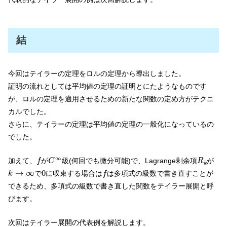
結
今回はテイラーの定理をロルの定理から導出しました。
証明の流れとしては平均値の定理の証明とにたようなものです
が、ロルの定理を適用させるための新たな関数の定め方がテクニ
カルでした。
さらに、テイラーの定理は平均値の定理の一般化になっているの
でした。
C
∞
f
R
k
∞
加えて、
が
級(何回でも微分可能)で、Lagrange剰余項
が
f
C
R
k
k
→
∞
f
0
→
∞
0
で
に収束する場合は
は多項式の級数で書き直すことが
k
f
できるため、多項式の級数で書き直した関数をテイラー展開と呼
びます。
次回はテイラー展開の代表例を解説します。