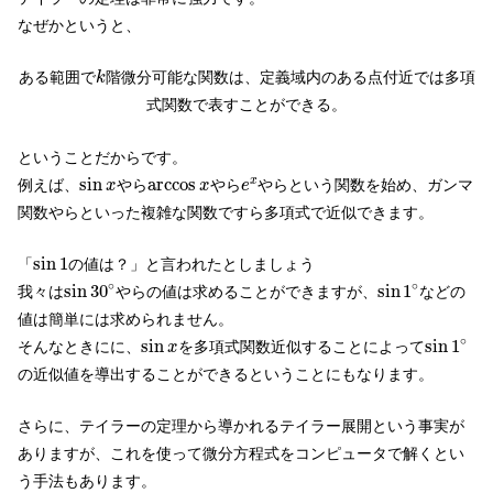
なぜかというと、
k
ある範囲で
階微分可能な関数は、定義域内のある点付近では多項
k
式関数で表すことができる。
ということだからです。
sin
x
e
x
arccos
x
sin
arccos
x
例えば、
やら
やら
やらという関数を始め、ガンマ
x
x
e
関数やらといった複雑な関数ですら多項式で近似できます。
sin
1
sin
1
「
の値は？」と言われたとしましょう
sin
30
∘
sin
1
∘
∘
∘
sin
30
sin
1
我々は
やらの値は求めることができますが、
などの
値は簡単には求められません。
sin
1
∘
sin
x
∘
sin
sin
1
そんなときにに、
を多項式関数近似することによって
x
の近似値を導出することができるということにもなります。
さらに、テイラーの定理から導かれるテイラー展開という事実が
ありますが、これを使って微分方程式をコンピュータで解くとい
う手法もあります。