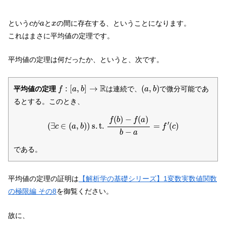
c
a
x
という
が
と
の間に存在する、ということになります。
c
a
x
これはまさに平均値の定理です。
平均値の定理は何だったか、というと、次です。
f
:
[
a
,
b
]
→
R
(
a
,
b
)
R
:
[
,
]
→
(
,
)
平均値の定理
は連続で、
で微分可能であ
f
a
b
a
b
るとする。このとき、
(
∃
c
∈
(
a
,
b
)
)
s
.
t
.
f
(
b
)
−
f
(
a
)
b
−
a
=
f
′
(
c
)
(
)
−
(
)
f
b
f
a
′
(
∃
∈
(
,
)
)
s
.
t
.
=
(
)
c
a
b
f
c
−
b
a
である。
平均値の定理の証明は
【解析学の基礎シリーズ】1変数実数値関数
の極限編 その8
を御覧ください。
故に、