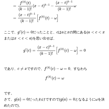
−
1
(
)
(
−
)
(
)
k
k
x
t
f
t
−
1
=
(
−
)
−
k
x
t
ω
(
−
1
)
!
(
−
1
)
!
k
k
−
1
(
−
)
k
x
t
[
]
(
)
=
(
)
−
k
f
t
ω
(
−
1
)
!
k
g
′
(
c
)
=
0
a
<
c
<
x
c
a
x
′
(
)
=
0
<
<
ここで、
だったことと、
は
と
の間にある(
g
c
c
a
x
a
c
x
x
<
c
<
a
<
<
または
)を思い出せば、
x
c
a
g
′
(
c
)
=
(
x
−
c
)
k
−
1
(
k
−
1
)
!
[
f
(
k
)
(
c
)
−
ω
]
=
0
−
1
(
−
)
k
x
c
[
]
′
(
)
(
)
=
(
)
−
=
0
k
g
c
f
c
ω
(
−
1
)
!
k
f
(
k
)
(
c
)
−
ω
=
0
c
≠
x
(
)
≠
(
)
−
=
0
k
であり、
ですので、
、すなわち
c
x
f
c
ω
f
(
k
)
(
c
)
=
ω
(
)
(
)
=
k
f
c
ω
です。
g
(
a
)
=
0
g
(
a
)
=
0
ω
(
)
=
0
(
)
=
0
さて、
だったわけですので(
となるように
を決
g
a
g
a
ω
めたので)、